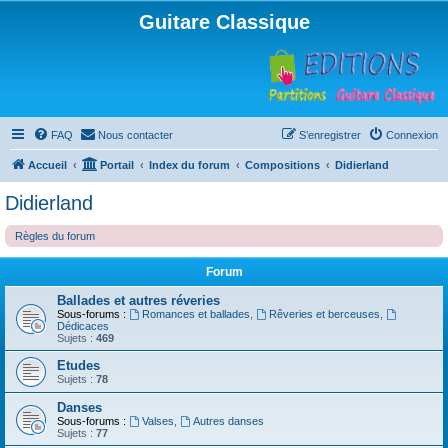
Guitare Classique
FAQ
Nous contacter
S’enregistrer
Connexion
Accueil
Portail
Index du forum
Compositions
Didierland
Didierland
Règles du forum
Forum
Ballades et autres réveries
Sous-forums :
Romances et ballades
,
Rêveries et berceuses
,
Dédicaces
Sujets :
469
Etudes
Sujets :
78
Danses
Sous-forums :
Valses
,
Autres danses
Sujets :
77