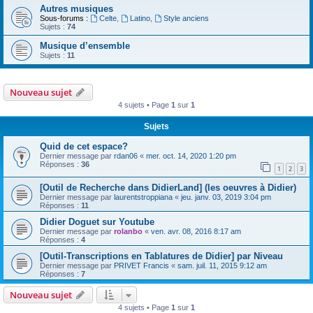
Autres musiques
Sous-forums :
Celte
,
Latino
,
Style anciens
Sujets :
74
Musique d’ensemble
Sujets :
11
Nouveau sujet
4 sujets • Page
1
sur
1
Sujets
Quid de cet espace?
Dernier message par
rdan06
«
mer. oct. 14, 2020 1:20 pm
Réponses :
36
1
2
3
[Outil de Recherche dans DidierLand] (les oeuvres à Didier)
Dernier message par
laurentstroppiana
«
jeu. janv. 03, 2019 3:04 pm
Réponses :
11
Didier Doguet sur Youtube
Dernier message par
rolanbo
«
ven. avr. 08, 2016 8:17 am
Réponses :
4
[Outil-Transcriptions en Tablatures de Didier] par Niveau
Dernier message par
PRIVET Francis
«
sam. juil. 11, 2015 9:12 am
Réponses :
7
Nouveau sujet
4 sujets • Page
1
sur
1