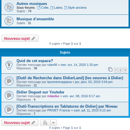
Autres musiques
Sous-forums :
Celte
,
Latino
,
Style anciens
Sujets :
74
Musique d’ensemble
Sujets :
11
Nouveau sujet
4 sujets • Page
1
sur
1
Sujets
Quid de cet espace?
Dernier message par
rdan06
«
mer. oct. 14, 2020 1:20 pm
Réponses :
36
1
2
3
[Outil de Recherche dans DidierLand] (les oeuvres à Didier)
Dernier message par
laurentstroppiana
«
jeu. janv. 03, 2019 3:04 pm
Réponses :
11
Didier Doguet sur Youtube
Dernier message par
rolanbo
«
ven. avr. 08, 2016 8:17 am
Réponses :
4
[Outil-Transcriptions en Tablatures de Didier] par Niveau
Dernier message par
PRIVET Francis
«
sam. juil. 11, 2015 9:12 am
Réponses :
7
Nouveau sujet
4 sujets • Page
1
sur
1