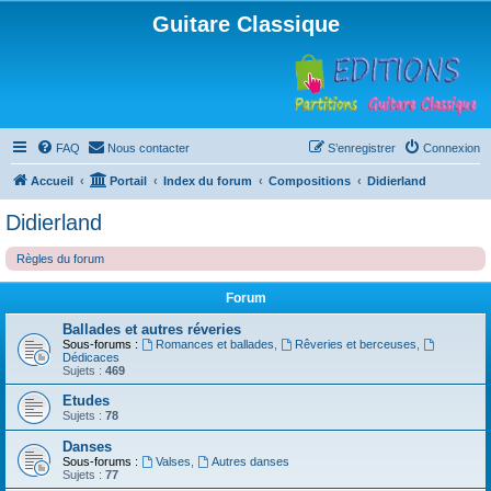
Guitare Classique
FAQ
Nous contacter
S’enregistrer
Connexion
Accueil
Portail
Index du forum
Compositions
Didierland
Didierland
Règles du forum
Forum
Ballades et autres réveries
Sous-forums :
Romances et ballades
,
Rêveries et berceuses
,
Dédicaces
Sujets :
469
Etudes
Sujets :
78
Danses
Sous-forums :
Valses
,
Autres danses
Sujets :
77