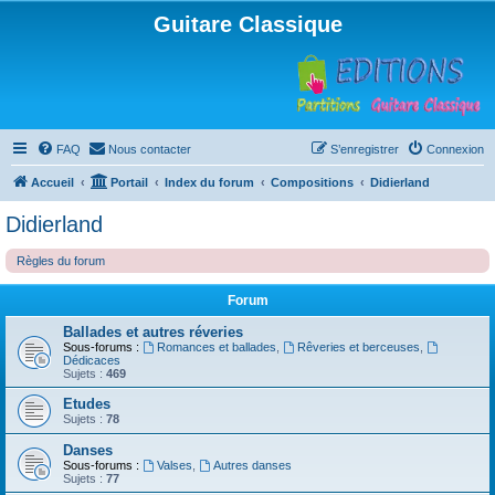
Guitare Classique
FAQ
Nous contacter
S’enregistrer
Connexion
Accueil
Portail
Index du forum
Compositions
Didierland
Didierland
Règles du forum
Forum
Ballades et autres réveries
Sous-forums :
Romances et ballades
,
Rêveries et berceuses
,
Dédicaces
Sujets :
469
Etudes
Sujets :
78
Danses
Sous-forums :
Valses
,
Autres danses
Sujets :
77