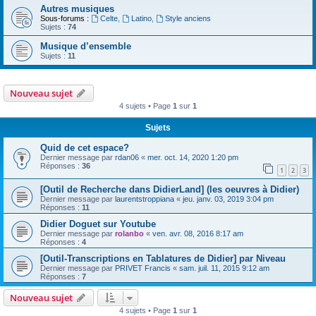
Autres musiques
Sous-forums :
Celte
,
Latino
,
Style anciens
Sujets :
74
Musique d’ensemble
Sujets :
11
Nouveau sujet
4 sujets • Page
1
sur
1
Sujets
Quid de cet espace?
Dernier message par
rdan06
«
mer. oct. 14, 2020 1:20 pm
Réponses :
36
1
2
3
[Outil de Recherche dans DidierLand] (les oeuvres à Didier)
Dernier message par
laurentstroppiana
«
jeu. janv. 03, 2019 3:04 pm
Réponses :
11
Didier Doguet sur Youtube
Dernier message par
rolanbo
«
ven. avr. 08, 2016 8:17 am
Réponses :
4
[Outil-Transcriptions en Tablatures de Didier] par Niveau
Dernier message par
PRIVET Francis
«
sam. juil. 11, 2015 9:12 am
Réponses :
7
Nouveau sujet
4 sujets • Page
1
sur
1