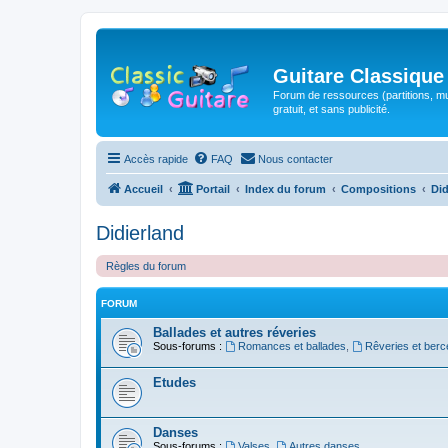
Guitare Classique
Forum de ressources (partitions, mu
gratuit, et sans publicité.
Accès rapide
FAQ
Nous contacter
Accueil
Portail
Index du forum
Compositions
Did
Didierland
Règles du forum
FORUM
Ballades et autres réveries
Sous-forums :
Romances et ballades
,
Rêveries et ber
Etudes
Danses
Sous-forums :
Valses
,
Autres danses