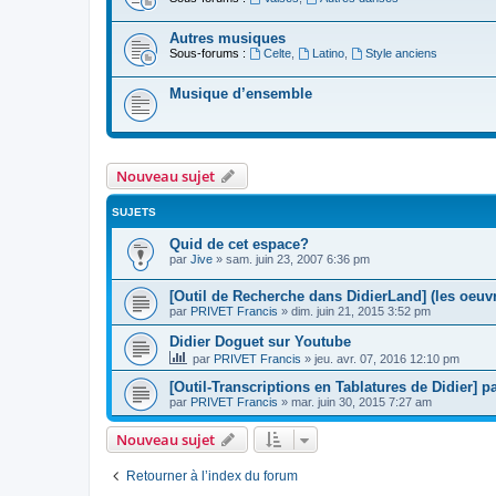
Autres musiques
Sous-forums :
Celte
,
Latino
,
Style anciens
Musique d’ensemble
Nouveau sujet
SUJETS
Quid de cet espace?
par
Jive
»
sam. juin 23, 2007 6:36 pm
[Outil de Recherche dans DidierLand] (les oeuvr
par
PRIVET Francis
»
dim. juin 21, 2015 3:52 pm
Didier Doguet sur Youtube
par
PRIVET Francis
»
jeu. avr. 07, 2016 12:10 pm
[Outil-Transcriptions en Tablatures de Didier] p
par
PRIVET Francis
»
mar. juin 30, 2015 7:27 am
Nouveau sujet
Retourner à l’index du forum