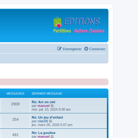
S’enregistrer
Connexion
MESSAGES
DERNIER MESSAGE
D
Re: Arc en ciel
M
2908
e
V
par
manuel
r
o
mer. juil. 10, 2024 9:38 am
e
n
i
i
r
D
Re: Un jeu d'enfant
M
354
s
e
l
e
V
par
rdan06
r
e
r
o
jeu. mars 05, 2020 5:07 pm
e
s
m
d
n
i
e
e
i
r
D
Re: La gouline
M
481
s
s
r
a
e
l
e
V
par
manuel