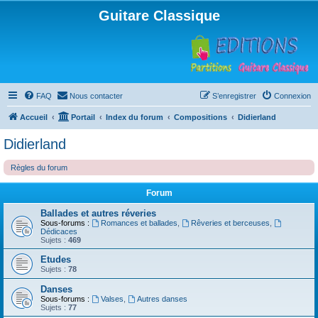
Guitare Classique
FAQ
Nous contacter
S’enregistrer
Connexion
Accueil
Portail
Index du forum
Compositions
Didierland
Didierland
Règles du forum
Forum
Ballades et autres réveries
Sous-forums :
Romances et ballades
,
Rêveries et berceuses
,
Dédicaces
Sujets :
469
Etudes
Sujets :
78
Danses
Sous-forums :
Valses
,
Autres danses
Sujets :
77