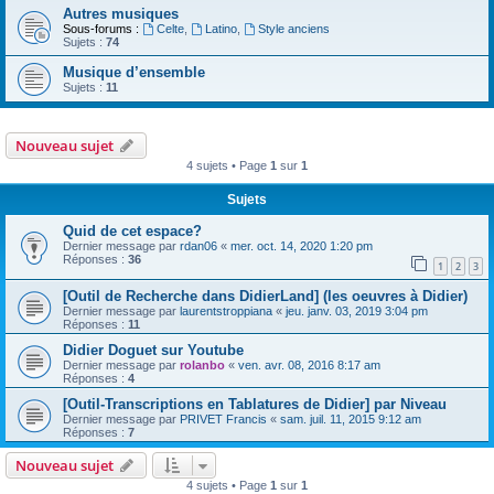
Autres musiques
Sous-forums :
Celte
,
Latino
,
Style anciens
Sujets :
74
Musique d’ensemble
Sujets :
11
Nouveau sujet
4 sujets • Page
1
sur
1
Sujets
Quid de cet espace?
Dernier message par
rdan06
«
mer. oct. 14, 2020 1:20 pm
Réponses :
36
1
2
3
[Outil de Recherche dans DidierLand] (les oeuvres à Didier)
Dernier message par
laurentstroppiana
«
jeu. janv. 03, 2019 3:04 pm
Réponses :
11
Didier Doguet sur Youtube
Dernier message par
rolanbo
«
ven. avr. 08, 2016 8:17 am
Réponses :
4
[Outil-Transcriptions en Tablatures de Didier] par Niveau
Dernier message par
PRIVET Francis
«
sam. juil. 11, 2015 9:12 am
Réponses :
7
Nouveau sujet
4 sujets • Page
1
sur
1