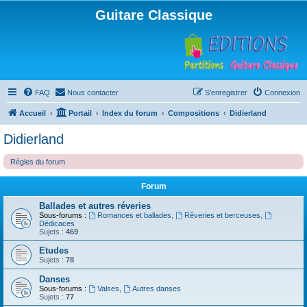
Guitare Classique
FAQ
Nous contacter
S’enregistrer
Connexion
Accueil
Portail
Index du forum
Compositions
Didierland
Didierland
Règles du forum
Forum
Ballades et autres réveries
Sous-forums :
Romances et ballades
,
Rêveries et berceuses
,
Dédicaces
Sujets :
469
Etudes
Sujets :
78
Danses
Sous-forums :
Valses
,
Autres danses
Sujets :
77