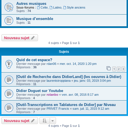
Autres musiques
Sous-forums :
Celte
,
Latino
,
Style anciens
Sujets :
74
Musique d’ensemble
Sujets :
11
Nouveau sujet
4 sujets • Page
1
sur
1
Sujets
Quid de cet espace?
Dernier message par
rdan06
«
mer. oct. 14, 2020 1:20 pm
Réponses :
36
1
2
3
[Outil de Recherche dans DidierLand] (les oeuvres à Didier)
Dernier message par
laurentstroppiana
«
jeu. janv. 03, 2019 3:04 pm
Réponses :
11
Didier Doguet sur Youtube
Dernier message par
rolanbo
«
ven. avr. 08, 2016 8:17 am
Réponses :
4
[Outil-Transcriptions en Tablatures de Didier] par Niveau
Dernier message par
PRIVET Francis
«
sam. juil. 11, 2015 9:12 am
Réponses :
7
Nouveau sujet
4 sujets • Page
1
sur
1