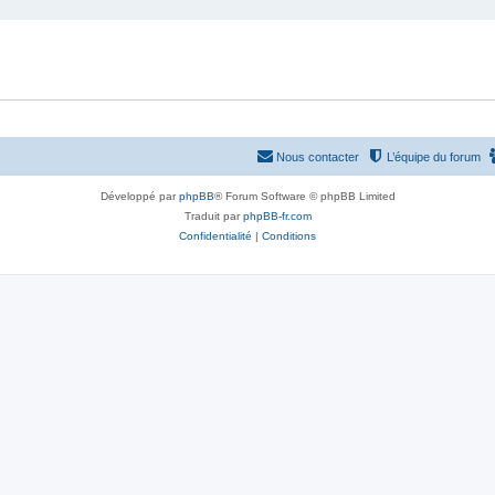
Nous contacter
L’équipe du forum
Développé par
phpBB
® Forum Software © phpBB Limited
Traduit par
phpBB-fr.com
Confidentialité
|
Conditions