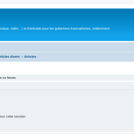
sique, vidéo…) et d'entraide pour les guitaristes francophones, entièrement
rticles divers
Articles
e ce forum.
our cette session