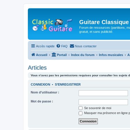
Guitare Classique
Forum de ressources (partitions, mu
gratuit, et sans publicité.
Accès rapide
FAQ
Nous contacter
Accueil
Portail
Index du forum
Infos musicales
A
Articles
Vous n’avez pas les permissions requises pour consulter les sujets d
CONNEXION
•
S’ENREGISTRER
Nom d’utilisateur :
Mot de passe :
Se souvenir de moi
Masquer ma présence en ligne p