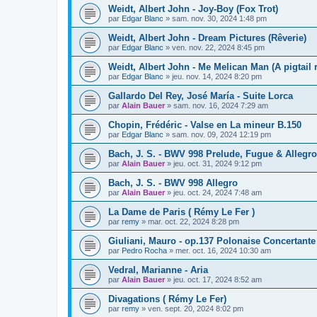
Weidt, Albert John - Joy-Boy (Fox Trot)
par
Edgar Blanc
»
sam. nov. 30, 2024 1:48 pm
Weidt, Albert John - Dream Pictures (Rêverie)
par
Edgar Blanc
»
ven. nov. 22, 2024 8:45 pm
Weidt, Albert John - Me Melican Man (A pigtail 
par
Edgar Blanc
»
jeu. nov. 14, 2024 8:20 pm
Gallardo Del Rey, José María - Suite Lorca
par
Alain Bauer
»
sam. nov. 16, 2024 7:29 am
Chopin, Frédéric - Valse en La mineur B.150
par
Edgar Blanc
»
sam. nov. 09, 2024 12:19 pm
Bach, J. S. - BWV 998 Prelude, Fugue & Allegro
par
Alain Bauer
»
jeu. oct. 31, 2024 9:12 pm
Bach, J. S. - BWV 998 Allegro
par
Alain Bauer
»
jeu. oct. 24, 2024 7:48 am
La Dame de Paris ( Rémy Le Fer )
par
remy
»
mar. oct. 22, 2024 8:28 pm
Giuliani, Mauro - op.137 Polonaise Concertante
par
Pedro Rocha
»
mer. oct. 16, 2024 10:30 am
Vedral, Marianne - Aria
par
Alain Bauer
»
jeu. oct. 17, 2024 8:52 am
Divagations ( Rémy Le Fer)
par
remy
»
ven. sept. 20, 2024 8:02 pm