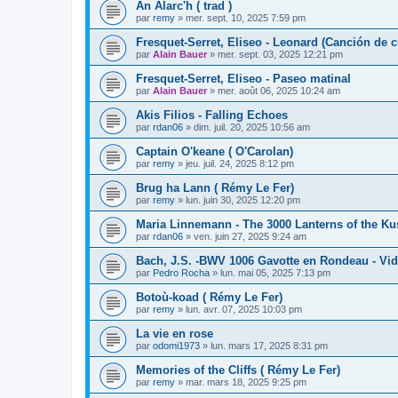
An Alarc'h ( trad )
par
remy
»
mer. sept. 10, 2025 7:59 pm
Fresquet-Serret, Eliseo - Leonard (Canción de 
par
Alain Bauer
»
mer. sept. 03, 2025 12:21 pm
Fresquet-Serret, Eliseo - Paseo matinal
par
Alain Bauer
»
mer. août 06, 2025 10:24 am
Akis Filios - Falling Echoes
par
rdan06
»
dim. juil. 20, 2025 10:56 am
Captain O'keane ( O'Carolan)
par
remy
»
jeu. juil. 24, 2025 8:12 pm
Brug ha Lann ( Rémy Le Fer)
par
remy
»
lun. juin 30, 2025 12:20 pm
Maria Linnemann - The 3000 Lanterns of the K
par
rdan06
»
ven. juin 27, 2025 9:24 am
Bach, J.S. -BWV 1006 Gavotte en Rondeau - Vi
par
Pedro Rocha
»
lun. mai 05, 2025 7:13 pm
Botoù-koad ( Rémy Le Fer)
par
remy
»
lun. avr. 07, 2025 10:03 pm
La vie en rose
par
odomi1973
»
lun. mars 17, 2025 8:31 pm
Memories of the Cliffs ( Rémy Le Fer)
par
remy
»
mar. mars 18, 2025 9:25 pm