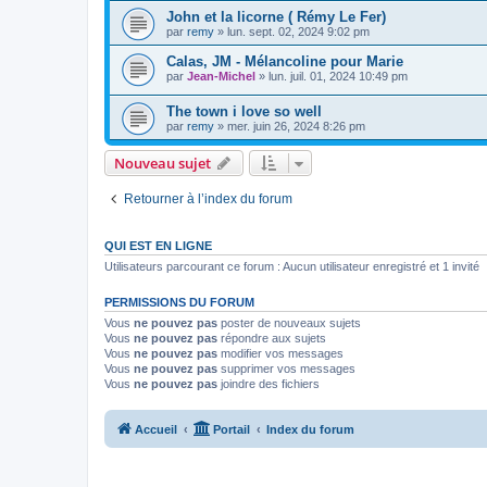
John et la licorne ( Rémy Le Fer)
par
remy
»
lun. sept. 02, 2024 9:02 pm
Calas, JM - Mélancoline pour Marie
par
Jean-Michel
»
lun. juil. 01, 2024 10:49 pm
The town i love so well
par
remy
»
mer. juin 26, 2024 8:26 pm
Nouveau sujet
Retourner à l’index du forum
QUI EST EN LIGNE
Utilisateurs parcourant ce forum : Aucun utilisateur enregistré et 1 invité
PERMISSIONS DU FORUM
Vous
ne pouvez pas
poster de nouveaux sujets
Vous
ne pouvez pas
répondre aux sujets
Vous
ne pouvez pas
modifier vos messages
Vous
ne pouvez pas
supprimer vos messages
Vous
ne pouvez pas
joindre des fichiers
Accueil
Portail
Index du forum