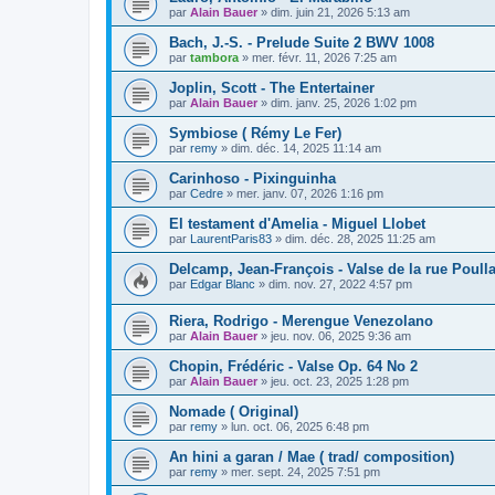
par
Alain Bauer
»
dim. juin 21, 2026 5:13 am
Bach, J.-S. - Prelude Suite 2 BWV 1008
par
tambora
»
mer. févr. 11, 2026 7:25 am
Joplin, Scott - The Entertainer
par
Alain Bauer
»
dim. janv. 25, 2026 1:02 pm
Symbiose ( Rémy Le Fer)
par
remy
»
dim. déc. 14, 2025 11:14 am
Carinhoso - Pixinguinha
par
Cedre
»
mer. janv. 07, 2026 1:16 pm
El testament d'Amelia - Miguel Llobet
par
LaurentParis83
»
dim. déc. 28, 2025 11:25 am
Delcamp, Jean-François - Valse de la rue Poull
par
Edgar Blanc
»
dim. nov. 27, 2022 4:57 pm
Riera, Rodrigo - Merengue Venezolano
par
Alain Bauer
»
jeu. nov. 06, 2025 9:36 am
Chopin, Frédéric - Valse Op. 64 No 2
par
Alain Bauer
»
jeu. oct. 23, 2025 1:28 pm
Nomade ( Original)
par
remy
»
lun. oct. 06, 2025 6:48 pm
An hini a garan / Mae ( trad/ composition)
par
remy
»
mer. sept. 24, 2025 7:51 pm