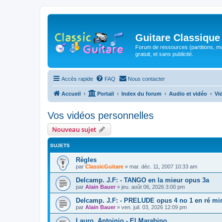
Guitare Classique
Forum de ressources (partitions, mu
gratuit, et sans publicité.
Accès rapide
FAQ
Nous contacter
Accueil
Portail
Index du forum
Audio et vidéo
Vi
Vos vidéos personnelles
Nouveau sujet
SUJETS
Règles
par
ClassicGuitare
»
mar. déc. 11, 2007 10:33 am
Delcamp. J.F: - TANGO en la mieur opus 3a
par
Alain Bauer
»
jeu. août 06, 2026 3:00 pm
Delcamp. J.F: - PRELUDE opus 4 no 1 en ré mi
par
Alain Bauer
»
ven. juil. 03, 2026 12:09 pm
Lauro, Antoinio - El Marabino