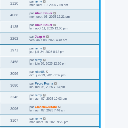
s
D
par
remy
s
m
V
2120
i
a
e
mer. sept. 10, 2025 7:59 pm
e
e
e
g
r
s
r
u
e
n
s
D
par
Alain Bauer
s
m
V
4068
i
a
e
mer. sept. 03, 2025 12:21 pm
e
e
e
g
r
s
r
u
e
n
s
D
par
Alain Bauer
s
m
V
4135
i
a
e
lun. août 11, 2025 12:00 pm
e
e
e
g
r
s
r
u
e
n
s
D
par
Jean A
s
m
V
2262
i
a
e
ven. août 08, 2025 4:48 am
e
e
e
g
r
s
r
u
e
n
s
D
par
remy
s
m
V
1971
i
a
e
jeu. juil. 24, 2025 8:12 pm
e
e
e
g
r
s
r
u
e
n
s
D
par
remy
s
m
V
2458
i
a
e
lun. juin 30, 2025 12:20 pm
e
e
e
g
r
s
r
u
e
n
s
D
par
rdan06
s
m
V
3096
i
a
e
dim. juin 29, 2025 1:37 pm
e
e
e
g
r
s
r
u
e
n
s
D
par
Pedro Rocha
s
m
V
3680
i
a
e
lun. mai 05, 2025 7:13 pm
e
e
e
g
r
s
r
u
e
n
s
D
par
remy
s
m
V
3246
i
a
e
lun. avr. 07, 2025 10:03 pm
e
e
e
g
r
s
r
u
e
n
s
D
par
ClassicGuitare
s
m
V
3096
i
a
e
lun. avr. 07, 2025 7:46 am
e
e
e
g
r
s
r
u
e
n
s
D
par
remy
s
m
V
3107
i
a
e
mar. mars 18, 2025 9:25 pm
e
e
e
g
r
s
r
u
e