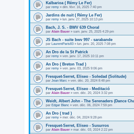
Kalbarioa ( Rémy Le Fer)
par
remy
»
dim. févr. 16, 2025 7:40 pm
Jardins de nuit ( Rémy Le Fer)
par
remy
»
lun. janv. 27, 2025 10:13 pm
Bach, J. S. - BWV 639 Choral
par
Alain Bauer
»
sam. janv. 25, 2025 4:29 pm
JS Bach - suite bwv 997 - sarabande
par
LaurentParis83
»
lun. janv. 20, 2025 7:08 pm
An Dro de la St Patrick
par
remy
»
ven. janv. 17, 2025 10:11 pm
An Dro ( Breton Trad )
par
remy
»
ven. janv. 03, 2025 9:06 pm
Fresquet-Serret, Eliseo - Soledad (Solitude)
par
Jean Marc
»
ven. déc. 20, 2024 8:48 pm
Fresquet-Serret, Eliseo - Meditació
par
Alain Bauer
»
ven. déc. 20, 2024 3:32 pm
Weidt, Albert John - The Serenaders (Dance Cha
par
Edgar Blanc
»
ven. déc. 06, 2024 7:59 pm
An Dro ( trad )
par
remy
»
mer. déc. 04, 2024 9:28 pm
Fresquet-Serret, Eliseo - Susurros
par
Alain Bauer
»
mar. déc. 03, 2024 2:22 pm