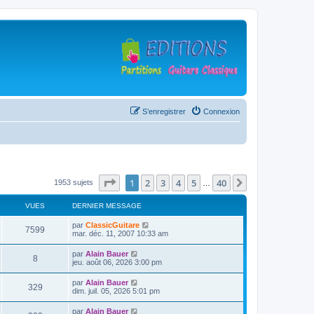
S’enregistrer
Connexion
Page
1
sur
40
1
2
3
4
5
40
Suivante
1953 sujets
…
VUES
DERNIER MESSAGE
D
par
ClassicGuitare
V
7599
e
mar. déc. 11, 2007 10:33 am
r
u
n
D
par
Alain Bauer
V
8
i
e
jeu. août 06, 2026 3:00 pm
e
e
r
r
u
n
D
par
Alain Bauer
s
m
V
329
i
e
dim. juil. 05, 2026 5:01 pm
e
e
e
r
s
r
u
n
s
D
par
Alain Bauer
s
m