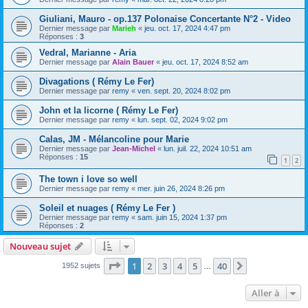
Giuliani, Mauro - op.137 Polonaise Concertante N°2 - Video
Dernier message par
Marieh
«
jeu. oct. 17, 2024 4:47 pm
Réponses :
3
Vedral, Marianne - Aria
Dernier message par
Alain Bauer
«
jeu. oct. 17, 2024 8:52 am
Divagations ( Rémy Le Fer)
Dernier message par
remy
«
ven. sept. 20, 2024 8:02 pm
John et la licorne ( Rémy Le Fer)
Dernier message par
remy
«
lun. sept. 02, 2024 9:02 pm
Calas, JM - Mélancoline pour Marie
Dernier message par
Jean-Michel
«
lun. juil. 22, 2024 10:51 am
Réponses :
15
1
2
The town i love so well
Dernier message par
remy
«
mer. juin 26, 2024 8:26 pm
Soleil et nuages ( Rémy Le Fer )
Dernier message par
remy
«
sam. juin 15, 2024 1:37 pm
Réponses :
2
Nouveau sujet
Page
1
sur
40
1
2
3
4
5
40
Suivante
1952 sujets
…
Aller à