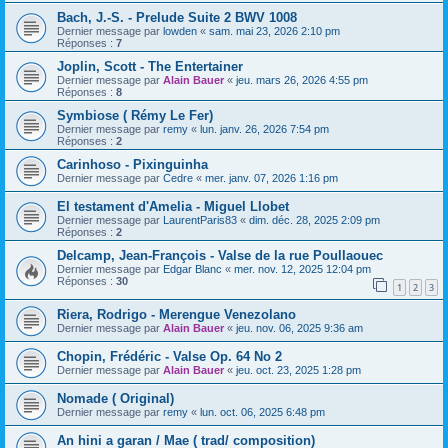
Bach, J.-S. - Prelude Suite 2 BWV 1008
Dernier message par
lowden
«
sam. mai 23, 2026 2:10 pm
Réponses :
7
Joplin, Scott - The Entertainer
Dernier message par
Alain Bauer
«
jeu. mars 26, 2026 4:55 pm
Réponses :
8
Symbiose ( Rémy Le Fer)
Dernier message par
remy
«
lun. janv. 26, 2026 7:54 pm
Réponses :
2
Carinhoso - Pixinguinha
Dernier message par
Cedre
«
mer. janv. 07, 2026 1:16 pm
El testament d'Amelia - Miguel Llobet
Dernier message par
LaurentParis83
«
dim. déc. 28, 2025 2:09 pm
Réponses :
2
Delcamp, Jean-François - Valse de la rue Poullaouec
Dernier message par
Edgar Blanc
«
mer. nov. 12, 2025 12:04 pm
Réponses :
30
1
2
3
Riera, Rodrigo - Merengue Venezolano
Dernier message par
Alain Bauer
«
jeu. nov. 06, 2025 9:36 am
Chopin, Frédéric - Valse Op. 64 No 2
Dernier message par
Alain Bauer
«
jeu. oct. 23, 2025 1:28 pm
Nomade ( Original)
Dernier message par
remy
«
lun. oct. 06, 2025 6:48 pm
An hini a garan / Mae ( trad/ composition)