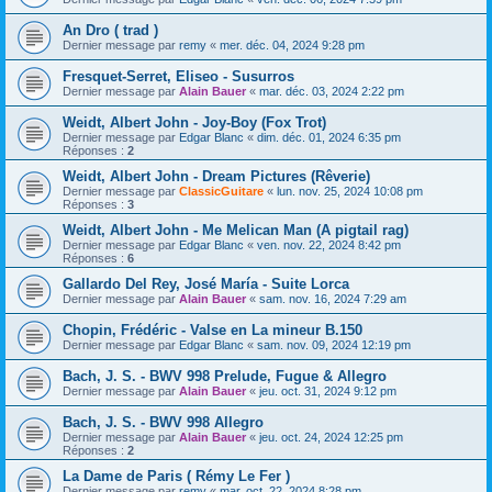
An Dro ( trad )
Dernier message par
remy
«
mer. déc. 04, 2024 9:28 pm
Fresquet-Serret, Eliseo - Susurros
Dernier message par
Alain Bauer
«
mar. déc. 03, 2024 2:22 pm
Weidt, Albert John - Joy-Boy (Fox Trot)
Dernier message par
Edgar Blanc
«
dim. déc. 01, 2024 6:35 pm
Réponses :
2
Weidt, Albert John - Dream Pictures (Rêverie)
Dernier message par
ClassicGuitare
«
lun. nov. 25, 2024 10:08 pm
Réponses :
3
Weidt, Albert John - Me Melican Man (A pigtail rag)
Dernier message par
Edgar Blanc
«
ven. nov. 22, 2024 8:42 pm
Réponses :
6
Gallardo Del Rey, José María - Suite Lorca
Dernier message par
Alain Bauer
«
sam. nov. 16, 2024 7:29 am
Chopin, Frédéric - Valse en La mineur B.150
Dernier message par
Edgar Blanc
«
sam. nov. 09, 2024 12:19 pm
Bach, J. S. - BWV 998 Prelude, Fugue & Allegro
Dernier message par
Alain Bauer
«
jeu. oct. 31, 2024 9:12 pm
Bach, J. S. - BWV 998 Allegro
Dernier message par
Alain Bauer
«
jeu. oct. 24, 2024 12:25 pm
Réponses :
2
La Dame de Paris ( Rémy Le Fer )
Dernier message par
remy
«
mar. oct. 22, 2024 8:28 pm