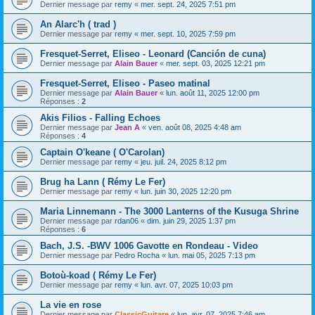
Dernier message par
remy
«
mer. sept. 24, 2025 7:51 pm
An Alarc'h ( trad )
Dernier message par
remy
«
mer. sept. 10, 2025 7:59 pm
Fresquet-Serret, Eliseo - Leonard (Canción de cuna)
Dernier message par
Alain Bauer
«
mer. sept. 03, 2025 12:21 pm
Fresquet-Serret, Eliseo - Paseo matinal
Dernier message par
Alain Bauer
«
lun. août 11, 2025 12:00 pm
Réponses :
2
Akis Filios - Falling Echoes
Dernier message par
Jean A
«
ven. août 08, 2025 4:48 am
Réponses :
4
Captain O'keane ( O'Carolan)
Dernier message par
remy
«
jeu. juil. 24, 2025 8:12 pm
Brug ha Lann ( Rémy Le Fer)
Dernier message par
remy
«
lun. juin 30, 2025 12:20 pm
Maria Linnemann - The 3000 Lanterns of the Kusuga Shrine
Dernier message par
rdan06
«
dim. juin 29, 2025 1:37 pm
Réponses :
6
Bach, J.S. -BWV 1006 Gavotte en Rondeau - Video
Dernier message par
Pedro Rocha
«
lun. mai 05, 2025 7:13 pm
Botoù-koad ( Rémy Le Fer)
Dernier message par
remy
«
lun. avr. 07, 2025 10:03 pm
La vie en rose
Dernier message par
ClassicGuitare
«
lun. avr. 07, 2025 7:46 am