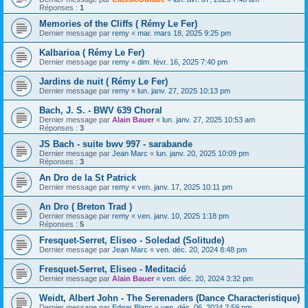
Réponses :
1
Memories of the Cliffs ( Rémy Le Fer)
Dernier message par
remy
«
mar. mars 18, 2025 9:25 pm
Kalbarioa ( Rémy Le Fer)
Dernier message par
remy
«
dim. févr. 16, 2025 7:40 pm
Jardins de nuit ( Rémy Le Fer)
Dernier message par
remy
«
lun. janv. 27, 2025 10:13 pm
Bach, J. S. - BWV 639 Choral
Dernier message par
Alain Bauer
«
lun. janv. 27, 2025 10:53 am
Réponses :
3
JS Bach - suite bwv 997 - sarabande
Dernier message par
Jean Marc
«
lun. janv. 20, 2025 10:09 pm
Réponses :
3
An Dro de la St Patrick
Dernier message par
remy
«
ven. janv. 17, 2025 10:11 pm
An Dro ( Breton Trad )
Dernier message par
remy
«
ven. janv. 10, 2025 1:18 pm
Réponses :
5
Fresquet-Serret, Eliseo - Soledad (Solitude)
Dernier message par
Jean Marc
«
ven. déc. 20, 2024 8:48 pm
Fresquet-Serret, Eliseo - Meditació
Dernier message par
Alain Bauer
«
ven. déc. 20, 2024 3:32 pm
Weidt, Albert John - The Serenaders (Dance Characteristique)
Dernier message par
Edgar Blanc
«
ven. déc. 06, 2024 7:59 pm