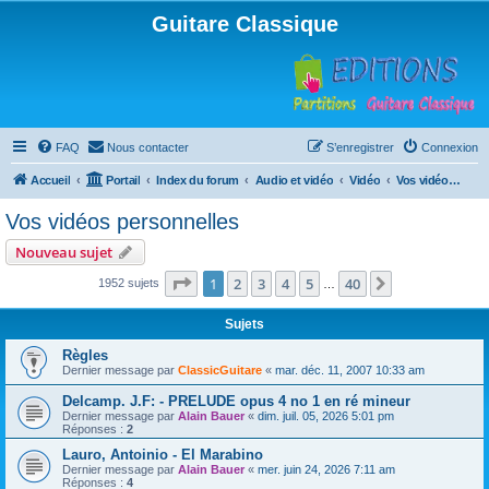
Guitare Classique
FAQ
Nous contacter
S’enregistrer
Connexion
Accueil
Portail
Index du forum
Audio et vidéo
Vidéo
Vos vidéos personnelles
Vos vidéos personnelles
Nouveau sujet
Page
1
sur
40
1
2
3
4
5
40
Suivante
1952 sujets
…
Sujets
Règles
Dernier message par
ClassicGuitare
«
mar. déc. 11, 2007 10:33 am
Delcamp. J.F: - PRELUDE opus 4 no 1 en ré mineur
Dernier message par
Alain Bauer
«
dim. juil. 05, 2026 5:01 pm
Réponses :
2
Lauro, Antoinio - El Marabino
Dernier message par
Alain Bauer
«
mer. juin 24, 2026 7:11 am
Réponses :
4