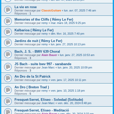
La vie en rose
Dernier message par
ClassicGuitare
«
lun. avr. 07, 2025 7:46 am
Réponses :
1
Memories of the Cliffs ( Rémy Le Fer)
Dernier message par
remy
«
mar. mars 18, 2025 9:25 pm
Kalbarioa ( Rémy Le Fer)
Dernier message par
remy
«
dim. févr. 16, 2025 7:40 pm
Jardins de nuit ( Rémy Le Fer)
Dernier message par
remy
«
lun. janv. 27, 2025 10:13 pm
Bach, J. S. - BWV 639 Choral
Dernier message par
Alain Bauer
«
lun. janv. 27, 2025 10:53 am
Réponses :
3
JS Bach - suite bwv 997 - sarabande
Dernier message par
Jean Marc
«
lun. janv. 20, 2025 10:09 pm
Réponses :
3
An Dro de la St Patrick
Dernier message par
remy
«
ven. janv. 17, 2025 10:11 pm
An Dro ( Breton Trad )
Dernier message par
remy
«
ven. janv. 10, 2025 1:18 pm
Réponses :
5
Fresquet-Serret, Eliseo - Soledad (Solitude)
Dernier message par
Jean Marc
«
ven. déc. 20, 2024 8:48 pm
Fresquet-Serret, Eliseo - Meditació
Dernier message par
Alain Bauer
«
ven. déc. 20, 2024 3:32 pm