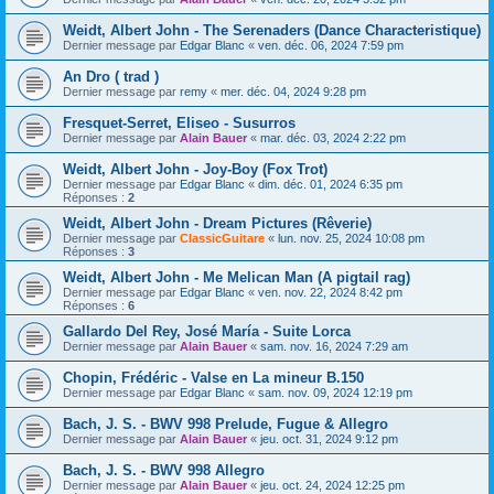
Weidt, Albert John - The Serenaders (Dance Characteristique)
Dernier message par
Edgar Blanc
«
ven. déc. 06, 2024 7:59 pm
An Dro ( trad )
Dernier message par
remy
«
mer. déc. 04, 2024 9:28 pm
Fresquet-Serret, Eliseo - Susurros
Dernier message par
Alain Bauer
«
mar. déc. 03, 2024 2:22 pm
Weidt, Albert John - Joy-Boy (Fox Trot)
Dernier message par
Edgar Blanc
«
dim. déc. 01, 2024 6:35 pm
Réponses :
2
Weidt, Albert John - Dream Pictures (Rêverie)
Dernier message par
ClassicGuitare
«
lun. nov. 25, 2024 10:08 pm
Réponses :
3
Weidt, Albert John - Me Melican Man (A pigtail rag)
Dernier message par
Edgar Blanc
«
ven. nov. 22, 2024 8:42 pm
Réponses :
6
Gallardo Del Rey, José María - Suite Lorca
Dernier message par
Alain Bauer
«
sam. nov. 16, 2024 7:29 am
Chopin, Frédéric - Valse en La mineur B.150
Dernier message par
Edgar Blanc
«
sam. nov. 09, 2024 12:19 pm
Bach, J. S. - BWV 998 Prelude, Fugue & Allegro
Dernier message par
Alain Bauer
«
jeu. oct. 31, 2024 9:12 pm
Bach, J. S. - BWV 998 Allegro
Dernier message par
Alain Bauer
«
jeu. oct. 24, 2024 12:25 pm