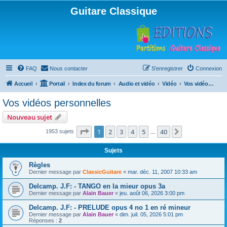
Guitare Classique
FAQ
Nous contacter
S’enregistrer
Connexion
Accueil
Portail
Index du forum
Audio et vidéo
Vidéo
Vos vidéos personnelles
Vos vidéos personnelles
Nouveau sujet
Page
1
sur
40
1
2
3
4
5
40
Suivante
1953 sujets
…
Sujets
Règles
Dernier message par
ClassicGuitare
«
mar. déc. 11, 2007 10:33 am
Delcamp. J.F: - TANGO en la mieur opus 3a
Dernier message par
Alain Bauer
«
jeu. août 06, 2026 3:00 pm
Delcamp. J.F: - PRELUDE opus 4 no 1 en ré mineur
Dernier message par
Alain Bauer
«
dim. juil. 05, 2026 5:01 pm
Réponses :
2