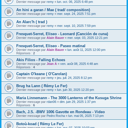
Dernier message par
remy
«
lun. oct. 06, 2025 6:48 pm
An hini a garan / Mae ( trad/ composition)
Dernier message par
remy
«
mer. sept. 24, 2025 7:51 pm
An Alarc'h ( trad )
Dernier message par
remy
«
mer. sept. 10, 2025 7:59 pm
Fresquet-Serret, Eliseo - Leonard (Canción de cuna)
Dernier message par
Alain Bauer
«
mer. sept. 03, 2025 12:21 pm
Fresquet-Serret, Eliseo - Paseo matinal
Dernier message par
Alain Bauer
«
lun. août 11, 2025 12:00 pm
Réponses :
2
Akis Filios - Falling Echoes
Dernier message par
Jean A
«
ven. août 08, 2025 4:48 am
Réponses :
4
Captain O'keane ( O'Carolan)
Dernier message par
remy
«
jeu. juil. 24, 2025 8:12 pm
Brug ha Lann ( Rémy Le Fer)
Dernier message par
remy
«
lun. juin 30, 2025 12:20 pm
Maria Linnemann - The 3000 Lanterns of the Kusuga Shrine
Dernier message par
rdan06
«
dim. juin 29, 2025 1:37 pm
Réponses :
6
Bach, J.S. -BWV 1006 Gavotte en Rondeau - Video
Dernier message par
Pedro Rocha
«
lun. mai 05, 2025 7:13 pm
Botoù-koad ( Rémy Le Fer)
Dernier message par
remy
«
lun. avr. 07, 2025 10:03 pm