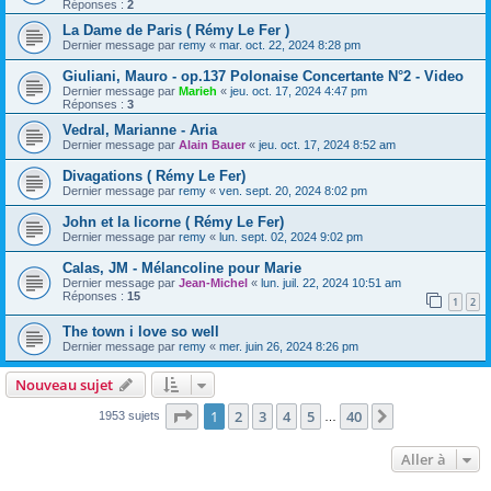
Réponses :
2
La Dame de Paris ( Rémy Le Fer )
Dernier message par
remy
«
mar. oct. 22, 2024 8:28 pm
Giuliani, Mauro - op.137 Polonaise Concertante N°2 - Video
Dernier message par
Marieh
«
jeu. oct. 17, 2024 4:47 pm
Réponses :
3
Vedral, Marianne - Aria
Dernier message par
Alain Bauer
«
jeu. oct. 17, 2024 8:52 am
Divagations ( Rémy Le Fer)
Dernier message par
remy
«
ven. sept. 20, 2024 8:02 pm
John et la licorne ( Rémy Le Fer)
Dernier message par
remy
«
lun. sept. 02, 2024 9:02 pm
Calas, JM - Mélancoline pour Marie
Dernier message par
Jean-Michel
«
lun. juil. 22, 2024 10:51 am
Réponses :
15
1
2
The town i love so well
Dernier message par
remy
«
mer. juin 26, 2024 8:26 pm
Nouveau sujet
Page
1
sur
40
1
2
3
4
5
40
Suivante
1953 sujets
…
Aller à