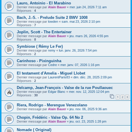
Lauro, Antoinio - El Marabino
Dernier message par
Alain Bauer
«
mer. juin 24, 2026 7:11 am
Réponses :
4
Bach, J.-S. - Prelude Suite 2 BWV 1008
Dernier message par
lowden
«
sam. mai 23, 2026 2:10 pm
Réponses :
7
Joplin, Scott - The Entertainer
Dernier message par
Alain Bauer
«
jeu. mars 26, 2026 4:55 pm
Réponses :
8
Symbiose ( Rémy Le Fer)
Dernier message par
remy
«
lun. janv. 26, 2026 7:54 pm
Réponses :
2
Carinhoso - Pixinguinha
Dernier message par
Cedre
«
mer. janv. 07, 2026 1:16 pm
El testament d'Amelia - Miguel Llobet
Dernier message par
LaurentParis83
«
dim. déc. 28, 2025 2:09 pm
Réponses :
2
Delcamp, Jean-François - Valse de la rue Poullaouec
Dernier message par
Edgar Blanc
«
mer. nov. 12, 2025 12:04 pm
Réponses :
30
1
2
3
Riera, Rodrigo - Merengue Venezolano
Dernier message par
Alain Bauer
«
jeu. nov. 06, 2025 9:36 am
Chopin, Frédéric - Valse Op. 64 No 2
Dernier message par
Alain Bauer
«
jeu. oct. 23, 2025 1:28 pm
Nomade ( Original)