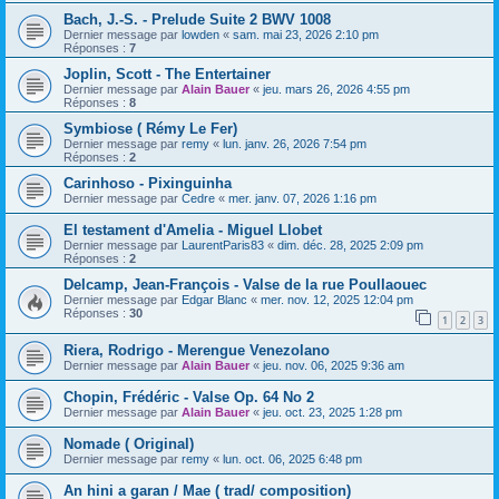
Bach, J.-S. - Prelude Suite 2 BWV 1008
Dernier message par
lowden
«
sam. mai 23, 2026 2:10 pm
Réponses :
7
Joplin, Scott - The Entertainer
Dernier message par
Alain Bauer
«
jeu. mars 26, 2026 4:55 pm
Réponses :
8
Symbiose ( Rémy Le Fer)
Dernier message par
remy
«
lun. janv. 26, 2026 7:54 pm
Réponses :
2
Carinhoso - Pixinguinha
Dernier message par
Cedre
«
mer. janv. 07, 2026 1:16 pm
El testament d'Amelia - Miguel Llobet
Dernier message par
LaurentParis83
«
dim. déc. 28, 2025 2:09 pm
Réponses :
2
Delcamp, Jean-François - Valse de la rue Poullaouec
Dernier message par
Edgar Blanc
«
mer. nov. 12, 2025 12:04 pm
Réponses :
30
1
2
3
Riera, Rodrigo - Merengue Venezolano
Dernier message par
Alain Bauer
«
jeu. nov. 06, 2025 9:36 am
Chopin, Frédéric - Valse Op. 64 No 2
Dernier message par
Alain Bauer
«
jeu. oct. 23, 2025 1:28 pm
Nomade ( Original)
Dernier message par
remy
«
lun. oct. 06, 2025 6:48 pm
An hini a garan / Mae ( trad/ composition)