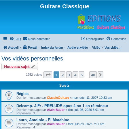
Guitare Classique
FAQ
Nous contacter
S’enregistrer
Connexion
Accueil
Portail
Index du forum
Audio et vidéo
Vidéo
Vos vidéos personnelles
Vos vidéos personnelles
Nouveau sujet
Page
1
sur
40
1
2
3
4
5
40
Suivante
1952 sujets
…
Sujets
Règles
Dernier message par
ClassicGuitare
«
mar. déc. 11, 2007 10:33 am
Delcamp. J.F: - PRELUDE opus 4 no 1 en ré mineur
Dernier message par
Alain Bauer
«
dim. juil. 05, 2026 5:01 pm
Réponses :
2
Lauro, Antoinio - El Marabino
Dernier message par
Alain Bauer
«
mer. juin 24, 2026 7:11 am
Réponses :
4