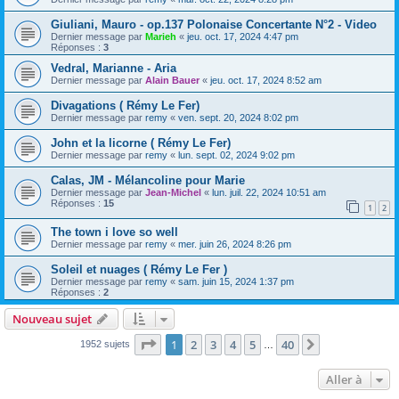
Giuliani, Mauro - op.137 Polonaise Concertante N°2 - Video
Dernier message par
Marieh
«
jeu. oct. 17, 2024 4:47 pm
Réponses :
3
Vedral, Marianne - Aria
Dernier message par
Alain Bauer
«
jeu. oct. 17, 2024 8:52 am
Divagations ( Rémy Le Fer)
Dernier message par
remy
«
ven. sept. 20, 2024 8:02 pm
John et la licorne ( Rémy Le Fer)
Dernier message par
remy
«
lun. sept. 02, 2024 9:02 pm
Calas, JM - Mélancoline pour Marie
Dernier message par
Jean-Michel
«
lun. juil. 22, 2024 10:51 am
Réponses :
15
1
2
The town i love so well
Dernier message par
remy
«
mer. juin 26, 2024 8:26 pm
Soleil et nuages ( Rémy Le Fer )
Dernier message par
remy
«
sam. juin 15, 2024 1:37 pm
Réponses :
2
Nouveau sujet
Page
1
sur
40
1
2
3
4
5
40
Suivante
1952 sujets
…
Aller à