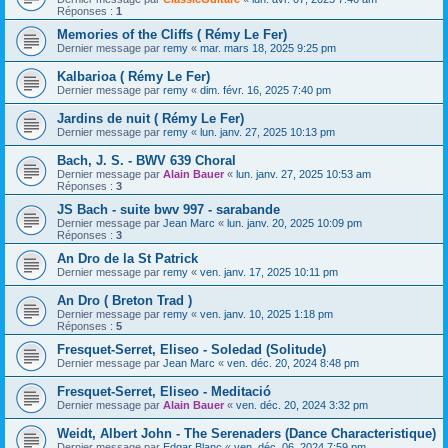
Réponses :
1
Memories of the Cliffs ( Rémy Le Fer)
Dernier message par
remy
«
mar. mars 18, 2025 9:25 pm
Kalbarioa ( Rémy Le Fer)
Dernier message par
remy
«
dim. févr. 16, 2025 7:40 pm
Jardins de nuit ( Rémy Le Fer)
Dernier message par
remy
«
lun. janv. 27, 2025 10:13 pm
Bach, J. S. - BWV 639 Choral
Dernier message par
Alain Bauer
«
lun. janv. 27, 2025 10:53 am
Réponses :
3
JS Bach - suite bwv 997 - sarabande
Dernier message par
Jean Marc
«
lun. janv. 20, 2025 10:09 pm
Réponses :
3
An Dro de la St Patrick
Dernier message par
remy
«
ven. janv. 17, 2025 10:11 pm
An Dro ( Breton Trad )
Dernier message par
remy
«
ven. janv. 10, 2025 1:18 pm
Réponses :
5
Fresquet-Serret, Eliseo - Soledad (Solitude)
Dernier message par
Jean Marc
«
ven. déc. 20, 2024 8:48 pm
Fresquet-Serret, Eliseo - Meditació
Dernier message par
Alain Bauer
«
ven. déc. 20, 2024 3:32 pm
Weidt, Albert John - The Serenaders (Dance Characteristique)
Dernier message par
Edgar Blanc
«
ven. déc. 06, 2024 7:59 pm