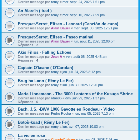
Dernier message par
remy
«
mer. sept. 24, 2025 7:51 pm
An Alarc'h ( trad )
Dernier message par
remy
«
mer. sept. 10, 2025 7:59 pm
Fresquet-Serret, Eliseo - Leonard (Canción de cuna)
Dernier message par
Alain Bauer
«
mer. sept. 03, 2025 12:21 pm
Fresquet-Serret, Eliseo - Paseo matinal
Dernier message par
Alain Bauer
«
lun. août 11, 2025 12:00 pm
Réponses :
2
Akis Filios - Falling Echoes
Dernier message par
Jean A
«
ven. août 08, 2025 4:48 am
Réponses :
4
Captain O'keane ( O'Carolan)
Dernier message par
remy
«
jeu. juil. 24, 2025 8:12 pm
Brug ha Lann ( Rémy Le Fer)
Dernier message par
remy
«
lun. juin 30, 2025 12:20 pm
Maria Linnemann - The 3000 Lanterns of the Kusuga Shrine
Dernier message par
rdan06
«
dim. juin 29, 2025 1:37 pm
Réponses :
6
Bach, J.S. -BWV 1006 Gavotte en Rondeau - Video
Dernier message par
Pedro Rocha
«
lun. mai 05, 2025 7:13 pm
Botoù-koad ( Rémy Le Fer)
Dernier message par
remy
«
lun. avr. 07, 2025 10:03 pm
La vie en rose
Dernier message par
ClassicGuitare
«
lun. avr. 07, 2025 7:46 am