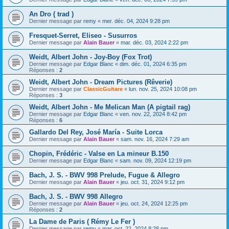
An Dro ( trad )
Dernier message par
remy
«
mer. déc. 04, 2024 9:28 pm
Fresquet-Serret, Eliseo - Susurros
Dernier message par
Alain Bauer
«
mar. déc. 03, 2024 2:22 pm
Weidt, Albert John - Joy-Boy (Fox Trot)
Dernier message par
Edgar Blanc
«
dim. déc. 01, 2024 6:35 pm
Réponses :
2
Weidt, Albert John - Dream Pictures (Rêverie)
Dernier message par
ClassicGuitare
«
lun. nov. 25, 2024 10:08 pm
Réponses :
3
Weidt, Albert John - Me Melican Man (A pigtail rag)
Dernier message par
Edgar Blanc
«
ven. nov. 22, 2024 8:42 pm
Réponses :
6
Gallardo Del Rey, José María - Suite Lorca
Dernier message par
Alain Bauer
«
sam. nov. 16, 2024 7:29 am
Chopin, Frédéric - Valse en La mineur B.150
Dernier message par
Edgar Blanc
«
sam. nov. 09, 2024 12:19 pm
Bach, J. S. - BWV 998 Prelude, Fugue & Allegro
Dernier message par
Alain Bauer
«
jeu. oct. 31, 2024 9:12 pm
Bach, J. S. - BWV 998 Allegro
Dernier message par
Alain Bauer
«
jeu. oct. 24, 2024 12:25 pm
Réponses :
2
La Dame de Paris ( Rémy Le Fer )
Dernier message par
remy
«
mar. oct. 22, 2024 8:28 pm