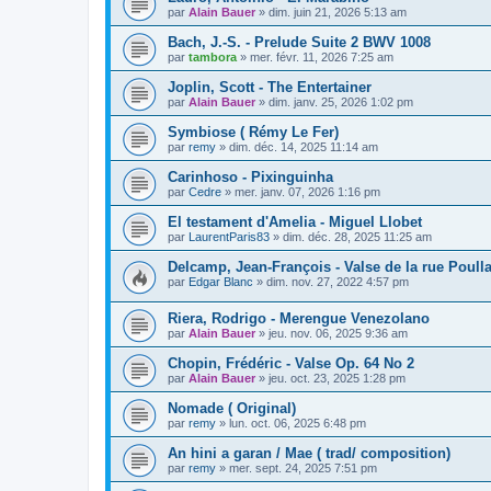
par
Alain Bauer
»
dim. juin 21, 2026 5:13 am
Bach, J.-S. - Prelude Suite 2 BWV 1008
par
tambora
»
mer. févr. 11, 2026 7:25 am
Joplin, Scott - The Entertainer
par
Alain Bauer
»
dim. janv. 25, 2026 1:02 pm
Symbiose ( Rémy Le Fer)
par
remy
»
dim. déc. 14, 2025 11:14 am
Carinhoso - Pixinguinha
par
Cedre
»
mer. janv. 07, 2026 1:16 pm
El testament d'Amelia - Miguel Llobet
par
LaurentParis83
»
dim. déc. 28, 2025 11:25 am
Delcamp, Jean-François - Valse de la rue Poull
par
Edgar Blanc
»
dim. nov. 27, 2022 4:57 pm
Riera, Rodrigo - Merengue Venezolano
par
Alain Bauer
»
jeu. nov. 06, 2025 9:36 am
Chopin, Frédéric - Valse Op. 64 No 2
par
Alain Bauer
»
jeu. oct. 23, 2025 1:28 pm
Nomade ( Original)
par
remy
»
lun. oct. 06, 2025 6:48 pm
An hini a garan / Mae ( trad/ composition)
par
remy
»
mer. sept. 24, 2025 7:51 pm