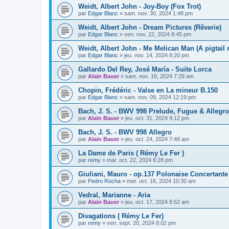
Weidt, Albert John - Joy-Boy (Fox Trot)
par
Edgar Blanc
»
sam. nov. 30, 2024 1:48 pm
Weidt, Albert John - Dream Pictures (Rêverie)
par
Edgar Blanc
»
ven. nov. 22, 2024 8:45 pm
Weidt, Albert John - Me Melican Man (A pigtail 
par
Edgar Blanc
»
jeu. nov. 14, 2024 8:20 pm
Gallardo Del Rey, José María - Suite Lorca
par
Alain Bauer
»
sam. nov. 16, 2024 7:29 am
Chopin, Frédéric - Valse en La mineur B.150
par
Edgar Blanc
»
sam. nov. 09, 2024 12:19 pm
Bach, J. S. - BWV 998 Prelude, Fugue & Allegro
par
Alain Bauer
»
jeu. oct. 31, 2024 9:12 pm
Bach, J. S. - BWV 998 Allegro
par
Alain Bauer
»
jeu. oct. 24, 2024 7:48 am
La Dame de Paris ( Rémy Le Fer )
par
remy
»
mar. oct. 22, 2024 8:28 pm
Giuliani, Mauro - op.137 Polonaise Concertante
par
Pedro Rocha
»
mer. oct. 16, 2024 10:30 am
Vedral, Marianne - Aria
par
Alain Bauer
»
jeu. oct. 17, 2024 8:52 am
Divagations ( Rémy Le Fer)
par
remy
»
ven. sept. 20, 2024 8:02 pm