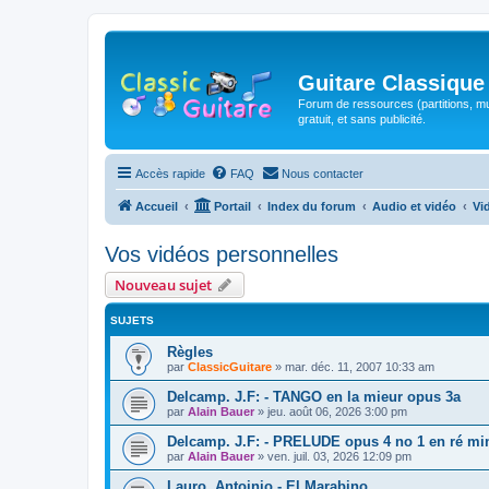
Guitare Classique
Forum de ressources (partitions, mu
gratuit, et sans publicité.
Accès rapide
FAQ
Nous contacter
Accueil
Portail
Index du forum
Audio et vidéo
Vi
Vos vidéos personnelles
Nouveau sujet
SUJETS
Règles
par
ClassicGuitare
»
mar. déc. 11, 2007 10:33 am
Delcamp. J.F: - TANGO en la mieur opus 3a
par
Alain Bauer
»
jeu. août 06, 2026 3:00 pm
Delcamp. J.F: - PRELUDE opus 4 no 1 en ré mi
par
Alain Bauer
»
ven. juil. 03, 2026 12:09 pm
Lauro, Antoinio - El Marabino