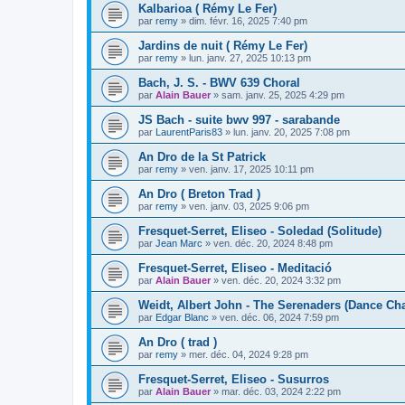
Kalbarioa ( Rémy Le Fer)
par
remy
»
dim. févr. 16, 2025 7:40 pm
Jardins de nuit ( Rémy Le Fer)
par
remy
»
lun. janv. 27, 2025 10:13 pm
Bach, J. S. - BWV 639 Choral
par
Alain Bauer
»
sam. janv. 25, 2025 4:29 pm
JS Bach - suite bwv 997 - sarabande
par
LaurentParis83
»
lun. janv. 20, 2025 7:08 pm
An Dro de la St Patrick
par
remy
»
ven. janv. 17, 2025 10:11 pm
An Dro ( Breton Trad )
par
remy
»
ven. janv. 03, 2025 9:06 pm
Fresquet-Serret, Eliseo - Soledad (Solitude)
par
Jean Marc
»
ven. déc. 20, 2024 8:48 pm
Fresquet-Serret, Eliseo - Meditació
par
Alain Bauer
»
ven. déc. 20, 2024 3:32 pm
Weidt, Albert John - The Serenaders (Dance Cha
par
Edgar Blanc
»
ven. déc. 06, 2024 7:59 pm
An Dro ( trad )
par
remy
»
mer. déc. 04, 2024 9:28 pm
Fresquet-Serret, Eliseo - Susurros
par
Alain Bauer
»
mar. déc. 03, 2024 2:22 pm