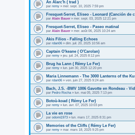
An Alarc'h ( trad )
par
remy
»
mer. sept. 10, 2025 7:59 pm
Fresquet-Serret, Eliseo - Leonard (Canción de 
par
Alain Bauer
»
mer. sept. 03, 2025 12:21 pm
Fresquet-Serret, Eliseo - Paseo matinal
par
Alain Bauer
»
mer. août 06, 2025 10:24 am
Akis Filios - Falling Echoes
par
rdan06
»
dim. juil. 20, 2025 10:56 am
Captain O'keane ( O'Carolan)
par
remy
»
jeu. juil. 24, 2025 8:12 pm
Brug ha Lann ( Rémy Le Fer)
par
remy
»
lun. juin 30, 2025 12:20 pm
Maria Linnemann - The 3000 Lanterns of the K
par
rdan06
»
ven. juin 27, 2025 9:24 am
Bach, J.S. -BWV 1006 Gavotte en Rondeau - Vi
par
Pedro Rocha
»
lun. mai 05, 2025 7:13 pm
Botoù-koad ( Rémy Le Fer)
par
remy
»
lun. avr. 07, 2025 10:03 pm
La vie en rose
par
odomi1973
»
lun. mars 17, 2025 8:31 pm
Memories of the Cliffs ( Rémy Le Fer)
par
remy
»
mar. mars 18, 2025 9:25 pm