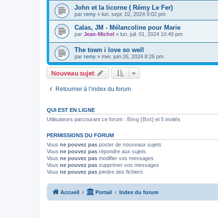
John et la licorne ( Rémy Le Fer)
par
remy
»
lun. sept. 02, 2024 9:02 pm
Calas, JM - Mélancoline pour Marie
par
Jean-Michel
»
lun. juil. 01, 2024 10:49 pm
The town i love so well
par
remy
»
mer. juin 26, 2024 8:26 pm
Nouveau sujet
Retourner à l’index du forum
QUI EST EN LIGNE
Utilisateurs parcourant ce forum :
Bing [Bot]
et 5 invités
PERMISSIONS DU FORUM
Vous
ne pouvez pas
poster de nouveaux sujets
Vous
ne pouvez pas
répondre aux sujets
Vous
ne pouvez pas
modifier vos messages
Vous
ne pouvez pas
supprimer vos messages
Vous
ne pouvez pas
joindre des fichiers
Accueil
Portail
Index du forum