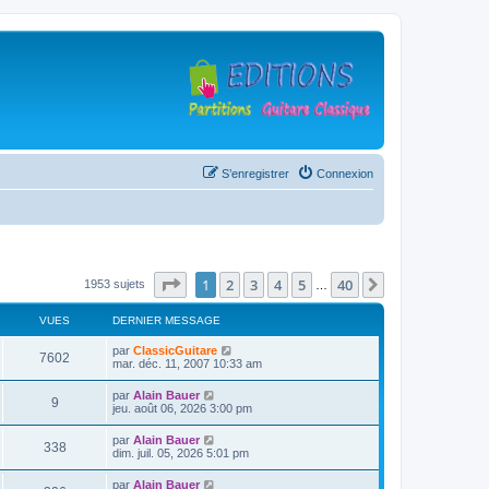
S’enregistrer
Connexion
Page
1
sur
40
1
2
3
4
5
40
Suivante
1953 sujets
…
VUES
DERNIER MESSAGE
D
par
ClassicGuitare
V
7602
e
mar. déc. 11, 2007 10:33 am
r
u
n
D
par
Alain Bauer
V
9
i
e
jeu. août 06, 2026 3:00 pm
e
e
r
r
u
n
D
par
Alain Bauer
s
m
V
338
i
e
dim. juil. 05, 2026 5:01 pm
e
e
e
r
s
r
u
n
s
D
par
Alain Bauer
s
m