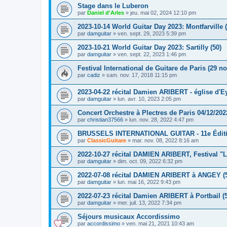
Stage dans le Luberon
par
Daniel d'Arles
»
jeu. mai 02, 2024 12:10 pm
2023-10-14 World Guitar Day 2023: Montfarville (
par
damguitar
»
ven. sept. 29, 2023 5:39 pm
2023-10-21 World Guitar Day 2023: Sartilly (50)
par
damguitar
»
ven. sept. 22, 2023 1:46 pm
Festival International de Guitare de Paris (29 nov
par
cadiz
»
sam. nov. 17, 2018 11:15 pm
2023-04-22 récital Damien ARIBERT - église d'Ey
par
damguitar
»
lun. avr. 10, 2023 2:05 pm
Concert Orchestre à Plectres de Paris 04/12/202
par
christian37566
»
lun. nov. 28, 2022 4:47 pm
BRUSSELS INTERNATIONAL GUITAR - 11e Édit
par
ClassicGuitare
»
mar. nov. 08, 2022 8:16 am
2022-10-27 récital DAMIEN ARIBERT, Festival "L
par
damguitar
»
dim. oct. 09, 2022 6:32 pm
2022-07-08 récital DAMIEN ARIBERT à ANGEY (
par
damguitar
»
lun. mai 16, 2022 9:43 pm
2022-07-23 récital Damien ARIBERT à Portbail (
par
damguitar
»
mer. juil. 13, 2022 7:34 pm
Séjours musicaux Accordissimo
par
accordissimo
»
ven. mai 21, 2021 10:43 am