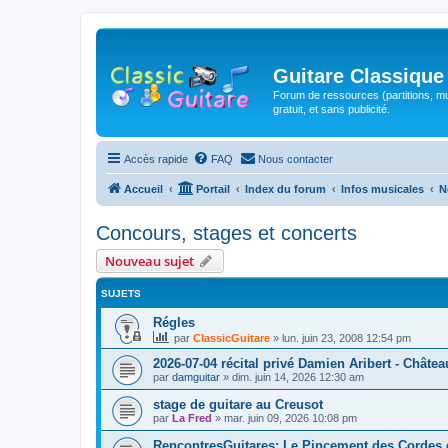
Guitare Classique
Forum de ressources (partitions, mu
gratuit, et sans publicité.
Accès rapide
FAQ
Nous contacter
Accueil
Portail
Index du forum
Infos musicales
N
Concours, stages et concerts
Nouveau sujet
SUJETS
Régles
par
ClassicGuitare
»
lun. juin 23, 2008 12:54 pm
2026-07-04 récital privé Damien Aribert - Châtea
par
damguitar
»
dim. juin 14, 2026 12:30 am
stage de guitare au Creusot
par
La Fred
»
mar. juin 09, 2026 10:08 pm
RencontresGuitares: Le Pincement des Cordes e