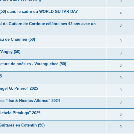
R
0
s
p
n
é
e
(50) dans le cadre du WORLD GUITAR DAY
o
R
4
s
p
s
n
é
e
nal de Guitare de Cordoue célèbre ses 42 ans avec un
o
R
0
s
p
s
n
é
e
o
au de Chaulieu (50)
s
p
R
0
s
n
e
o
é
d'Angey (50)
s
R
0
s
n
p
e
é
ecture de poésies - Varenguebec (50)
s
o
R
0
s
p
e
n
é
5
o
R
0
s
s
p
n
é
e
ngel G. Piñero" 2025
o
R
0
s
p
s
n
é
e
es "Ilse & Nicolas Alfonso" 2024
o
R
0
s
p
s
n
é
e
ichele Pittaluga" 2025
o
R
0
s
p
s
n
é
e
uitares en Cotentin (50)
o
R
0
s
p
s
n