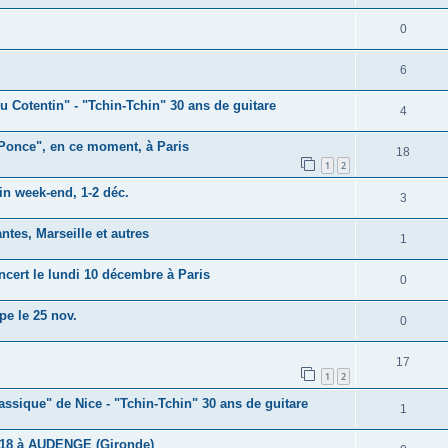
s
n
é
e
o
R
0
s
p
s
n
é
e
o
R
6
s
p
s
n
é
e
u Cotentin" - "Tchin-Tchin" 30 ans de guitare
o
R
4
s
p
s
n
é
e
 Ponce", en ce moment, à Paris
o
R
18
s
p
1
2
s
n
é
e
o
n week-end, 1-2 déc.
R
3
s
p
s
n
é
e
o
ntes, Marseille et autres
R
1
s
p
s
n
é
e
ncert le lundi 10 décembre à Paris
o
R
0
s
p
s
n
é
e
pe le 25 nov.
o
R
0
s
p
s
n
é
e
o
R
17
s
p
1
2
s
n
é
e
o
lassique" de Nice - "Tchin-Tchin" 30 ans de guitare
R
1
s
p
s
n
é
e
o
18 à AUDENGE (Gironde)