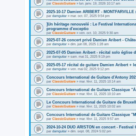
par
ClassicGuitare
»
lun. janv. 19, 2026 10:17 am
2025-10-17 Damien ARIBERT - MONTFARVILLE 
par
damguitar
»
mar. oct. 07, 2025 9:54 pm
]Un héritage renouvelé : Le Festival Internatio
programme d'exceptio
par
ClassicGuitare
»
ven. oct. 10, 2025 9:30 am
2025-07-26 concert privé Damien Aribert - Châte
par
damguitar
»
dim. juin 08, 2025 1:28 am
2025-07-05 Damien Aribert - récital solo église 
par
damguitar
»
sam. mai 31, 2025 9:19 pm
2025-05-17 récital de guitare Damien Aribert + l
par
damguitar
»
ven. mai 02, 2025 9:12 pm
Concours International de Guitare d'Antony 202
par
ClassicGuitare
»
mar. févr. 11, 2025 10:14 am
Concours International de Guitare Classique "Á
par
ClassicGuitare
»
mar. févr. 11, 2025 10:10 am
Le Concours International de Guitare de Bruxell
par
ClassicGuitare
»
mar. févr. 11, 2025 10:02 am
Concours International de Guitare Classique "M
par
ClassicGuitare
»
mar. févr. 11, 2025 9:57 am
2024-10-24 DUO ARISTON en concert - Festival G
par
damguitar
»
dim. sept. 08, 2024 5:02 pm