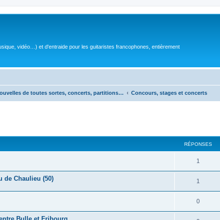
sique, vidéo…) et d'entraide pour les guitaristes francophones, entièrement
ouvelles de toutes sortes, concerts, partitions…
Concours, stages et concerts
RÉPONSES
R
1
é
u de Chaulieu (50)
R
1
p
é
o
R
0
p
n
é
ntre Bulle et Fribourg
o