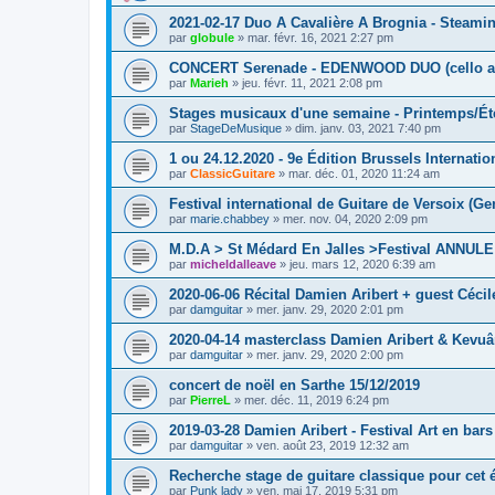
2021-02-17 Duo A Cavalière A Brognia - Steami
par
globule
»
mar. févr. 16, 2021 2:27 pm
CONCERT Serenade - EDENWOOD DUO (cello an
par
Marieh
»
jeu. févr. 11, 2021 2:08 pm
Stages musicaux d'une semaine - Printemps/É
par
StageDeMusique
»
dim. janv. 03, 2021 7:40 pm
1 ou 24.12.2020 - 9e Édition Brussels Internati
par
ClassicGuitare
»
mar. déc. 01, 2020 11:24 am
Festival international de Guitare de Versoix (Ge
par
marie.chabbey
»
mer. nov. 04, 2020 2:09 pm
M.D.A > St Médard En Jalles >Festival ANNULE
par
micheldalleave
»
jeu. mars 12, 2020 6:39 am
2020-06-06 Récital Damien Aribert + guest Cécile
par
damguitar
»
mer. janv. 29, 2020 2:01 pm
2020-04-14 masterclass Damien Aribert & Kevuâ
par
damguitar
»
mer. janv. 29, 2020 2:00 pm
concert de noël en Sarthe 15/12/2019
par
PierreL
»
mer. déc. 11, 2019 6:24 pm
2019-03-28 Damien Aribert - Festival Art en bars 
par
damguitar
»
ven. août 23, 2019 12:32 am
Recherche stage de guitare classique pour cet 
par
Punk lady
»
ven. mai 17, 2019 5:31 pm