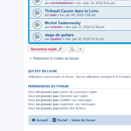
par
micheldalleave
»
lun. sept. 24, 2018 9:51 pm
Thibault Cauvin dans la Loire
par
kael
»
lun. juil. 09, 2018 7:06 pm
Michel Sadanowsky
par
rolanbo
»
dim. juin 17, 2018 12:39 pm
stage de guitare
par
opaline
»
mer. juin 20, 2018 10:10 pm
Nouveau sujet
Retourner à l’index du forum
QUI EST EN LIGNE
Utilisateurs parcourant ce forum : Aucun utilisateur enregistré et 5 invités
PERMISSIONS DU FORUM
Vous
ne pouvez pas
poster de nouveaux sujets
Vous
ne pouvez pas
répondre aux sujets
Vous
ne pouvez pas
modifier vos messages
Vous
ne pouvez pas
supprimer vos messages
Vous
ne pouvez pas
joindre des fichiers
Accueil
Portail
Index du forum