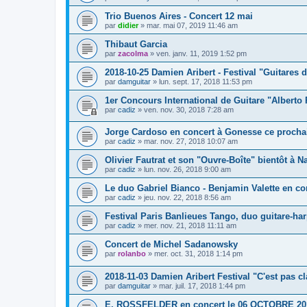
Trio Buenos Aires - Concert 12 mai
par
didier
»
mar. mai 07, 2019 11:46 am
Thibaut Garcia
par
zacolma
»
ven. janv. 11, 2019 1:52 pm
2018-10-25 Damien Aribert - Festival "Guitares d
par
damguitar
»
lun. sept. 17, 2018 11:53 pm
1er Concours International de Guitare "Alberto
par
cadiz
»
ven. nov. 30, 2018 7:28 am
Jorge Cardoso en concert à Gonesse ce prochai
par
cadiz
»
mar. nov. 27, 2018 10:07 am
Olivier Fautrat et son "Ouvre-Boîte" bientôt à Na
par
cadiz
»
lun. nov. 26, 2018 9:00 am
Le duo Gabriel Bianco - Benjamin Valette en co
par
cadiz
»
jeu. nov. 22, 2018 8:56 am
Festival Paris Banlieues Tango, duo guitare-har
par
cadiz
»
mer. nov. 21, 2018 11:11 am
Concert de Michel Sadanowsky
par
rolanbo
»
mer. oct. 31, 2018 1:14 pm
2018-11-03 Damien Aribert Festival "C'est pas c
par
damguitar
»
mar. juil. 17, 2018 1:44 pm
E. ROSSFELDER en concert le 06 OCTOBRE 20