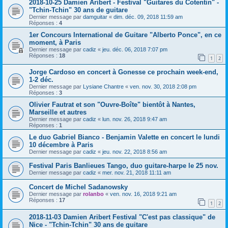
2018-10-25 Damien Aribert - Festival "Guitares du Cotentin" -
"Tchin-Tchin" 30 ans de guitare
Dernier message par
damguitar
«
dim. déc. 09, 2018 11:59 am
Réponses :
4
1er Concours International de Guitare "Alberto Ponce", en ce
moment, à Paris
Dernier message par
cadiz
«
jeu. déc. 06, 2018 7:07 pm
Réponses :
18
1
2
Jorge Cardoso en concert à Gonesse ce prochain week-end,
1-2 déc.
Dernier message par
Lysiane Chantre
«
ven. nov. 30, 2018 2:08 pm
Réponses :
3
Olivier Fautrat et son "Ouvre-Boîte" bientôt à Nantes,
Marseille et autres
Dernier message par
cadiz
«
lun. nov. 26, 2018 9:47 am
Réponses :
1
Le duo Gabriel Bianco - Benjamin Valette en concert le lundi
10 décembre à Paris
Dernier message par
cadiz
«
jeu. nov. 22, 2018 8:56 am
Festival Paris Banlieues Tango, duo guitare-harpe le 25 nov.
Dernier message par
cadiz
«
mer. nov. 21, 2018 11:11 am
Concert de Michel Sadanowsky
Dernier message par
rolanbo
«
ven. nov. 16, 2018 9:21 am
Réponses :
17
1
2
2018-11-03 Damien Aribert Festival "C'est pas classique" de
Nice - "Tchin-Tchin" 30 ans de guitare