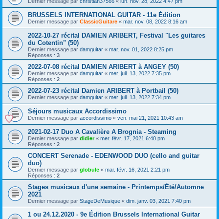
Dernier message par
christian37566
«
lun. nov. 28, 2022 4:47 pm
BRUSSELS INTERNATIONAL GUITAR - 11e Édition
Dernier message par
ClassicGuitare
«
mar. nov. 08, 2022 8:16 am
2022-10-27 récital DAMIEN ARIBERT, Festival "Les guitares
du Cotentin" (50)
Dernier message par
damguitar
«
mar. nov. 01, 2022 8:25 pm
Réponses :
3
2022-07-08 récital DAMIEN ARIBERT à ANGEY (50)
Dernier message par
damguitar
«
mer. juil. 13, 2022 7:35 pm
Réponses :
2
2022-07-23 récital Damien ARIBERT à Portbail (50)
Dernier message par
damguitar
«
mer. juil. 13, 2022 7:34 pm
Séjours musicaux Accordissimo
Dernier message par
accordissimo
«
ven. mai 21, 2021 10:43 am
2021-02-17 Duo A Cavalière A Brognia - Steaming
Dernier message par
didier
«
mer. févr. 17, 2021 6:40 pm
Réponses :
2
CONCERT Serenade - EDENWOOD DUO (cello and guitar
duo)
Dernier message par
globule
«
mar. févr. 16, 2021 2:21 pm
Réponses :
2
Stages musicaux d'une semaine - Printemps/Été/Automne
2021
Dernier message par
StageDeMusique
«
dim. janv. 03, 2021 7:40 pm
1 ou 24.12.2020 - 9e Édition Brussels International Guitar