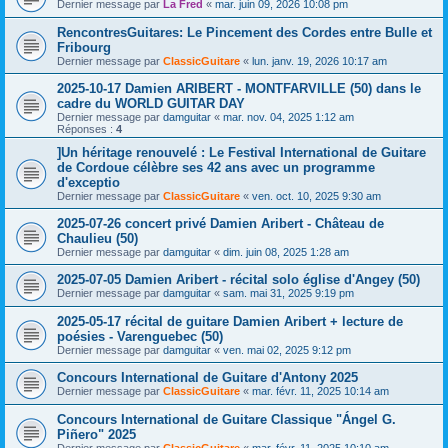
Dernier message par
La Fred
«
mar. juin 09, 2026 10:08 pm
RencontresGuitares: Le Pincement des Cordes entre Bulle et
Fribourg
Dernier message par
ClassicGuitare
«
lun. janv. 19, 2026 10:17 am
2025-10-17 Damien ARIBERT - MONTFARVILLE (50) dans le
cadre du WORLD GUITAR DAY
Dernier message par
damguitar
«
mar. nov. 04, 2025 1:12 am
Réponses :
4
]Un héritage renouvelé : Le Festival International de Guitare
de Cordoue célèbre ses 42 ans avec un programme
d'exceptio
Dernier message par
ClassicGuitare
«
ven. oct. 10, 2025 9:30 am
2025-07-26 concert privé Damien Aribert - Château de
Chaulieu (50)
Dernier message par
damguitar
«
dim. juin 08, 2025 1:28 am
2025-07-05 Damien Aribert - récital solo église d'Angey (50)
Dernier message par
damguitar
«
sam. mai 31, 2025 9:19 pm
2025-05-17 récital de guitare Damien Aribert + lecture de
poésies - Varenguebec (50)
Dernier message par
damguitar
«
ven. mai 02, 2025 9:12 pm
Concours International de Guitare d'Antony 2025
Dernier message par
ClassicGuitare
«
mar. févr. 11, 2025 10:14 am
Concours International de Guitare Classique "Ángel G.
Piñero" 2025