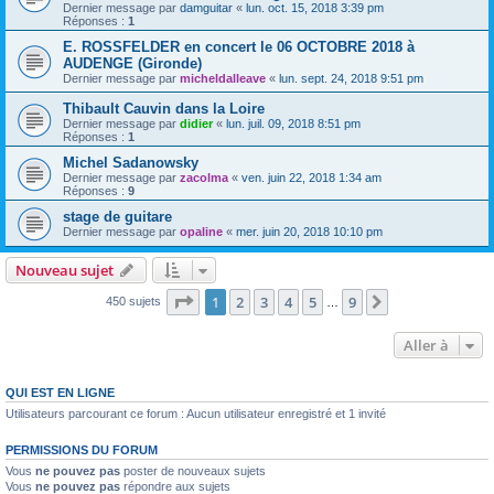
Dernier message par
damguitar
«
lun. oct. 15, 2018 3:39 pm
Réponses :
1
E. ROSSFELDER en concert le 06 OCTOBRE 2018 à
AUDENGE (Gironde)
Dernier message par
micheldalleave
«
lun. sept. 24, 2018 9:51 pm
Thibault Cauvin dans la Loire
Dernier message par
didier
«
lun. juil. 09, 2018 8:51 pm
Réponses :
1
Michel Sadanowsky
Dernier message par
zacolma
«
ven. juin 22, 2018 1:34 am
Réponses :
9
stage de guitare
Dernier message par
opaline
«
mer. juin 20, 2018 10:10 pm
Nouveau sujet
Page
1
sur
9
1
2
3
4
5
9
Suivante
450 sujets
…
Aller à
QUI EST EN LIGNE
Utilisateurs parcourant ce forum : Aucun utilisateur enregistré et 1 invité
PERMISSIONS DU FORUM
Vous
ne pouvez pas
poster de nouveaux sujets
Vous
ne pouvez pas
répondre aux sujets