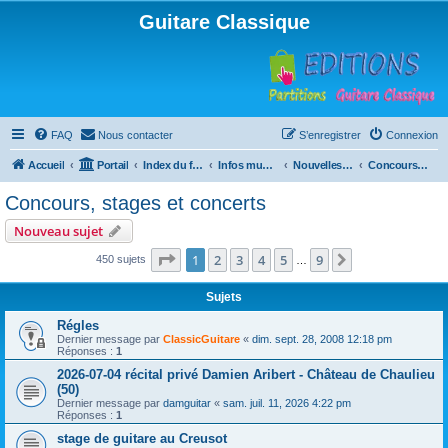
Guitare Classique
FAQ
Nous contacter
S’enregistrer
Connexion
Accueil
Portail
Index du forum
Infos musicales
Nouvelles de toutes sortes, concerts, partitions…
Concours, stages et concerts
Concours, stages et concerts
Nouveau sujet
Page
1
sur
9
1
2
3
4
5
9
Suivante
450 sujets
…
Sujets
Régles
Dernier message par
ClassicGuitare
«
dim. sept. 28, 2008 12:18 pm
Réponses :
1
2026-07-04 récital privé Damien Aribert - Château de Chaulieu
(50)
Dernier message par
damguitar
«
sam. juil. 11, 2026 4:22 pm
Réponses :
1
stage de guitare au Creusot