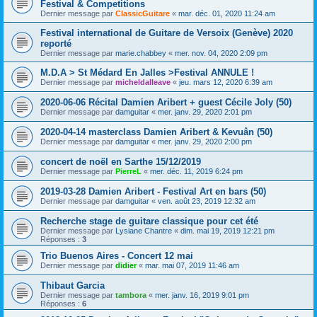
Festival & Competitions
Dernier message par
ClassicGuitare
«
mar. déc. 01, 2020 11:24 am
Festival international de Guitare de Versoix (Genève) 2020
reporté
Dernier message par
marie.chabbey
«
mer. nov. 04, 2020 2:09 pm
M.D.A > St Médard En Jalles >Festival ANNULE !
Dernier message par
micheldalleave
«
jeu. mars 12, 2020 6:39 am
2020-06-06 Récital Damien Aribert + guest Cécile Joly (50)
Dernier message par
damguitar
«
mer. janv. 29, 2020 2:01 pm
2020-04-14 masterclass Damien Aribert & Kevuân (50)
Dernier message par
damguitar
«
mer. janv. 29, 2020 2:00 pm
concert de noël en Sarthe 15/12/2019
Dernier message par
PierreL
«
mer. déc. 11, 2019 6:24 pm
2019-03-28 Damien Aribert - Festival Art en bars (50)
Dernier message par
damguitar
«
ven. août 23, 2019 12:32 am
Recherche stage de guitare classique pour cet été
Dernier message par
Lysiane Chantre
«
dim. mai 19, 2019 12:21 pm
Réponses :
3
Trio Buenos Aires - Concert 12 mai
Dernier message par
didier
«
mar. mai 07, 2019 11:46 am
Thibaut Garcia
Dernier message par
tambora
«
mer. janv. 16, 2019 9:01 pm
Réponses :
6