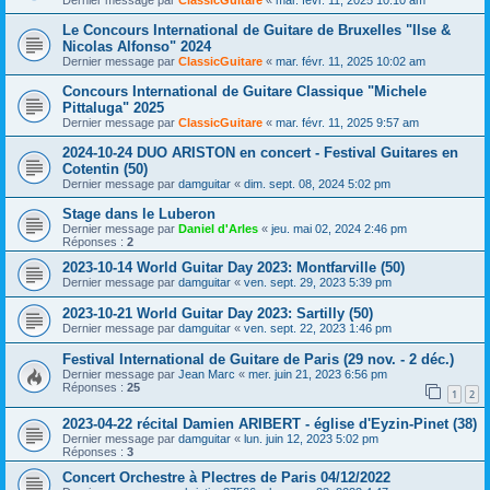
Dernier message par
ClassicGuitare
«
mar. févr. 11, 2025 10:10 am
Le Concours International de Guitare de Bruxelles "Ilse &
Nicolas Alfonso" 2024
Dernier message par
ClassicGuitare
«
mar. févr. 11, 2025 10:02 am
Concours International de Guitare Classique "Michele
Pittaluga" 2025
Dernier message par
ClassicGuitare
«
mar. févr. 11, 2025 9:57 am
2024-10-24 DUO ARISTON en concert - Festival Guitares en
Cotentin (50)
Dernier message par
damguitar
«
dim. sept. 08, 2024 5:02 pm
Stage dans le Luberon
Dernier message par
Daniel d'Arles
«
jeu. mai 02, 2024 2:46 pm
Réponses :
2
2023-10-14 World Guitar Day 2023: Montfarville (50)
Dernier message par
damguitar
«
ven. sept. 29, 2023 5:39 pm
2023-10-21 World Guitar Day 2023: Sartilly (50)
Dernier message par
damguitar
«
ven. sept. 22, 2023 1:46 pm
Festival International de Guitare de Paris (29 nov. - 2 déc.)
Dernier message par
Jean Marc
«
mer. juin 21, 2023 6:56 pm
Réponses :
25
1
2
2023-04-22 récital Damien ARIBERT - église d'Eyzin-Pinet (38)
Dernier message par
damguitar
«
lun. juin 12, 2023 5:02 pm
Réponses :
3
Concert Orchestre à Plectres de Paris 04/12/2022