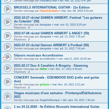
Dernier message par
christian37566
«
lun. nov. 28, 2022 4:47 pm
BRUSSELS INTERNATIONAL GUITAR - 11e Édition
Dernier message par
ClassicGuitare
«
mar. nov. 08, 2022 8:16 am
2022-10-27 récital DAMIEN ARIBERT, Festival "Les guitares
du Cotentin" (50)
Dernier message par
damguitar
«
mar. nov. 01, 2022 8:25 pm
Réponses :
3
2022-07-08 récital DAMIEN ARIBERT à ANGEY (50)
Dernier message par
damguitar
«
mer. juil. 13, 2022 7:35 pm
Réponses :
2
2022-07-23 récital Damien ARIBERT à Portbail (50)
Dernier message par
damguitar
«
mer. juil. 13, 2022 7:34 pm
Séjours musicaux Accordissimo
Dernier message par
accordissimo
«
ven. mai 21, 2021 10:43 am
2021-02-17 Duo A Cavalière A Brognia - Steaming
Dernier message par
didier
«
mer. févr. 17, 2021 6:40 pm
Réponses :
2
CONCERT Serenade - EDENWOOD DUO (cello and guitar
duo)
Dernier message par
globule
«
mar. févr. 16, 2021 2:21 pm
Réponses :
2
Stages musicaux d'une semaine - Printemps/Été/Automne
2021
Dernier message par
StageDeMusique
«
dim. janv. 03, 2021 7:40 pm
1 ou 24.12.2020 - 9e Édition Brussels International Guitar