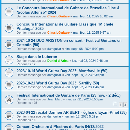
Dernier message par
ClassicGuitare
«
mar. févr. 11, 2025 10:10 am
Le Concours International de Guitare de Bruxelles "Ilse &
Nicolas Alfonso" 2024
Dernier message par
ClassicGuitare
«
mar. févr. 11, 2025 10:02 am
Concours International de Guitare Classique "Michele
Pittaluga" 2025
Dernier message par
ClassicGuitare
«
mar. févr. 11, 2025 9:57 am
2024-10-24 DUO ARISTON en concert - Festival Guitares en
Cotentin (50)
Dernier message par
damguitar
«
dim. sept. 08, 2024 5:02 pm
Stage dans le Luberon
Dernier message par
Daniel d'Arles
«
jeu. mai 02, 2024 2:46 pm
Réponses :
2
2023-10-14 World Guitar Day 2023: Montfarville (50)
Dernier message par
damguitar
«
ven. sept. 29, 2023 5:39 pm
2023-10-21 World Guitar Day 2023: Sartilly (50)
Dernier message par
damguitar
«
ven. sept. 22, 2023 1:46 pm
Festival International de Guitare de Paris (29 nov. - 2 déc.)
Dernier message par
Jean Marc
«
mer. juin 21, 2023 6:56 pm
Réponses :
25
1
2
2023-04-22 récital Damien ARIBERT - église d'Eyzin-Pinet (38)
Dernier message par
damguitar
«
lun. juin 12, 2023 5:02 pm
Réponses :
3
Concert Orchestre à Plectres de Paris 04/12/2022