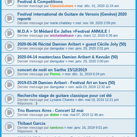
Festival & Competitions
Dernier message par
ClassicGuitare
«
mar. déc. 01, 2020 11:24 am
Festival international de Guitare de Versoix (Genève) 2020
reporté
Dernier message par
marie.chabbey
«
mer. nov. 04, 2020 2:09 pm
M.D.A > St Médard En Jalles >Festival ANNULE !
Dernier message par
micheldalleave
«
jeu. mars 12, 2020 6:39 am
2020-06-06 Récital Damien Aribert + guest Cécile Joly (50)
Dernier message par
damguitar
«
mer. janv. 29, 2020 2:01 pm
2020-04-14 masterclass Damien Aribert & Kevuân (50)
Dernier message par
damguitar
«
mer. janv. 29, 2020 2:00 pm
concert de noël en Sarthe 15/12/2019
Dernier message par
PierreL
«
mer. déc. 11, 2019 6:24 pm
2019-03-28 Damien Aribert - Festival Art en bars (50)
Dernier message par
damguitar
«
ven. août 23, 2019 12:32 am
Recherche stage de guitare classique pour cet été
Dernier message par
Lysiane Chantre
«
dim. mai 19, 2019 12:21 pm
Réponses :
3
Trio Buenos Aires - Concert 12 mai
Dernier message par
didier
«
mar. mai 07, 2019 11:46 am
Thibaut Garcia
Dernier message par
tambora
«
mer. janv. 16, 2019 9:01 pm
Réponses :
6