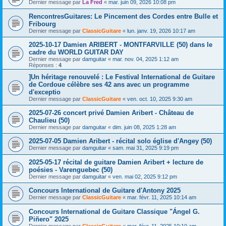
Dernier message par
La Fred
«
mar. juin 09, 2026 10:08 pm
RencontresGuitares: Le Pincement des Cordes entre Bulle et
Fribourg
Dernier message par
ClassicGuitare
«
lun. janv. 19, 2026 10:17 am
2025-10-17 Damien ARIBERT - MONTFARVILLE (50) dans le
cadre du WORLD GUITAR DAY
Dernier message par
damguitar
«
mar. nov. 04, 2025 1:12 am
Réponses :
4
]Un héritage renouvelé : Le Festival International de Guitare
de Cordoue célèbre ses 42 ans avec un programme
d'exceptio
Dernier message par
ClassicGuitare
«
ven. oct. 10, 2025 9:30 am
2025-07-26 concert privé Damien Aribert - Château de
Chaulieu (50)
Dernier message par
damguitar
«
dim. juin 08, 2025 1:28 am
2025-07-05 Damien Aribert - récital solo église d'Angey (50)
Dernier message par
damguitar
«
sam. mai 31, 2025 9:19 pm
2025-05-17 récital de guitare Damien Aribert + lecture de
poésies - Varenguebec (50)
Dernier message par
damguitar
«
ven. mai 02, 2025 9:12 pm
Concours International de Guitare d'Antony 2025
Dernier message par
ClassicGuitare
«
mar. févr. 11, 2025 10:14 am
Concours International de Guitare Classique "Ángel G.
Piñero" 2025