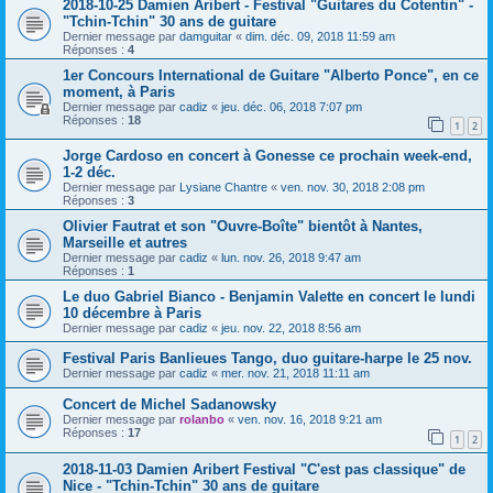
2018-10-25 Damien Aribert - Festival "Guitares du Cotentin" -
"Tchin-Tchin" 30 ans de guitare
Dernier message par
damguitar
«
dim. déc. 09, 2018 11:59 am
Réponses :
4
1er Concours International de Guitare "Alberto Ponce", en ce
moment, à Paris
Dernier message par
cadiz
«
jeu. déc. 06, 2018 7:07 pm
Réponses :
18
1
2
Jorge Cardoso en concert à Gonesse ce prochain week-end,
1-2 déc.
Dernier message par
Lysiane Chantre
«
ven. nov. 30, 2018 2:08 pm
Réponses :
3
Olivier Fautrat et son "Ouvre-Boîte" bientôt à Nantes,
Marseille et autres
Dernier message par
cadiz
«
lun. nov. 26, 2018 9:47 am
Réponses :
1
Le duo Gabriel Bianco - Benjamin Valette en concert le lundi
10 décembre à Paris
Dernier message par
cadiz
«
jeu. nov. 22, 2018 8:56 am
Festival Paris Banlieues Tango, duo guitare-harpe le 25 nov.
Dernier message par
cadiz
«
mer. nov. 21, 2018 11:11 am
Concert de Michel Sadanowsky
Dernier message par
rolanbo
«
ven. nov. 16, 2018 9:21 am
Réponses :
17
1
2
2018-11-03 Damien Aribert Festival "C'est pas classique" de
Nice - "Tchin-Tchin" 30 ans de guitare