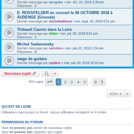
Dernier message par
damguitar
«
lun. oct. 15, 2018 3:39 pm
Réponses :
1
E. ROSSFELDER en concert le 06 OCTOBRE 2018 à
AUDENGE (Gironde)
Dernier message par
micheldalleave
«
lun. sept. 24, 2018 9:51 pm
Thibault Cauvin dans la Loire
Dernier message par
didier
«
lun. juil. 09, 2018 8:51 pm
Réponses :
1
Michel Sadanowsky
Dernier message par
zacolma
«
ven. juin 22, 2018 1:34 am
Réponses :
9
stage de guitare
Dernier message par
opaline
«
mer. juin 20, 2018 10:10 pm
Nouveau sujet
Page
1
sur
9
1
2
3
4
5
9
Suivante
450 sujets
…
Aller à
QUI EST EN LIGNE
Utilisateurs parcourant ce forum : Aucun utilisateur enregistré et 4 invités
PERMISSIONS DU FORUM
Vous
ne pouvez pas
poster de nouveaux sujets
Vous
ne pouvez pas
répondre aux sujets