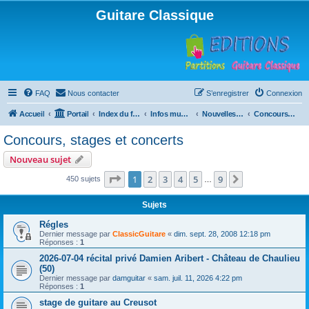
Guitare Classique
FAQ
Nous contacter
S’enregistrer
Connexion
Accueil
Portail
Index du forum
Infos musicales
Nouvelles de toutes sortes, concerts, partitions…
Concours, stages et concerts
Concours, stages et concerts
Nouveau sujet
Page
1
sur
9
1
2
3
4
5
9
Suivante
450 sujets
…
Sujets
Régles
Dernier message par
ClassicGuitare
«
dim. sept. 28, 2008 12:18 pm
Réponses :
1
2026-07-04 récital privé Damien Aribert - Château de Chaulieu
(50)
Dernier message par
damguitar
«
sam. juil. 11, 2026 4:22 pm
Réponses :
1
stage de guitare au Creusot