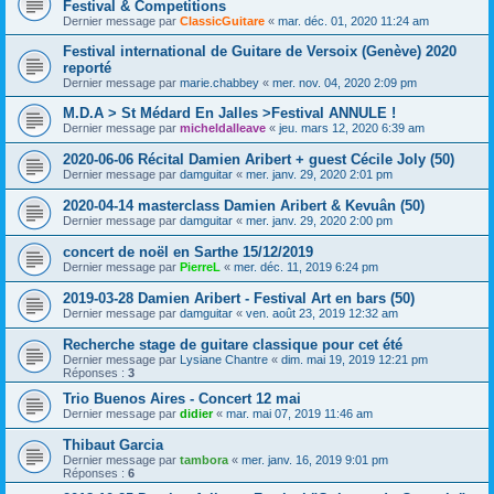
Festival & Competitions
Dernier message par
ClassicGuitare
«
mar. déc. 01, 2020 11:24 am
Festival international de Guitare de Versoix (Genève) 2020
reporté
Dernier message par
marie.chabbey
«
mer. nov. 04, 2020 2:09 pm
M.D.A > St Médard En Jalles >Festival ANNULE !
Dernier message par
micheldalleave
«
jeu. mars 12, 2020 6:39 am
2020-06-06 Récital Damien Aribert + guest Cécile Joly (50)
Dernier message par
damguitar
«
mer. janv. 29, 2020 2:01 pm
2020-04-14 masterclass Damien Aribert & Kevuân (50)
Dernier message par
damguitar
«
mer. janv. 29, 2020 2:00 pm
concert de noël en Sarthe 15/12/2019
Dernier message par
PierreL
«
mer. déc. 11, 2019 6:24 pm
2019-03-28 Damien Aribert - Festival Art en bars (50)
Dernier message par
damguitar
«
ven. août 23, 2019 12:32 am
Recherche stage de guitare classique pour cet été
Dernier message par
Lysiane Chantre
«
dim. mai 19, 2019 12:21 pm
Réponses :
3
Trio Buenos Aires - Concert 12 mai
Dernier message par
didier
«
mar. mai 07, 2019 11:46 am
Thibaut Garcia
Dernier message par
tambora
«
mer. janv. 16, 2019 9:01 pm
Réponses :
6