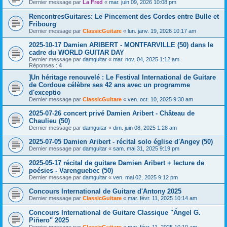
Dernier message par
La Fred
«
mar. juin 09, 2026 10:08 pm
RencontresGuitares: Le Pincement des Cordes entre Bulle et
Fribourg
Dernier message par
ClassicGuitare
«
lun. janv. 19, 2026 10:17 am
2025-10-17 Damien ARIBERT - MONTFARVILLE (50) dans le
cadre du WORLD GUITAR DAY
Dernier message par
damguitar
«
mar. nov. 04, 2025 1:12 am
Réponses :
4
]Un héritage renouvelé : Le Festival International de Guitare
de Cordoue célèbre ses 42 ans avec un programme
d'exceptio
Dernier message par
ClassicGuitare
«
ven. oct. 10, 2025 9:30 am
2025-07-26 concert privé Damien Aribert - Château de
Chaulieu (50)
Dernier message par
damguitar
«
dim. juin 08, 2025 1:28 am
2025-07-05 Damien Aribert - récital solo église d'Angey (50)
Dernier message par
damguitar
«
sam. mai 31, 2025 9:19 pm
2025-05-17 récital de guitare Damien Aribert + lecture de
poésies - Varenguebec (50)
Dernier message par
damguitar
«
ven. mai 02, 2025 9:12 pm
Concours International de Guitare d'Antony 2025
Dernier message par
ClassicGuitare
«
mar. févr. 11, 2025 10:14 am
Concours International de Guitare Classique "Ángel G.
Piñero" 2025