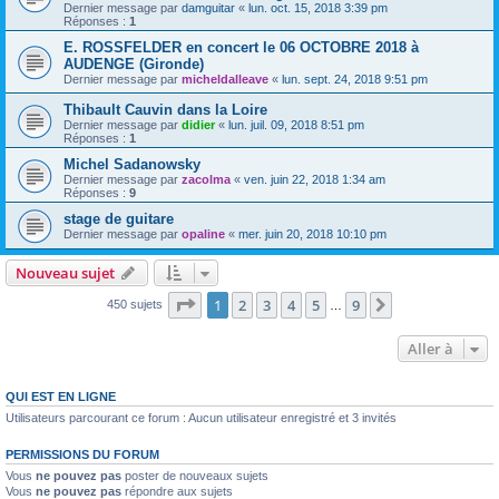
Dernier message par
damguitar
«
lun. oct. 15, 2018 3:39 pm
Réponses :
1
E. ROSSFELDER en concert le 06 OCTOBRE 2018 à
AUDENGE (Gironde)
Dernier message par
micheldalleave
«
lun. sept. 24, 2018 9:51 pm
Thibault Cauvin dans la Loire
Dernier message par
didier
«
lun. juil. 09, 2018 8:51 pm
Réponses :
1
Michel Sadanowsky
Dernier message par
zacolma
«
ven. juin 22, 2018 1:34 am
Réponses :
9
stage de guitare
Dernier message par
opaline
«
mer. juin 20, 2018 10:10 pm
Nouveau sujet
Page
1
sur
9
1
2
3
4
5
9
Suivante
450 sujets
…
Aller à
QUI EST EN LIGNE
Utilisateurs parcourant ce forum : Aucun utilisateur enregistré et 3 invités
PERMISSIONS DU FORUM
Vous
ne pouvez pas
poster de nouveaux sujets
Vous
ne pouvez pas
répondre aux sujets