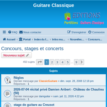
Guitare Classique
FAQ
Nous contacter
S’enregistrer
Connexion
Accueil
Portail
Index du forum
Infos musicales
Nouvelles de toutes sortes, concerts, partitions…
Concours, stages et concerts
Concours, stages et concerts
Nouveau sujet
Page
1
sur
9
1
2
3
4
5
9
Suivante
450 sujets
…
Sujets
Régles
Dernier message par
ClassicGuitare
«
dim. sept. 28, 2008 12:18 pm
Réponses :
1
2026-07-04 récital privé Damien Aribert - Château de Chaulieu
(50)
Dernier message par
damguitar
«
sam. juil. 11, 2026 4:22 pm
Réponses :
1
stage de guitare au Creusot