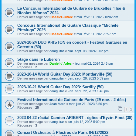
Dernier message par
ClassicGuitare
«
mar. févr. 11, 2025 10:10 am
Le Concours International de Guitare de Bruxelles "Ilse &
Nicolas Alfonso" 2024
Dernier message par
ClassicGuitare
«
mar. févr. 11, 2025 10:02 am
Concours International de Guitare Classique "Michele
Pittaluga" 2025
Dernier message par
ClassicGuitare
«
mar. févr. 11, 2025 9:57 am
2024-10-24 DUO ARISTON en concert - Festival Guitares en
Cotentin (50)
Dernier message par
damguitar
«
dim. sept. 08, 2024 5:02 pm
Stage dans le Luberon
Dernier message par
Daniel d'Arles
«
jeu. mai 02, 2024 2:46 pm
Réponses :
2
2023-10-14 World Guitar Day 2023: Montfarville (50)
Dernier message par
damguitar
«
ven. sept. 29, 2023 5:39 pm
2023-10-21 World Guitar Day 2023: Sartilly (50)
Dernier message par
damguitar
«
ven. sept. 22, 2023 1:46 pm
Festival International de Guitare de Paris (29 nov. - 2 déc.)
Dernier message par
Jean Marc
«
mer. juin 21, 2023 6:56 pm
Réponses :
25
1
2
2023-04-22 récital Damien ARIBERT - église d'Eyzin-Pinet (38)
Dernier message par
damguitar
«
lun. juin 12, 2023 5:02 pm
Réponses :
3
Concert Orchestre à Plectres de Paris 04/12/2022