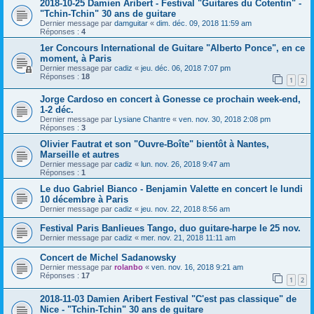
2018-10-25 Damien Aribert - Festival "Guitares du Cotentin" -
"Tchin-Tchin" 30 ans de guitare
Dernier message par
damguitar
«
dim. déc. 09, 2018 11:59 am
Réponses :
4
1er Concours International de Guitare "Alberto Ponce", en ce
moment, à Paris
Dernier message par
cadiz
«
jeu. déc. 06, 2018 7:07 pm
Réponses :
18
1
2
Jorge Cardoso en concert à Gonesse ce prochain week-end,
1-2 déc.
Dernier message par
Lysiane Chantre
«
ven. nov. 30, 2018 2:08 pm
Réponses :
3
Olivier Fautrat et son "Ouvre-Boîte" bientôt à Nantes,
Marseille et autres
Dernier message par
cadiz
«
lun. nov. 26, 2018 9:47 am
Réponses :
1
Le duo Gabriel Bianco - Benjamin Valette en concert le lundi
10 décembre à Paris
Dernier message par
cadiz
«
jeu. nov. 22, 2018 8:56 am
Festival Paris Banlieues Tango, duo guitare-harpe le 25 nov.
Dernier message par
cadiz
«
mer. nov. 21, 2018 11:11 am
Concert de Michel Sadanowsky
Dernier message par
rolanbo
«
ven. nov. 16, 2018 9:21 am
Réponses :
17
1
2
2018-11-03 Damien Aribert Festival "C'est pas classique" de
Nice - "Tchin-Tchin" 30 ans de guitare