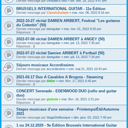
Dernier message par
christian37566
«
lun. nov. 28, 2022 4:47 pm
BRUSSELS INTERNATIONAL GUITAR - 11e Édition
Dernier message par
ClassicGuitare
«
mar. nov. 08, 2022 8:16 am
2022-10-27 récital DAMIEN ARIBERT, Festival "Les guitares
du Cotentin" (50)
Dernier message par
damguitar
«
mar. nov. 01, 2022 8:25 pm
Réponses :
3
2022-07-08 récital DAMIEN ARIBERT à ANGEY (50)
Dernier message par
damguitar
«
mer. juil. 13, 2022 7:35 pm
Réponses :
2
2022-07-23 récital Damien ARIBERT à Portbail (50)
Dernier message par
damguitar
«
mer. juil. 13, 2022 7:34 pm
Séjours musicaux Accordissimo
Dernier message par
accordissimo
«
ven. mai 21, 2021 10:43 am
2021-02-17 Duo A Cavalière A Brognia - Steaming
Dernier message par
didier
«
mer. févr. 17, 2021 6:40 pm
Réponses :
2
CONCERT Serenade - EDENWOOD DUO (cello and guitar
duo)
Dernier message par
globule
«
mar. févr. 16, 2021 2:21 pm
Réponses :
2
Stages musicaux d'une semaine - Printemps/Été/Automne
2021
Dernier message par
StageDeMusique
«
dim. janv. 03, 2021 7:40 pm
1 ou 24.12.2020 - 9e Édition Brussels International Guitar