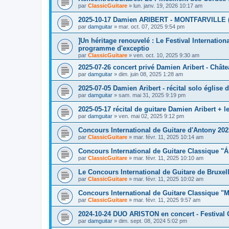
par
ClassicGuitare
»
lun. janv. 19, 2026 10:17 am
2025-10-17 Damien ARIBERT - MONTFARVILLE 
par
damguitar
»
mar. oct. 07, 2025 9:54 pm
]Un héritage renouvelé : Le Festival Internatio
programme d'exceptio
par
ClassicGuitare
»
ven. oct. 10, 2025 9:30 am
2025-07-26 concert privé Damien Aribert - Châte
par
damguitar
»
dim. juin 08, 2025 1:28 am
2025-07-05 Damien Aribert - récital solo église 
par
damguitar
»
sam. mai 31, 2025 9:19 pm
2025-05-17 récital de guitare Damien Aribert + l
par
damguitar
»
ven. mai 02, 2025 9:12 pm
Concours International de Guitare d'Antony 202
par
ClassicGuitare
»
mar. févr. 11, 2025 10:14 am
Concours International de Guitare Classique "Á
par
ClassicGuitare
»
mar. févr. 11, 2025 10:10 am
Le Concours International de Guitare de Bruxell
par
ClassicGuitare
»
mar. févr. 11, 2025 10:02 am
Concours International de Guitare Classique "M
par
ClassicGuitare
»
mar. févr. 11, 2025 9:57 am
2024-10-24 DUO ARISTON en concert - Festival G
par
damguitar
»
dim. sept. 08, 2024 5:02 pm