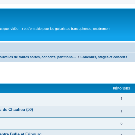
sique, vidéo…) et d'entraide pour les guitaristes francophones, entièrement
ouvelles de toutes sortes, concerts, partitions…
Concours, stages et concerts
RÉPONSES
R
1
é
u de Chaulieu (50)
R
1
p
é
o
R
0
p
n
é
ntre Bulle et Fribourg
o