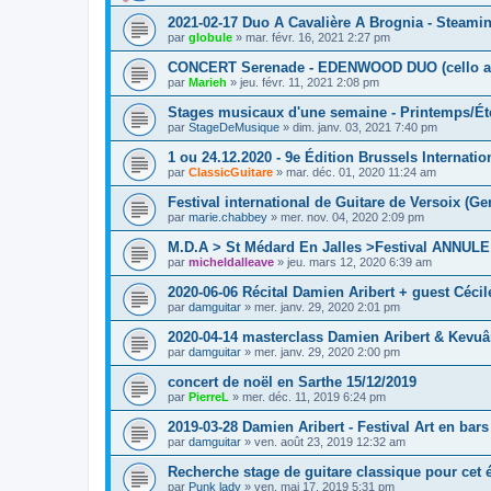
2021-02-17 Duo A Cavalière A Brognia - Steami
par
globule
»
mar. févr. 16, 2021 2:27 pm
CONCERT Serenade - EDENWOOD DUO (cello an
par
Marieh
»
jeu. févr. 11, 2021 2:08 pm
Stages musicaux d'une semaine - Printemps/É
par
StageDeMusique
»
dim. janv. 03, 2021 7:40 pm
1 ou 24.12.2020 - 9e Édition Brussels Internati
par
ClassicGuitare
»
mar. déc. 01, 2020 11:24 am
Festival international de Guitare de Versoix (Ge
par
marie.chabbey
»
mer. nov. 04, 2020 2:09 pm
M.D.A > St Médard En Jalles >Festival ANNULE
par
micheldalleave
»
jeu. mars 12, 2020 6:39 am
2020-06-06 Récital Damien Aribert + guest Cécile
par
damguitar
»
mer. janv. 29, 2020 2:01 pm
2020-04-14 masterclass Damien Aribert & Kevuâ
par
damguitar
»
mer. janv. 29, 2020 2:00 pm
concert de noël en Sarthe 15/12/2019
par
PierreL
»
mer. déc. 11, 2019 6:24 pm
2019-03-28 Damien Aribert - Festival Art en bars 
par
damguitar
»
ven. août 23, 2019 12:32 am
Recherche stage de guitare classique pour cet 
par
Punk lady
»
ven. mai 17, 2019 5:31 pm