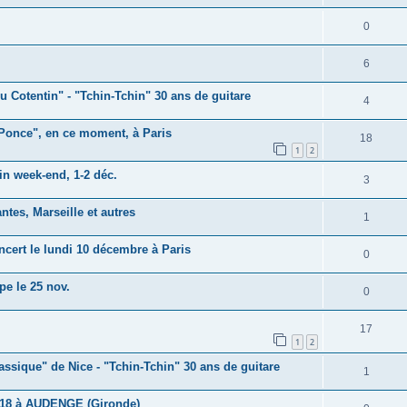
s
n
é
e
o
R
0
s
p
s
n
é
e
o
R
6
s
p
s
n
é
e
u Cotentin" - "Tchin-Tchin" 30 ans de guitare
o
R
4
s
p
s
n
é
e
 Ponce", en ce moment, à Paris
o
R
18
s
p
1
2
s
n
é
e
o
n week-end, 1-2 déc.
R
3
s
p
s
n
é
e
o
ntes, Marseille et autres
R
1
s
p
s
n
é
e
ncert le lundi 10 décembre à Paris
o
R
0
s
p
s
n
é
e
pe le 25 nov.
o
R
0
s
p
s
n
é
e
o
R
17
s
p
1
2
s
n
é
e
o
lassique" de Nice - "Tchin-Tchin" 30 ans de guitare
R
1
s
p
s
n
é
e
o
18 à AUDENGE (Gironde)