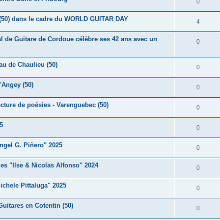
R
0
s
p
n
é
e
(50) dans le cadre du WORLD GUITAR DAY
o
R
4
s
p
s
n
é
e
nal de Guitare de Cordoue célèbre ses 42 ans avec un
o
R
0
s
p
s
n
é
e
o
au de Chaulieu (50)
s
p
R
0
s
n
e
o
é
d'Angey (50)
s
R
0
s
n
p
e
é
ecture de poésies - Varenguebec (50)
s
o
R
0
s
p
e
n
é
5
o
R
0
s
s
p
n
é
e
ngel G. Piñero" 2025
o
R
0
s
p
s
n
é
e
es "Ilse & Nicolas Alfonso" 2024
o
R
0
s
p
s
n
é
e
ichele Pittaluga" 2025
o
R
0
s
p
s
n
é
e
uitares en Cotentin (50)
o
R
0
s
p
s
n