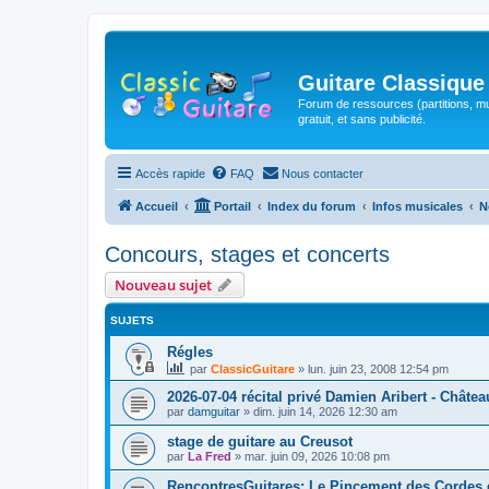
Guitare Classique
Forum de ressources (partitions, mu
gratuit, et sans publicité.
Accès rapide
FAQ
Nous contacter
Accueil
Portail
Index du forum
Infos musicales
N
Concours, stages et concerts
Nouveau sujet
SUJETS
Régles
par
ClassicGuitare
»
lun. juin 23, 2008 12:54 pm
2026-07-04 récital privé Damien Aribert - Châtea
par
damguitar
»
dim. juin 14, 2026 12:30 am
stage de guitare au Creusot
par
La Fred
»
mar. juin 09, 2026 10:08 pm
RencontresGuitares: Le Pincement des Cordes e