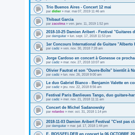
Trio Buenos Aires - Concert 12 mai
par
didier
»
mar. mai 07, 2019 11:46 am
Thibaut Garcia
par
zacolma
»
ven. janv. 11, 2019 1:52 pm
2018-10-25 Damien Aribert - Festival "Guitares d
par
damguitar
»
lun. sept. 17, 2018 11:53 pm
1er Concours International de Guitare "Alberto
par
cadiz
»
ven. nov. 30, 2018 7:28 am
Jorge Cardoso en concert à Gonesse ce prochai
par
cadiz
»
mar. nov. 27, 2018 10:07 am
Olivier Fautrat et son "Ouvre-Boîte" bientôt à Na
par
cadiz
»
lun. nov. 26, 2018 9:00 am
Le duo Gabriel Bianco - Benjamin Valette en co
par
cadiz
»
jeu. nov. 22, 2018 8:56 am
Festival Paris Banlieues Tango, duo guitare-har
par
cadiz
»
mer. nov. 21, 2018 11:11 am
Concert de Michel Sadanowsky
par
rolanbo
»
mer. oct. 31, 2018 1:14 pm
2018-11-03 Damien Aribert Festival "C'est pas c
par
damguitar
»
mar. juil. 17, 2018 1:44 pm
E. ROSSFELDER en concert le 06 OCTOBRE 20