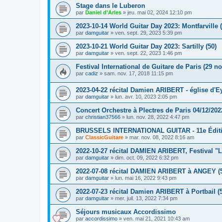
Stage dans le Luberon
par
Daniel d'Arles
»
jeu. mai 02, 2024 12:10 pm
2023-10-14 World Guitar Day 2023: Montfarville (
par
damguitar
»
ven. sept. 29, 2023 5:39 pm
2023-10-21 World Guitar Day 2023: Sartilly (50)
par
damguitar
»
ven. sept. 22, 2023 1:46 pm
Festival International de Guitare de Paris (29 nov
par
cadiz
»
sam. nov. 17, 2018 11:15 pm
2023-04-22 récital Damien ARIBERT - église d'Ey
par
damguitar
»
lun. avr. 10, 2023 2:05 pm
Concert Orchestre à Plectres de Paris 04/12/202
par
christian37566
»
lun. nov. 28, 2022 4:47 pm
BRUSSELS INTERNATIONAL GUITAR - 11e Édit
par
ClassicGuitare
»
mar. nov. 08, 2022 8:16 am
2022-10-27 récital DAMIEN ARIBERT, Festival "L
par
damguitar
»
dim. oct. 09, 2022 6:32 pm
2022-07-08 récital DAMIEN ARIBERT à ANGEY (
par
damguitar
»
lun. mai 16, 2022 9:43 pm
2022-07-23 récital Damien ARIBERT à Portbail (
par
damguitar
»
mer. juil. 13, 2022 7:34 pm
Séjours musicaux Accordissimo
par
accordissimo
»
ven. mai 21, 2021 10:43 am