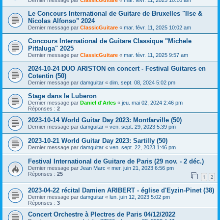
Dernier message par
ClassicGuitare
«
mar. févr. 11, 2025 10:10 am
Le Concours International de Guitare de Bruxelles "Ilse &
Nicolas Alfonso" 2024
Dernier message par
ClassicGuitare
«
mar. févr. 11, 2025 10:02 am
Concours International de Guitare Classique "Michele
Pittaluga" 2025
Dernier message par
ClassicGuitare
«
mar. févr. 11, 2025 9:57 am
2024-10-24 DUO ARISTON en concert - Festival Guitares en
Cotentin (50)
Dernier message par
damguitar
«
dim. sept. 08, 2024 5:02 pm
Stage dans le Luberon
Dernier message par
Daniel d'Arles
«
jeu. mai 02, 2024 2:46 pm
Réponses :
2
2023-10-14 World Guitar Day 2023: Montfarville (50)
Dernier message par
damguitar
«
ven. sept. 29, 2023 5:39 pm
2023-10-21 World Guitar Day 2023: Sartilly (50)
Dernier message par
damguitar
«
ven. sept. 22, 2023 1:46 pm
Festival International de Guitare de Paris (29 nov. - 2 déc.)
Dernier message par
Jean Marc
«
mer. juin 21, 2023 6:56 pm
Réponses :
25
1
2
2023-04-22 récital Damien ARIBERT - église d'Eyzin-Pinet (38)
Dernier message par
damguitar
«
lun. juin 12, 2023 5:02 pm
Réponses :
3
Concert Orchestre à Plectres de Paris 04/12/2022