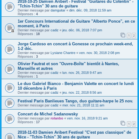
2018-10-25 Damien Aribert - Festival "Guitares du Cotentin" -
"Tchin-Tchin" 30 ans de guitare
Dernier message par
damguitar
«
dim. déc. 09, 2018 11:59 am
Réponses :
4
1er Concours International de Guitare "Alberto Ponce", en ce
moment, à Paris
Dernier message par
cadiz
«
jeu. déc. 06, 2018 7:07 pm
Réponses :
18
1
2
Jorge Cardoso en concert à Gonesse ce prochain week-end,
1-2 déc.
Dernier message par
Lysiane Chantre
«
ven. nov. 30, 2018 2:08 pm
Réponses :
3
Olivier Fautrat et son "Ouvre-Boîte" bientôt à Nantes,
Marseille et autres
Dernier message par
cadiz
«
lun. nov. 26, 2018 9:47 am
Réponses :
1
Le duo Gabriel Bianco - Benjamin Valette en concert le lundi
10 décembre à Paris
Dernier message par
cadiz
«
jeu. nov. 22, 2018 8:56 am
Festival Paris Banlieues Tango, duo guitare-harpe le 25 nov.
Dernier message par
cadiz
«
mer. nov. 21, 2018 11:11 am
Concert de Michel Sadanowsky
Dernier message par
rolanbo
«
ven. nov. 16, 2018 9:21 am
Réponses :
17
1
2
2018-11-03 Damien Aribert Festival "C'est pas classique" de
Nice - "Tchin-Tchin" 30 ans de guitare