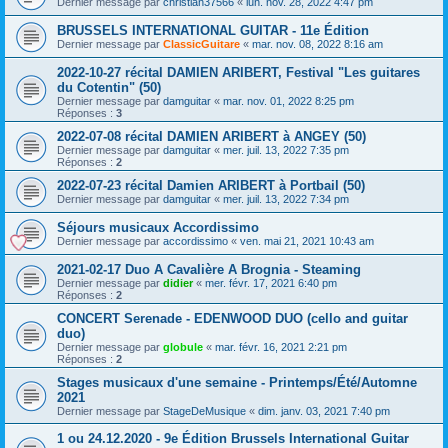
Dernier message par
christian37566
«
lun. nov. 28, 2022 4:47 pm
BRUSSELS INTERNATIONAL GUITAR - 11e Édition
Dernier message par
ClassicGuitare
«
mar. nov. 08, 2022 8:16 am
2022-10-27 récital DAMIEN ARIBERT, Festival "Les guitares
du Cotentin" (50)
Dernier message par
damguitar
«
mar. nov. 01, 2022 8:25 pm
Réponses :
3
2022-07-08 récital DAMIEN ARIBERT à ANGEY (50)
Dernier message par
damguitar
«
mer. juil. 13, 2022 7:35 pm
Réponses :
2
2022-07-23 récital Damien ARIBERT à Portbail (50)
Dernier message par
damguitar
«
mer. juil. 13, 2022 7:34 pm
Séjours musicaux Accordissimo
Dernier message par
accordissimo
«
ven. mai 21, 2021 10:43 am
2021-02-17 Duo A Cavalière A Brognia - Steaming
Dernier message par
didier
«
mer. févr. 17, 2021 6:40 pm
Réponses :
2
CONCERT Serenade - EDENWOOD DUO (cello and guitar
duo)
Dernier message par
globule
«
mar. févr. 16, 2021 2:21 pm
Réponses :
2
Stages musicaux d'une semaine - Printemps/Été/Automne
2021
Dernier message par
StageDeMusique
«
dim. janv. 03, 2021 7:40 pm
1 ou 24.12.2020 - 9e Édition Brussels International Guitar