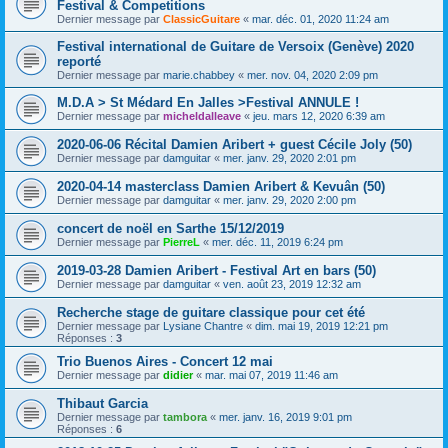
Festival & Competitions
Dernier message par
ClassicGuitare
«
mar. déc. 01, 2020 11:24 am
Festival international de Guitare de Versoix (Genève) 2020
reporté
Dernier message par
marie.chabbey
«
mer. nov. 04, 2020 2:09 pm
M.D.A > St Médard En Jalles >Festival ANNULE !
Dernier message par
micheldalleave
«
jeu. mars 12, 2020 6:39 am
2020-06-06 Récital Damien Aribert + guest Cécile Joly (50)
Dernier message par
damguitar
«
mer. janv. 29, 2020 2:01 pm
2020-04-14 masterclass Damien Aribert & Kevuân (50)
Dernier message par
damguitar
«
mer. janv. 29, 2020 2:00 pm
concert de noël en Sarthe 15/12/2019
Dernier message par
PierreL
«
mer. déc. 11, 2019 6:24 pm
2019-03-28 Damien Aribert - Festival Art en bars (50)
Dernier message par
damguitar
«
ven. août 23, 2019 12:32 am
Recherche stage de guitare classique pour cet été
Dernier message par
Lysiane Chantre
«
dim. mai 19, 2019 12:21 pm
Réponses :
3
Trio Buenos Aires - Concert 12 mai
Dernier message par
didier
«
mar. mai 07, 2019 11:46 am
Thibaut Garcia
Dernier message par
tambora
«
mer. janv. 16, 2019 9:01 pm
Réponses :
6