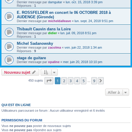
Dernier message par
damguitar
«
lun. oct. 15, 2018 3:39 pm
Réponses :
1
E. ROSSFELDER en concert le 06 OCTOBRE 2018 à
AUDENGE (Gironde)
Dernier message par
micheldalleave
«
lun. sept. 24, 2018 9:51 pm
Thibault Cauvin dans la Loire
Dernier message par
didier
«
lun. juil. 09, 2018 8:51 pm
Réponses :
1
Michel Sadanowsky
Dernier message par
zacolma
«
ven. juin 22, 2018 1:34 am
Réponses :
9
stage de guitare
Dernier message par
opaline
«
mer. juin 20, 2018 10:10 pm
Nouveau sujet
Page
1
sur
9
1
2
3
4
5
9
Suivante
450 sujets
…
Aller à
QUI EST EN LIGNE
Utilisateurs parcourant ce forum : Aucun utilisateur enregistré et 6 invités
PERMISSIONS DU FORUM
Vous
ne pouvez pas
poster de nouveaux sujets
Vous
ne pouvez pas
répondre aux sujets