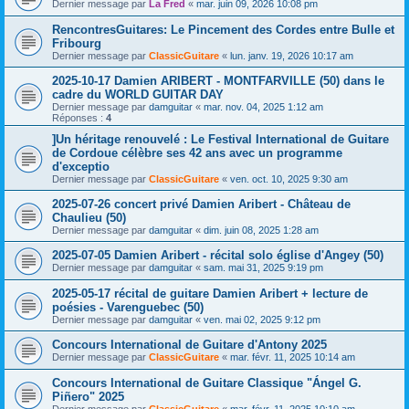
Dernier message par
La Fred
«
mar. juin 09, 2026 10:08 pm
RencontresGuitares: Le Pincement des Cordes entre Bulle et
Fribourg
Dernier message par
ClassicGuitare
«
lun. janv. 19, 2026 10:17 am
2025-10-17 Damien ARIBERT - MONTFARVILLE (50) dans le
cadre du WORLD GUITAR DAY
Dernier message par
damguitar
«
mar. nov. 04, 2025 1:12 am
Réponses :
4
]Un héritage renouvelé : Le Festival International de Guitare
de Cordoue célèbre ses 42 ans avec un programme
d'exceptio
Dernier message par
ClassicGuitare
«
ven. oct. 10, 2025 9:30 am
2025-07-26 concert privé Damien Aribert - Château de
Chaulieu (50)
Dernier message par
damguitar
«
dim. juin 08, 2025 1:28 am
2025-07-05 Damien Aribert - récital solo église d'Angey (50)
Dernier message par
damguitar
«
sam. mai 31, 2025 9:19 pm
2025-05-17 récital de guitare Damien Aribert + lecture de
poésies - Varenguebec (50)
Dernier message par
damguitar
«
ven. mai 02, 2025 9:12 pm
Concours International de Guitare d'Antony 2025
Dernier message par
ClassicGuitare
«
mar. févr. 11, 2025 10:14 am
Concours International de Guitare Classique "Ángel G.
Piñero" 2025