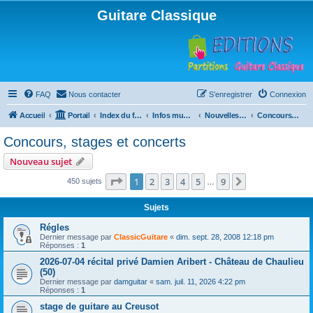
Guitare Classique
FAQ
Nous contacter
S’enregistrer
Connexion
Accueil
Portail
Index du forum
Infos musicales
Nouvelles de toutes sortes, concerts, partitions…
Concours, stages et concerts
Concours, stages et concerts
Nouveau sujet
Page
1
sur
9
1
2
3
4
5
9
Suivante
450 sujets
…
Sujets
Régles
Dernier message par
ClassicGuitare
«
dim. sept. 28, 2008 12:18 pm
Réponses :
1
2026-07-04 récital privé Damien Aribert - Château de Chaulieu
(50)
Dernier message par
damguitar
«
sam. juil. 11, 2026 4:22 pm
Réponses :
1
stage de guitare au Creusot