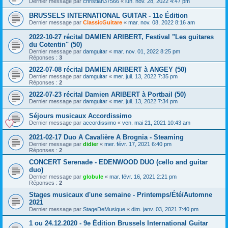
Dernier message par
christian37566
«
lun. nov. 28, 2022 4:47 pm
BRUSSELS INTERNATIONAL GUITAR - 11e Édition
Dernier message par
ClassicGuitare
«
mar. nov. 08, 2022 8:16 am
2022-10-27 récital DAMIEN ARIBERT, Festival "Les guitares
du Cotentin" (50)
Dernier message par
damguitar
«
mar. nov. 01, 2022 8:25 pm
Réponses :
3
2022-07-08 récital DAMIEN ARIBERT à ANGEY (50)
Dernier message par
damguitar
«
mer. juil. 13, 2022 7:35 pm
Réponses :
2
2022-07-23 récital Damien ARIBERT à Portbail (50)
Dernier message par
damguitar
«
mer. juil. 13, 2022 7:34 pm
Séjours musicaux Accordissimo
Dernier message par
accordissimo
«
ven. mai 21, 2021 10:43 am
2021-02-17 Duo A Cavalière A Brognia - Steaming
Dernier message par
didier
«
mer. févr. 17, 2021 6:40 pm
Réponses :
2
CONCERT Serenade - EDENWOOD DUO (cello and guitar
duo)
Dernier message par
globule
«
mar. févr. 16, 2021 2:21 pm
Réponses :
2
Stages musicaux d'une semaine - Printemps/Été/Automne
2021
Dernier message par
StageDeMusique
«
dim. janv. 03, 2021 7:40 pm
1 ou 24.12.2020 - 9e Édition Brussels International Guitar