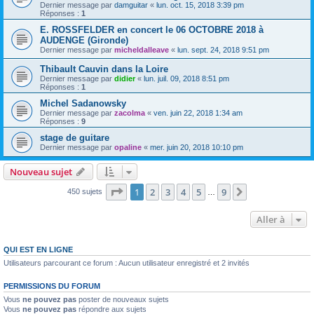
Dernier message par
damguitar
«
lun. oct. 15, 2018 3:39 pm
Réponses :
1
E. ROSSFELDER en concert le 06 OCTOBRE 2018 à
AUDENGE (Gironde)
Dernier message par
micheldalleave
«
lun. sept. 24, 2018 9:51 pm
Thibault Cauvin dans la Loire
Dernier message par
didier
«
lun. juil. 09, 2018 8:51 pm
Réponses :
1
Michel Sadanowsky
Dernier message par
zacolma
«
ven. juin 22, 2018 1:34 am
Réponses :
9
stage de guitare
Dernier message par
opaline
«
mer. juin 20, 2018 10:10 pm
Nouveau sujet
Page
1
sur
9
1
2
3
4
5
9
Suivante
450 sujets
…
Aller à
QUI EST EN LIGNE
Utilisateurs parcourant ce forum : Aucun utilisateur enregistré et 2 invités
PERMISSIONS DU FORUM
Vous
ne pouvez pas
poster de nouveaux sujets
Vous
ne pouvez pas
répondre aux sujets