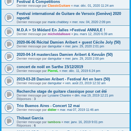
Festival & Competitions
Dernier message par
ClassicGuitare
«
mar. déc. 01, 2020 11:24 am
Festival international de Guitare de Versoix (Genève) 2020
reporté
Dernier message par
marie.chabbey
«
mer. nov. 04, 2020 2:09 pm
M.D.A > St Médard En Jalles >Festival ANNULE !
Dernier message par
micheldalleave
«
jeu. mars 12, 2020 6:39 am
2020-06-06 Récital Damien Aribert + guest Cécile Joly (50)
Dernier message par
damguitar
«
mer. janv. 29, 2020 2:01 pm
2020-04-14 masterclass Damien Aribert & Kevuân (50)
Dernier message par
damguitar
«
mer. janv. 29, 2020 2:00 pm
concert de noël en Sarthe 15/12/2019
Dernier message par
PierreL
«
mer. déc. 11, 2019 6:24 pm
2019-03-28 Damien Aribert - Festival Art en bars (50)
Dernier message par
damguitar
«
ven. août 23, 2019 12:32 am
Recherche stage de guitare classique pour cet été
Dernier message par
Lysiane Chantre
«
dim. mai 19, 2019 12:21 pm
Réponses :
3
Trio Buenos Aires - Concert 12 mai
Dernier message par
didier
«
mar. mai 07, 2019 11:46 am
Thibaut Garcia
Dernier message par
tambora
«
mer. janv. 16, 2019 9:01 pm
Réponses :
6