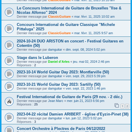
Dernier message par
ClassicGuitare
«
mar. févr. 11, 2025 10:10 am
Le Concours International de Guitare de Bruxelles "Ilse &
Nicolas Alfonso" 2024
Dernier message par
ClassicGuitare
«
mar. févr. 11, 2025 10:02 am
Concours International de Guitare Classique "Michele
Pittaluga" 2025
Dernier message par
ClassicGuitare
«
mar. févr. 11, 2025 9:57 am
2024-10-24 DUO ARISTON en concert - Festival Guitares en
Cotentin (50)
Dernier message par
damguitar
«
dim. sept. 08, 2024 5:02 pm
Stage dans le Luberon
Dernier message par
Daniel d'Arles
«
jeu. mai 02, 2024 2:46 pm
Réponses :
2
2023-10-14 World Guitar Day 2023: Montfarville (50)
Dernier message par
damguitar
«
ven. sept. 29, 2023 5:39 pm
2023-10-21 World Guitar Day 2023: Sartilly (50)
Dernier message par
damguitar
«
ven. sept. 22, 2023 1:46 pm
Festival International de Guitare de Paris (29 nov. - 2 déc.)
Dernier message par
Jean Marc
«
mer. juin 21, 2023 6:56 pm
Réponses :
25
1
2
2023-04-22 récital Damien ARIBERT - église d'Eyzin-Pinet (38)
Dernier message par
damguitar
«
lun. juin 12, 2023 5:02 pm
Réponses :
3
Concert Orchestre à Plectres de Paris 04/12/2022