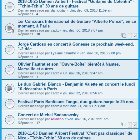
2018-10-25 Damien Aribert - Festival "Guitares du Cotentin" -
"Tchin-Tchin" 30 ans de guitare
Dernier message par
damguitar
«
dim. déc. 09, 2018 11:59 am
Réponses :
4
1er Concours International de Guitare "Alberto Ponce", en ce
moment, à Paris
Dernier message par
cadiz
«
jeu. déc. 06, 2018 7:07 pm
Réponses :
18
1
2
Jorge Cardoso en concert à Gonesse ce prochain week-end,
1-2 déc.
Dernier message par
Lysiane Chantre
«
ven. nov. 30, 2018 2:08 pm
Réponses :
3
Olivier Fautrat et son "Ouvre-Boîte" bientôt à Nantes,
Marseille et autres
Dernier message par
cadiz
«
lun. nov. 26, 2018 9:47 am
Réponses :
1
Le duo Gabriel Bianco - Benjamin Valette en concert le lundi
10 décembre à Paris
Dernier message par
cadiz
«
jeu. nov. 22, 2018 8:56 am
Festival Paris Banlieues Tango, duo guitare-harpe le 25 nov.
Dernier message par
cadiz
«
mer. nov. 21, 2018 11:11 am
Concert de Michel Sadanowsky
Dernier message par
rolanbo
«
ven. nov. 16, 2018 9:21 am
Réponses :
17
1
2
2018-11-03 Damien Aribert Festival "C'est pas classique" de
Nice - "Tchin-Tchin" 30 ans de guitare