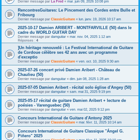
Dernier message par
La Fred
«
mar. juin 09, 2026 10:08 pm
RencontresGuitares: Le Pincement des Cordes entre Bulle et
Fribourg
Dernier message par
ClassicGuitare
«
lun. janv. 19, 2026 10:17 am
2025-10-17 Damien ARIBERT - MONTFARVILLE (50) dans le
cadre du WORLD GUITAR DAY
Dernier message par
damguitar
«
mar. nov. 04, 2025 1:12 am
Réponses :
4
]Un héritage renouvelé : Le Festival International de Guitare
de Cordoue célèbre ses 42 ans avec un programme
d'exceptio
Dernier message par
ClassicGuitare
«
ven. oct. 10, 2025 9:30 am
2025-07-26 concert privé Damien Aribert - Château de
Chaulieu (50)
Dernier message par
damguitar
«
dim. juin 08, 2025 1:28 am
2025-07-05 Damien Aribert - récital solo église d'Angey (50)
Dernier message par
damguitar
«
sam. mai 31, 2025 9:19 pm
2025-05-17 récital de guitare Damien Aribert + lecture de
poésies - Varenguebec (50)
Dernier message par
damguitar
«
ven. mai 02, 2025 9:12 pm
Concours International de Guitare d'Antony 2025
Dernier message par
ClassicGuitare
«
mar. févr. 11, 2025 10:14 am
Concours International de Guitare Classique "Ángel G.
Piñero" 2025