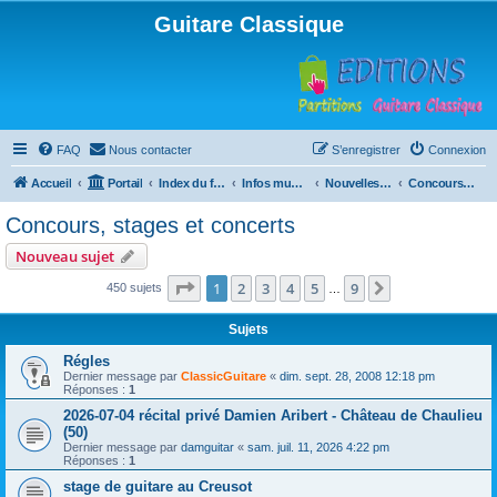
Guitare Classique
FAQ
Nous contacter
S’enregistrer
Connexion
Accueil
Portail
Index du forum
Infos musicales
Nouvelles de toutes sortes, concerts, partitions…
Concours, stages et concerts
Concours, stages et concerts
Nouveau sujet
Page
1
sur
9
1
2
3
4
5
9
Suivante
450 sujets
…
Sujets
Régles
Dernier message par
ClassicGuitare
«
dim. sept. 28, 2008 12:18 pm
Réponses :
1
2026-07-04 récital privé Damien Aribert - Château de Chaulieu
(50)
Dernier message par
damguitar
«
sam. juil. 11, 2026 4:22 pm
Réponses :
1
stage de guitare au Creusot