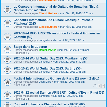
Dernier message par
ClassicGuitare
«
mar. févr. 11, 2025 10:10 am
Le Concours International de Guitare de Bruxelles "Ilse &
Nicolas Alfonso" 2024
Dernier message par
ClassicGuitare
«
mar. févr. 11, 2025 10:02 am
Concours International de Guitare Classique "Michele
Pittaluga" 2025
Dernier message par
ClassicGuitare
«
mar. févr. 11, 2025 9:57 am
2024-10-24 DUO ARISTON en concert - Festival Guitares en
Cotentin (50)
Dernier message par
damguitar
«
dim. sept. 08, 2024 5:02 pm
Stage dans le Luberon
Dernier message par
Daniel d'Arles
«
jeu. mai 02, 2024 2:46 pm
Réponses :
2
2023-10-14 World Guitar Day 2023: Montfarville (50)
Dernier message par
damguitar
«
ven. sept. 29, 2023 5:39 pm
2023-10-21 World Guitar Day 2023: Sartilly (50)
Dernier message par
damguitar
«
ven. sept. 22, 2023 1:46 pm
Festival International de Guitare de Paris (29 nov. - 2 déc.)
Dernier message par
Jean Marc
«
mer. juin 21, 2023 6:56 pm
Réponses :
25
1
2
2023-04-22 récital Damien ARIBERT - église d'Eyzin-Pinet (38)
Dernier message par
damguitar
«
lun. juin 12, 2023 5:02 pm
Réponses :
3
Concert Orchestre à Plectres de Paris 04/12/2022