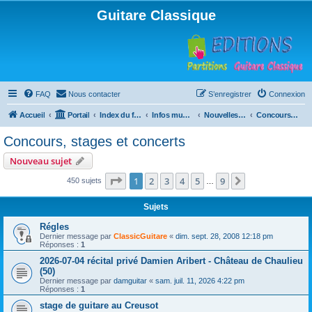
Guitare Classique
FAQ
Nous contacter
S’enregistrer
Connexion
Accueil
Portail
Index du forum
Infos musicales
Nouvelles de toutes sortes, concerts, partitions…
Concours, stages et concerts
Concours, stages et concerts
Nouveau sujet
Page
1
sur
9
1
2
3
4
5
9
Suivante
450 sujets
…
Sujets
Régles
Dernier message par
ClassicGuitare
«
dim. sept. 28, 2008 12:18 pm
Réponses :
1
2026-07-04 récital privé Damien Aribert - Château de Chaulieu
(50)
Dernier message par
damguitar
«
sam. juil. 11, 2026 4:22 pm
Réponses :
1
stage de guitare au Creusot