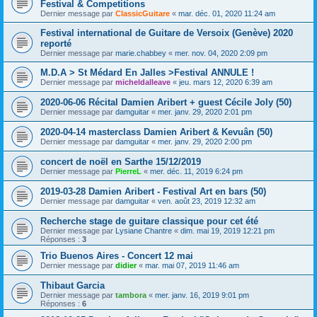
Festival & Competitions
Dernier message par
ClassicGuitare
«
mar. déc. 01, 2020 11:24 am
Festival international de Guitare de Versoix (Genève) 2020
reporté
Dernier message par
marie.chabbey
«
mer. nov. 04, 2020 2:09 pm
M.D.A > St Médard En Jalles >Festival ANNULE !
Dernier message par
micheldalleave
«
jeu. mars 12, 2020 6:39 am
2020-06-06 Récital Damien Aribert + guest Cécile Joly (50)
Dernier message par
damguitar
«
mer. janv. 29, 2020 2:01 pm
2020-04-14 masterclass Damien Aribert & Kevuân (50)
Dernier message par
damguitar
«
mer. janv. 29, 2020 2:00 pm
concert de noël en Sarthe 15/12/2019
Dernier message par
PierreL
«
mer. déc. 11, 2019 6:24 pm
2019-03-28 Damien Aribert - Festival Art en bars (50)
Dernier message par
damguitar
«
ven. août 23, 2019 12:32 am
Recherche stage de guitare classique pour cet été
Dernier message par
Lysiane Chantre
«
dim. mai 19, 2019 12:21 pm
Réponses :
3
Trio Buenos Aires - Concert 12 mai
Dernier message par
didier
«
mar. mai 07, 2019 11:46 am
Thibaut Garcia
Dernier message par
tambora
«
mer. janv. 16, 2019 9:01 pm
Réponses :
6