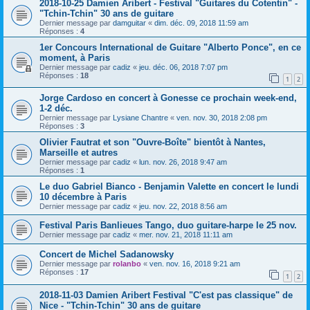
2018-10-25 Damien Aribert - Festival "Guitares du Cotentin" -
"Tchin-Tchin" 30 ans de guitare
Dernier message par
damguitar
«
dim. déc. 09, 2018 11:59 am
Réponses :
4
1er Concours International de Guitare "Alberto Ponce", en ce
moment, à Paris
Dernier message par
cadiz
«
jeu. déc. 06, 2018 7:07 pm
Réponses :
18
1
2
Jorge Cardoso en concert à Gonesse ce prochain week-end,
1-2 déc.
Dernier message par
Lysiane Chantre
«
ven. nov. 30, 2018 2:08 pm
Réponses :
3
Olivier Fautrat et son "Ouvre-Boîte" bientôt à Nantes,
Marseille et autres
Dernier message par
cadiz
«
lun. nov. 26, 2018 9:47 am
Réponses :
1
Le duo Gabriel Bianco - Benjamin Valette en concert le lundi
10 décembre à Paris
Dernier message par
cadiz
«
jeu. nov. 22, 2018 8:56 am
Festival Paris Banlieues Tango, duo guitare-harpe le 25 nov.
Dernier message par
cadiz
«
mer. nov. 21, 2018 11:11 am
Concert de Michel Sadanowsky
Dernier message par
rolanbo
«
ven. nov. 16, 2018 9:21 am
Réponses :
17
1
2
2018-11-03 Damien Aribert Festival "C'est pas classique" de
Nice - "Tchin-Tchin" 30 ans de guitare