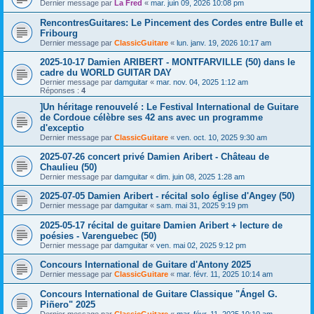
Dernier message par
La Fred
«
mar. juin 09, 2026 10:08 pm
RencontresGuitares: Le Pincement des Cordes entre Bulle et
Fribourg
Dernier message par
ClassicGuitare
«
lun. janv. 19, 2026 10:17 am
2025-10-17 Damien ARIBERT - MONTFARVILLE (50) dans le
cadre du WORLD GUITAR DAY
Dernier message par
damguitar
«
mar. nov. 04, 2025 1:12 am
Réponses :
4
]Un héritage renouvelé : Le Festival International de Guitare
de Cordoue célèbre ses 42 ans avec un programme
d'exceptio
Dernier message par
ClassicGuitare
«
ven. oct. 10, 2025 9:30 am
2025-07-26 concert privé Damien Aribert - Château de
Chaulieu (50)
Dernier message par
damguitar
«
dim. juin 08, 2025 1:28 am
2025-07-05 Damien Aribert - récital solo église d'Angey (50)
Dernier message par
damguitar
«
sam. mai 31, 2025 9:19 pm
2025-05-17 récital de guitare Damien Aribert + lecture de
poésies - Varenguebec (50)
Dernier message par
damguitar
«
ven. mai 02, 2025 9:12 pm
Concours International de Guitare d'Antony 2025
Dernier message par
ClassicGuitare
«
mar. févr. 11, 2025 10:14 am
Concours International de Guitare Classique "Ángel G.
Piñero" 2025