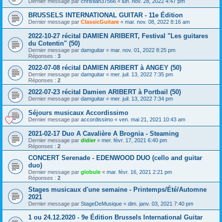
Dernier message par
christian37566
«
lun. nov. 28, 2022 4:47 pm
BRUSSELS INTERNATIONAL GUITAR - 11e Édition
Dernier message par
ClassicGuitare
«
mar. nov. 08, 2022 8:16 am
2022-10-27 récital DAMIEN ARIBERT, Festival "Les guitares
du Cotentin" (50)
Dernier message par
damguitar
«
mar. nov. 01, 2022 8:25 pm
Réponses :
3
2022-07-08 récital DAMIEN ARIBERT à ANGEY (50)
Dernier message par
damguitar
«
mer. juil. 13, 2022 7:35 pm
Réponses :
2
2022-07-23 récital Damien ARIBERT à Portbail (50)
Dernier message par
damguitar
«
mer. juil. 13, 2022 7:34 pm
Séjours musicaux Accordissimo
Dernier message par
accordissimo
«
ven. mai 21, 2021 10:43 am
2021-02-17 Duo A Cavalière A Brognia - Steaming
Dernier message par
didier
«
mer. févr. 17, 2021 6:40 pm
Réponses :
2
CONCERT Serenade - EDENWOOD DUO (cello and guitar
duo)
Dernier message par
globule
«
mar. févr. 16, 2021 2:21 pm
Réponses :
2
Stages musicaux d'une semaine - Printemps/Été/Automne
2021
Dernier message par
StageDeMusique
«
dim. janv. 03, 2021 7:40 pm
1 ou 24.12.2020 - 9e Édition Brussels International Guitar