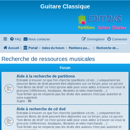
Guitare Classique
FAQ
Nous contacter
S’enregistrer
Connexion
Accueil
Portail
Index du forum
Partitions pour guitare en libre téléchargement
Recherche de ressources musicales
Recherche de ressources musicales
Forum
Aide à la recherche de partitions
Entraide à trouver ce que l'on cherche (partitions cd etc...) uniquement les
oeuvres libres de droit peuvent être déposées sur ce forum; pour ce qui est
"non libres de droit" ce n'est qu'une aide pour vous aidez à trouver où vous la
procurer (références, boutiques, librairies et sites marchands ...)
Tout fichier qui ne respecte pas les droits des auteurs n'est pas autorisé et
sera supprimé.
Sujets :
96
Aide à recherche de cd dvd
Entraide à trouver ce que l'on cherche (partitions cd etc...) uniquement les
oeuvres libres de droit peuvent être déposées sur ce forum; pour ce qui est
"non libres de droit" ce n'est qu'une aide pour vous aidez à trouver où vous la
procurer (références, boutiques, librairies et sites marchands ...)
Tout fichier qui ne respecte pas les droits des auteurs n'est pas autorisé et