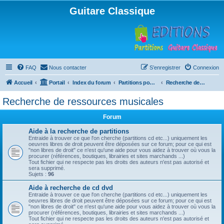
Guitare Classique
FAQ
Nous contacter
S’enregistrer
Connexion
Accueil
Portail
Index du forum
Partitions pour guitare en libre téléchargement
Recherche de ressources musicales
Recherche de ressources musicales
Forum
Aide à la recherche de partitions
Entraide à trouver ce que l'on cherche (partitions cd etc...) uniquement les
oeuvres libres de droit peuvent être déposées sur ce forum; pour ce qui est
"non libres de droit" ce n'est qu'une aide pour vous aidez à trouver où vous la
procurer (références, boutiques, librairies et sites marchands ...)
Tout fichier qui ne respecte pas les droits des auteurs n'est pas autorisé et
sera supprimé.
Sujets :
96
Aide à recherche de cd dvd
Entraide à trouver ce que l'on cherche (partitions cd etc...) uniquement les
oeuvres libres de droit peuvent être déposées sur ce forum; pour ce qui est
"non libres de droit" ce n'est qu'une aide pour vous aidez à trouver où vous la
procurer (références, boutiques, librairies et sites marchands ...)
Tout fichier qui ne respecte pas les droits des auteurs n'est pas autorisé et