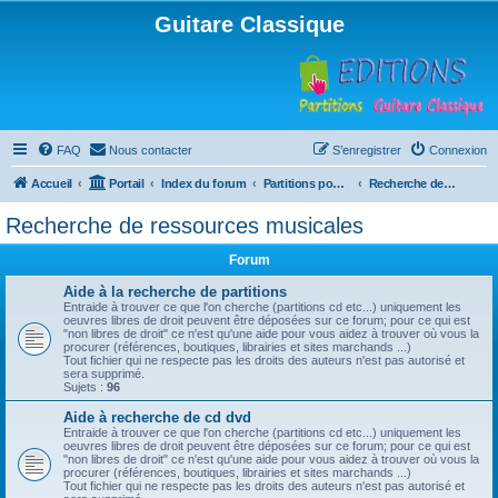
Guitare Classique
FAQ
Nous contacter
S’enregistrer
Connexion
Accueil
Portail
Index du forum
Partitions pour guitare en libre téléchargement
Recherche de ressources musicales
Recherche de ressources musicales
Forum
Aide à la recherche de partitions
Entraide à trouver ce que l'on cherche (partitions cd etc...) uniquement les
oeuvres libres de droit peuvent être déposées sur ce forum; pour ce qui est
"non libres de droit" ce n'est qu'une aide pour vous aidez à trouver où vous la
procurer (références, boutiques, librairies et sites marchands ...)
Tout fichier qui ne respecte pas les droits des auteurs n'est pas autorisé et
sera supprimé.
Sujets :
96
Aide à recherche de cd dvd
Entraide à trouver ce que l'on cherche (partitions cd etc...) uniquement les
oeuvres libres de droit peuvent être déposées sur ce forum; pour ce qui est
"non libres de droit" ce n'est qu'une aide pour vous aidez à trouver où vous la
procurer (références, boutiques, librairies et sites marchands ...)
Tout fichier qui ne respecte pas les droits des auteurs n'est pas autorisé et