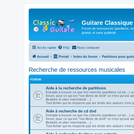
Guitare Classique
Forum de ressources (partitions, mu
gratuit, et sans publicité.
Accès rapide
FAQ
Nous contacter
Accueil
Portail
Index du forum
Partitions pour guit
Recherche de ressources musicales
FORUM
Aide à la recherche de partitions
Entraide à trouver ce que l'on cherche (partitions cd etc...)
forum; pour ce qui est "non libres de droit" ce n'est qu'une 
librairies et sites marchands ...)
Tout fichier qui ne respecte pas les droits des auteurs n'est 
Aide à recherche de cd dvd
Entraide à trouver ce que l'on cherche (partitions cd etc...)
forum; pour ce qui est "non libres de droit" ce n'est qu'une 
librairies et sites marchands ...)
Tout fichier qui ne respecte pas les droits des auteurs n'est 