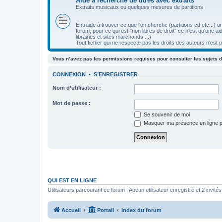
Aide à recherche de titres avec extraits
Extraits musicaux ou quelques mesures de partitions
Entraide à trouver ce que l'on cherche (partitions cd etc...)
forum; pour ce qui est "non libres de droit" ce n'est qu'une 
librairies et sites marchands ...)
Tout fichier qui ne respecte pas les droits des auteurs n'est 
Vous n’avez pas les permissions requises pour consulter les sujets d
CONNEXION
•
S’ENREGISTRER
Nom d’utilisateur :
Mot de passe :
Se souvenir de moi
Masquer ma présence en ligne p
QUI EST EN LIGNE
Utilisateurs parcourant ce forum : Aucun utilisateur enregistré et 2 invités
Accueil
Portail
Index du forum