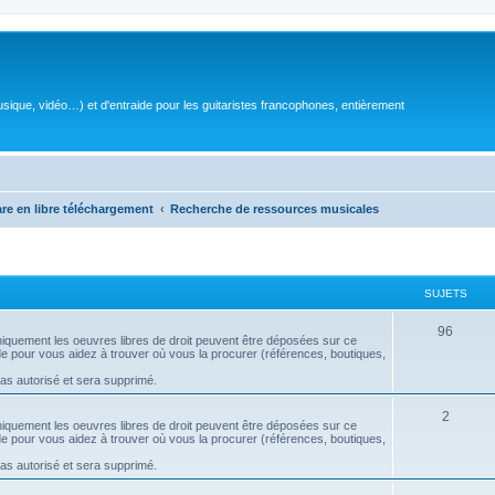
sique, vidéo…) et d'entraide pour les guitaristes francophones, entièrement
are en libre téléchargement
Recherche de ressources musicales
SUJETS
S
96
 uniquement les oeuvres libres de droit peuvent être déposées sur ce
aide pour vous aidez à trouver où vous la procurer (références, boutiques,
u
pas autorisé et sera supprimé.
j
S
2
e
 uniquement les oeuvres libres de droit peuvent être déposées sur ce
aide pour vous aidez à trouver où vous la procurer (références, boutiques,
u
t
pas autorisé et sera supprimé.
j
s