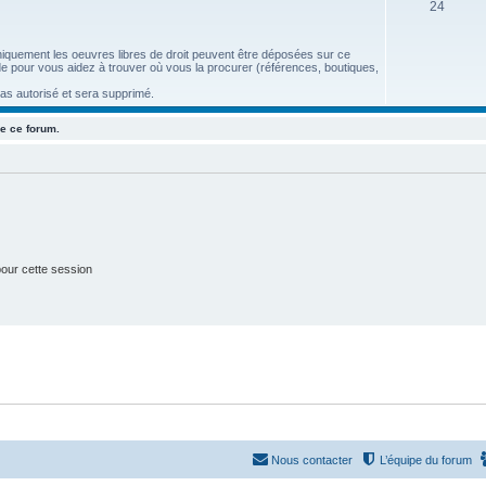
S
24
e
u
t
 uniquement les oeuvres libres de droit peuvent être déposées sur ce
j
s
aide pour vous aidez à trouver où vous la procurer (références, boutiques,
e
pas autorisé et sera supprimé.
t
e ce forum.
s
our cette session
Nous contacter
L’équipe du forum