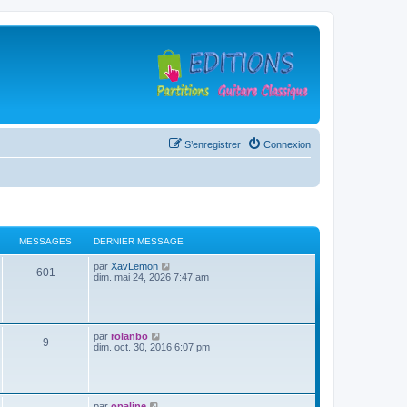
S’enregistrer
Connexion
MESSAGES
DERNIER MESSAGE
D
V
par
XavLemon
M
601
e
o
dim. mai 24, 2026 7:47 am
r
i
e
n
r
i
l
s
e
e
r
d
D
V
par
rolanbo
M
9
s
m
e
e
o
dim. oct. 30, 2016 6:07 pm
e
r
r
i
s
n
e
a
n
r
s
i
i
l
a
e
s
g
e
e
g
r
r
d
D
V
par
opaline