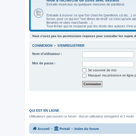
Aide à recherche de titres avec extraits
Extraits musicaux ou quelques mesures de partitions
Entraide à trouver ce que l'on cherche (partitions cd etc...)
forum; pour ce qui est "non libres de droit" ce n'est qu'une 
librairies et sites marchands ...)
Tout fichier qui ne respecte pas les droits des auteurs n'est 
Vous n’avez pas les permissions requises pour consulter les sujets d
CONNEXION
•
S’ENREGISTRER
Nom d’utilisateur :
Mot de passe :
Se souvenir de moi
Masquer ma présence en ligne p
QUI EST EN LIGNE
Utilisateurs parcourant ce forum : Aucun utilisateur enregistré et 1 invité
Accueil
Portail
Index du forum