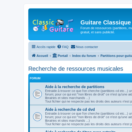
Guitare Classique
Forum de ressources (partitions, mu
gratuit, et sans publicité.
Accès rapide
FAQ
Nous contacter
Accueil
Portail
Index du forum
Partitions pour guit
Recherche de ressources musicales
FORUM
Aide à la recherche de partitions
Entraide à trouver ce que l'on cherche (partitions cd etc...)
forum; pour ce qui est "non libres de droit" ce n'est qu'une 
librairies et sites marchands ...)
Tout fichier qui ne respecte pas les droits des auteurs n'est 
Aide à recherche de cd dvd
Entraide à trouver ce que l'on cherche (partitions cd etc...)
forum; pour ce qui est "non libres de droit" ce n'est qu'une 
librairies et sites marchands ...)
Tout fichier qui ne respecte pas les droits des auteurs n'est 