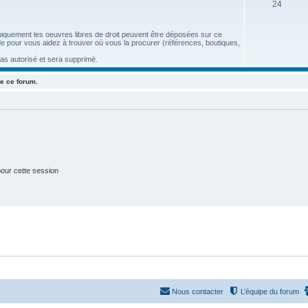
S
24
e
u
t
 uniquement les oeuvres libres de droit peuvent être déposées sur ce
j
s
aide pour vous aidez à trouver où vous la procurer (références, boutiques,
e
pas autorisé et sera supprimé.
t
e ce forum.
s
our cette session
Nous contacter
L’équipe du forum