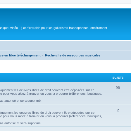
sique, vidéo…) et d'entraide pour les guitaristes francophones, entièrement
are en libre téléchargement
Recherche de ressources musicales
SUJETS
S
96
 uniquement les oeuvres libres de droit peuvent être déposées sur ce
aide pour vous aidez à trouver où vous la procurer (références, boutiques,
u
pas autorisé et sera supprimé.
j
S
2
e
 uniquement les oeuvres libres de droit peuvent être déposées sur ce
aide pour vous aidez à trouver où vous la procurer (références, boutiques,
u
t
pas autorisé et sera supprimé.
j
s