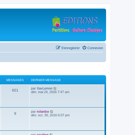
S’enregistrer
Connexion
MESSAGES
DERNIER MESSAGE
D
V
par
XavLemon
M
601
e
o
dim. mai 24, 2026 7:47 am
r
i
e
n
r
i
l
s
e
e
r
d
D
V
par
rolanbo
M
9
s
m
e
e
o
dim. oct. 30, 2016 6:07 pm
e
r
r
i
s
n
e
a
n
r
s
i
i
l
a
e
s
g
e
e
g
r
r
d
D
V
par
opaline