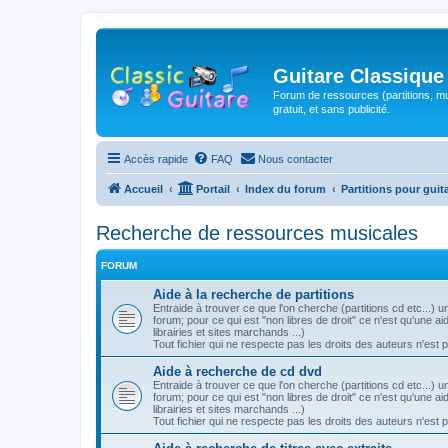
Guitare Classique
Forum de ressources (partitions, mu
gratuit, et sans publicité.
Accès rapide
FAQ
Nous contacter
Accueil
Portail
Index du forum
Partitions pour guit
Recherche de ressources musicales
FORUM
Aide à la recherche de partitions
Entraide à trouver ce que l'on cherche (partitions cd etc...)
forum; pour ce qui est "non libres de droit" ce n'est qu'une 
librairies et sites marchands ...)
Tout fichier qui ne respecte pas les droits des auteurs n'est 
Aide à recherche de cd dvd
Entraide à trouver ce que l'on cherche (partitions cd etc...)
forum; pour ce qui est "non libres de droit" ce n'est qu'une 
librairies et sites marchands ...)
Tout fichier qui ne respecte pas les droits des auteurs n'est 