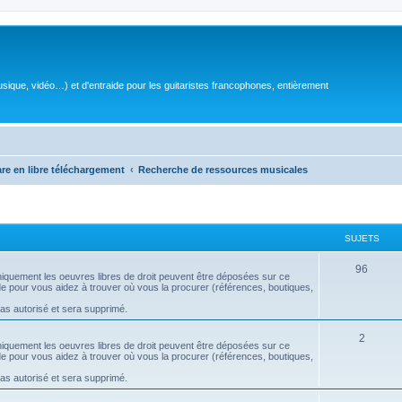
sique, vidéo…) et d'entraide pour les guitaristes francophones, entièrement
are en libre téléchargement
Recherche de ressources musicales
SUJETS
S
96
 uniquement les oeuvres libres de droit peuvent être déposées sur ce
aide pour vous aidez à trouver où vous la procurer (références, boutiques,
u
pas autorisé et sera supprimé.
j
S
2
e
 uniquement les oeuvres libres de droit peuvent être déposées sur ce
aide pour vous aidez à trouver où vous la procurer (références, boutiques,
u
t
pas autorisé et sera supprimé.
j
s