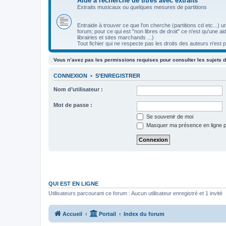
Aide à recherche de titres avec extraits
Extraits musicaux ou quelques mesures de partitions
Entraide à trouver ce que l'on cherche (partitions cd etc...)
forum; pour ce qui est "non libres de droit" ce n'est qu'une 
librairies et sites marchands ...)
Tout fichier qui ne respecte pas les droits des auteurs n'est 
Vous n’avez pas les permissions requises pour consulter les sujets d
CONNEXION
•
S’ENREGISTRER
Nom d’utilisateur :
Mot de passe :
Se souvenir de moi
Masquer ma présence en ligne p
QUI EST EN LIGNE
Utilisateurs parcourant ce forum : Aucun utilisateur enregistré et 1 invité
Accueil
Portail
Index du forum