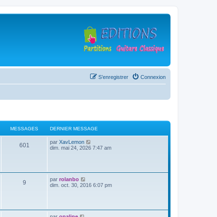
S’enregistrer
Connexion
MESSAGES
DERNIER MESSAGE
D
V
par
XavLemon
M
601
e
o
dim. mai 24, 2026 7:47 am
r
i
e
n
r
i
l
s
e
e
r
d
D
V
par
rolanbo
M
9
s
m
e
e
o
dim. oct. 30, 2016 6:07 pm
e
r
r
i
s
n
e
a
n
r
s
i
i
l
a
e
s
g
e
e
g
r
r
d
D
V
par
opaline