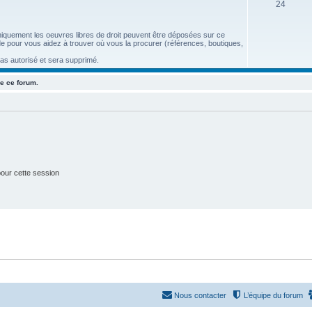
S
24
e
u
t
 uniquement les oeuvres libres de droit peuvent être déposées sur ce
j
s
aide pour vous aidez à trouver où vous la procurer (références, boutiques,
e
pas autorisé et sera supprimé.
t
e ce forum.
s
our cette session
Nous contacter
L’équipe du forum