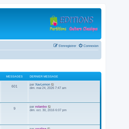
S’enregistrer
Connexion
MESSAGES
DERNIER MESSAGE
D
V
par
XavLemon
M
601
e
o
dim. mai 24, 2026 7:47 am
r
i
e
n
r
i
l
s
e
e
r
d
D
V
par
rolanbo
M
9
s
m
e
e
o
dim. oct. 30, 2016 6:07 pm
e
r
r
i
s
n
e
a
n
r
s
i
i
l
a
e
s
g
e
e
g
r
r
d
D
V
par
opaline