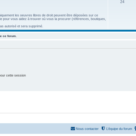
S
24
e
u
t
 uniquement les oeuvres libres de droit peuvent être déposées sur ce
j
s
aide pour vous aidez à trouver où vous la procurer (références, boutiques,
e
pas autorisé et sera supprimé.
t
e ce forum.
s
our cette session
Nous contacter
L’équipe du forum