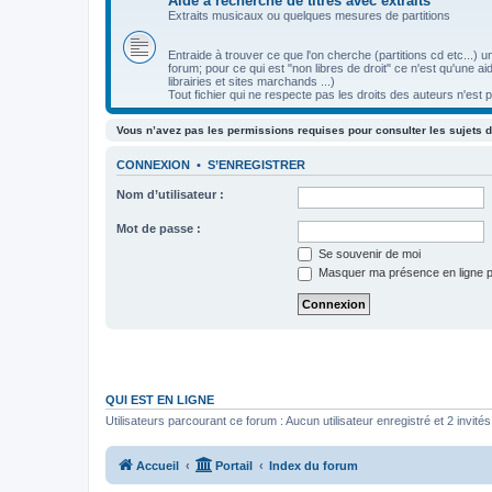
Aide à recherche de titres avec extraits
Extraits musicaux ou quelques mesures de partitions
Entraide à trouver ce que l'on cherche (partitions cd etc...)
forum; pour ce qui est "non libres de droit" ce n'est qu'une 
librairies et sites marchands ...)
Tout fichier qui ne respecte pas les droits des auteurs n'est 
Vous n’avez pas les permissions requises pour consulter les sujets d
CONNEXION
•
S’ENREGISTRER
Nom d’utilisateur :
Mot de passe :
Se souvenir de moi
Masquer ma présence en ligne p
QUI EST EN LIGNE
Utilisateurs parcourant ce forum : Aucun utilisateur enregistré et 2 invités
Accueil
Portail
Index du forum