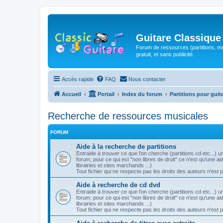
Guitare Classique
Forum de ressources (partitions, mu
gratuit, et sans publicité.
Accès rapide
FAQ
Nous contacter
Accueil
Portail
Index du forum
Partitions pour guit
Recherche de ressources musicales
FORUM
Aide à la recherche de partitions
Entraide à trouver ce que l'on cherche (partitions cd etc...)
forum; pour ce qui est "non libres de droit" ce n'est qu'une 
librairies et sites marchands ...)
Tout fichier qui ne respecte pas les droits des auteurs n'est 
Aide à recherche de cd dvd
Entraide à trouver ce que l'on cherche (partitions cd etc...)
forum; pour ce qui est "non libres de droit" ce n'est qu'une 
librairies et sites marchands ...)
Tout fichier qui ne respecte pas les droits des auteurs n'est 