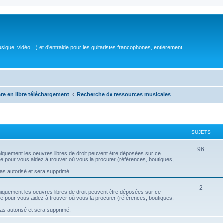
sique, vidéo…) et d'entraide pour les guitaristes francophones, entièrement
are en libre téléchargement
Recherche de ressources musicales
SUJETS
S
96
 uniquement les oeuvres libres de droit peuvent être déposées sur ce
aide pour vous aidez à trouver où vous la procurer (références, boutiques,
u
pas autorisé et sera supprimé.
j
S
2
e
 uniquement les oeuvres libres de droit peuvent être déposées sur ce
aide pour vous aidez à trouver où vous la procurer (références, boutiques,
u
t
pas autorisé et sera supprimé.
j
s