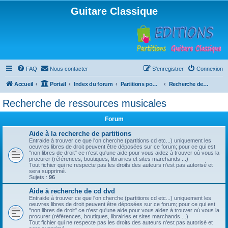
Guitare Classique
FAQ
Nous contacter
S’enregistrer
Connexion
Accueil
Portail
Index du forum
Partitions pour guitare en libre téléchargement
Recherche de ressources musicales
Recherche de ressources musicales
Forum
Aide à la recherche de partitions
Entraide à trouver ce que l'on cherche (partitions cd etc...) uniquement les
oeuvres libres de droit peuvent être déposées sur ce forum; pour ce qui est
"non libres de droit" ce n'est qu'une aide pour vous aidez à trouver où vous la
procurer (références, boutiques, librairies et sites marchands ...)
Tout fichier qui ne respecte pas les droits des auteurs n'est pas autorisé et
sera supprimé.
Sujets :
96
Aide à recherche de cd dvd
Entraide à trouver ce que l'on cherche (partitions cd etc...) uniquement les
oeuvres libres de droit peuvent être déposées sur ce forum; pour ce qui est
"non libres de droit" ce n'est qu'une aide pour vous aidez à trouver où vous la
procurer (références, boutiques, librairies et sites marchands ...)
Tout fichier qui ne respecte pas les droits des auteurs n'est pas autorisé et