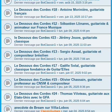
Dernier message par
BotClassicG
«
ven. août 15, 2025 3:16 pm
Le Dessous des Cordes #18 - Antoine Morinière, guitariste
français
Dernier message par
BotClassicG
«
ven. juin 13, 2025 10:17 pm
Le Dessous des Cordes #12 - Sébastien Llinares, guitariste &
animateur sur France Musique
Dernier message par
BotClassicG
«
lun. juin 09, 2025 4:44 pm
le Dessous des Cordes #23 - Jérémy Jouve, guitariste
classique
Dernier message par
BotClassicG
«
lun. juin 09, 2025 11:03 am
Le Dessous des Cordes #13 - Sergio Assad, guitariste et
compositeur brésilien
Dernier message par
BotClassicG
«
lun. juin 09, 2025 7:06 am
Le Dessous des Cordes #17 - Gaëlle Solal, guitariste
classique fondatrice de Guitar'Elles
Dernier message par
BotClassicG
«
sam. juin 07, 2025 9:02 pm
Le Dessous des Cordes #15 - Olivier Chassain, guitariste
professeur au CNSM & compositeur
Dernier message par
BotClassicG
«
jeu. juin 05, 2025 8:36 pm
Le Dessous des Cordes #24 - Thomas Viloteau, guitariste aux
Etats-Unis avec le GFA
Dernier message par
BotClassicG
«
jeu. juin 05, 2025 6:04 am
anecdote de Bream sur Villa-Lobos
Dernier message par
ClassicGuitare
«
mer. juin 04, 2025 8:54 pm