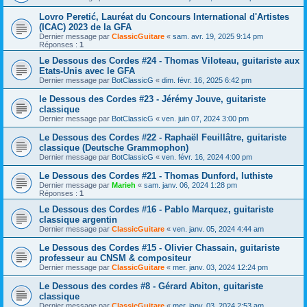
Lovro Peretić, Lauréat du Concours International d'Artistes
(ICAC) 2023 de la GFA
Dernier message par
ClassicGuitare
«
sam. avr. 19, 2025 9:14 pm
Réponses :
1
Le Dessous des Cordes #24 - Thomas Viloteau, guitariste aux
Etats-Unis avec le GFA
Dernier message par
BotClassicG
«
dim. févr. 16, 2025 6:42 pm
le Dessous des Cordes #23 - Jérémy Jouve, guitariste
classique
Dernier message par
BotClassicG
«
ven. juin 07, 2024 3:00 pm
Le Dessous des Cordes #22 - Raphaël Feuillâtre, guitariste
classique (Deutsche Grammophon)
Dernier message par
BotClassicG
«
ven. févr. 16, 2024 4:00 pm
Le Dessous des Cordes #21 - Thomas Dunford, luthiste
Dernier message par
Marieh
«
sam. janv. 06, 2024 1:28 pm
Réponses :
1
Le Dessous des Cordes #16 - Pablo Marquez, guitariste
classique argentin
Dernier message par
ClassicGuitare
«
ven. janv. 05, 2024 4:44 am
Le Dessous des Cordes #15 - Olivier Chassain, guitariste
professeur au CNSM & compositeur
Dernier message par
ClassicGuitare
«
mer. janv. 03, 2024 12:24 pm
Le Dessous des cordes #8 - Gérard Abiton, guitariste
classique
Dernier message par
ClassicGuitare
«
mer. janv. 03, 2024 2:53 am