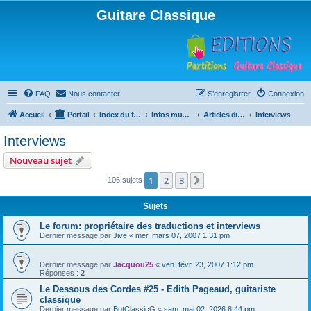
Guitare Classique
FAQ
Nous contacter
S’enregistrer
Connexion
Accueil
Portail
Index du forum
Infos musicales
Articles divers
Interviews
Interviews
Nouveau sujet
1
2
3
Suivante
106 sujets
Sujets
Le forum: propriétaire des traductions et interviews
Dernier message par
Jive
«
mer. mars 07, 2007 1:31 pm
Dernier message par
Jacquou25
«
ven. févr. 23, 2007 1:12 pm
Réponses :
2
Le Dessous des Cordes #25 - Edith Pageaud, guitariste
classique
Dernier message par
BotClassicG
«
sam. mai 02, 2026 8:44 pm