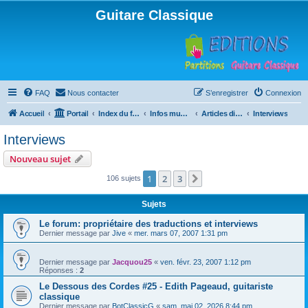
Guitare Classique
FAQ
Nous contacter
S’enregistrer
Connexion
Accueil
Portail
Index du forum
Infos musicales
Articles divers
Interviews
Interviews
Nouveau sujet
1
2
3
Suivante
106 sujets
Sujets
Le forum: propriétaire des traductions et interviews
Dernier message par
Jive
«
mer. mars 07, 2007 1:31 pm
Dernier message par
Jacquou25
«
ven. févr. 23, 2007 1:12 pm
Réponses :
2
Le Dessous des Cordes #25 - Edith Pageaud, guitariste
classique
Dernier message par
BotClassicG
«
sam. mai 02, 2026 8:44 pm