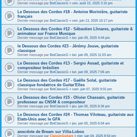
Dernier message par
BotClassicG
«
ven. août 15, 2025 3:16 pm
Le Dessous des Cordes #18 - Antoine Morinière, guitariste
français
Dernier message par
BotClassicG
«
ven. juin 13, 2025 10:17 pm
Le Dessous des Cordes #12 - Sébastien Llinares, guitariste &
animateur sur France Musique
Dernier message par
BotClassicG
«
lun. juin 09, 2025 4:44 pm
le Dessous des Cordes #23 - Jérémy Jouve, guitariste
classique
Dernier message par
BotClassicG
«
lun. juin 09, 2025 11:03 am
Le Dessous des Cordes #13 - Sergio Assad, guitariste et
compositeur brésilien
Dernier message par
BotClassicG
«
lun. juin 09, 2025 7:06 am
Le Dessous des Cordes #17 - Gaëlle Solal, guitariste
classique fondatrice de Guitar'Elles
Dernier message par
BotClassicG
«
sam. juin 07, 2025 9:02 pm
Le Dessous des Cordes #15 - Olivier Chassain, guitariste
professeur au CNSM & compositeur
Dernier message par
BotClassicG
«
jeu. juin 05, 2025 8:36 pm
Le Dessous des Cordes #24 - Thomas Viloteau, guitariste aux
Etats-Unis avec le GFA
Dernier message par
BotClassicG
«
jeu. juin 05, 2025 6:04 am
anecdote de Bream sur Villa-Lobos
Dernier message par
ClassicGuitare
«
mer. juin 04, 2025 8:54 pm