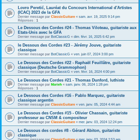
Lovro Peretić, Lauréat du Concours International d'Artistes
(ICAC) 2023 de la GFA
Dernier message par
ClassicGuitare
«
sam. avr. 19, 2025 9:14 pm
Réponses :
1
Le Dessous des Cordes #24 - Thomas Viloteau, guitariste aux
Etats-Unis avec le GFA
Dernier message par
BotClassicG
«
dim. févr. 16, 2025 6:42 pm
le Dessous des Cordes #23 - Jérémy Jouve, guitariste
classique
Dernier message par
BotClassicG
«
ven. juin 07, 2024 3:00 pm
Le Dessous des Cordes #22 - Raphaël Feuillâtre, guitariste
classique (Deutsche Grammophon)
Dernier message par
BotClassicG
«
ven. févr. 16, 2024 4:00 pm
Le Dessous des Cordes #21 - Thomas Dunford, luthiste
Dernier message par
Marieh
«
sam. janv. 06, 2024 1:28 pm
Réponses :
1
Le Dessous des Cordes #16 - Pablo Marquez, guitariste
classique argentin
Dernier message par
ClassicGuitare
«
ven. janv. 05, 2024 4:44 am
Le Dessous des Cordes #15 - Olivier Chassain, guitariste
professeur au CNSM & compositeur
Dernier message par
ClassicGuitare
«
mer. janv. 03, 2024 12:24 pm
Le Dessous des cordes #8 - Gérard Abiton, guitariste
classique
Dernier message par
ClassicGuitare
«
mer. janv. 03, 2024 2:53 am