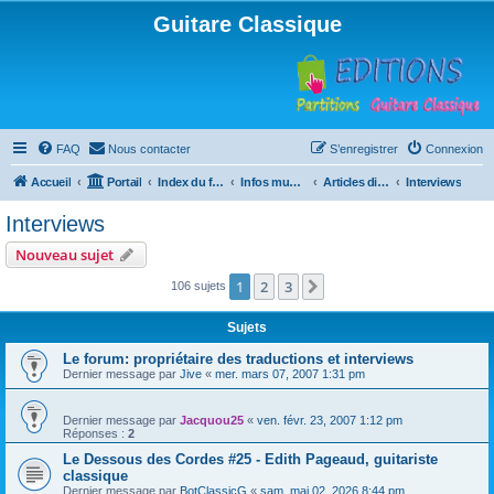
Guitare Classique
FAQ
Nous contacter
S’enregistrer
Connexion
Accueil
Portail
Index du forum
Infos musicales
Articles divers
Interviews
Interviews
Nouveau sujet
1
2
3
Suivante
106 sujets
Sujets
Le forum: propriétaire des traductions et interviews
Dernier message par
Jive
«
mer. mars 07, 2007 1:31 pm
Dernier message par
Jacquou25
«
ven. févr. 23, 2007 1:12 pm
Réponses :
2
Le Dessous des Cordes #25 - Edith Pageaud, guitariste
classique
Dernier message par
BotClassicG
«
sam. mai 02, 2026 8:44 pm