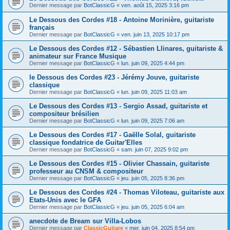
Dernier message par
BotClassicG
«
ven. août 15, 2025 3:16 pm
Le Dessous des Cordes #18 - Antoine Morinière, guitariste
français
Dernier message par
BotClassicG
«
ven. juin 13, 2025 10:17 pm
Le Dessous des Cordes #12 - Sébastien Llinares, guitariste &
animateur sur France Musique
Dernier message par
BotClassicG
«
lun. juin 09, 2025 4:44 pm
le Dessous des Cordes #23 - Jérémy Jouve, guitariste
classique
Dernier message par
BotClassicG
«
lun. juin 09, 2025 11:03 am
Le Dessous des Cordes #13 - Sergio Assad, guitariste et
compositeur brésilien
Dernier message par
BotClassicG
«
lun. juin 09, 2025 7:06 am
Le Dessous des Cordes #17 - Gaëlle Solal, guitariste
classique fondatrice de Guitar'Elles
Dernier message par
BotClassicG
«
sam. juin 07, 2025 9:02 pm
Le Dessous des Cordes #15 - Olivier Chassain, guitariste
professeur au CNSM & compositeur
Dernier message par
BotClassicG
«
jeu. juin 05, 2025 8:36 pm
Le Dessous des Cordes #24 - Thomas Viloteau, guitariste aux
Etats-Unis avec le GFA
Dernier message par
BotClassicG
«
jeu. juin 05, 2025 6:04 am
anecdote de Bream sur Villa-Lobos
Dernier message par
ClassicGuitare
«
mer. juin 04, 2025 8:54 pm