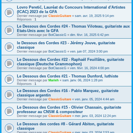
Lovro Peretić, Lauréat du Concours International d'Artistes
(ICAC) 2023 de la GFA
Dernier message par
ClassicGuitare
«
sam. avr. 19, 2025 9:14 pm
Réponses :
1
Le Dessous des Cordes #24 - Thomas Viloteau, guitariste aux
Etats-Unis avec le GFA
Dernier message par
BotClassicG
«
dim. févr. 16, 2025 6:42 pm
le Dessous des Cordes #23 - Jérémy Jouve, guitariste
classique
Dernier message par
BotClassicG
«
ven. juin 07, 2024 3:00 pm
Le Dessous des Cordes #22 - Raphaël Feuillâtre, guitariste
classique (Deutsche Grammophon)
Dernier message par
BotClassicG
«
ven. févr. 16, 2024 4:00 pm
Le Dessous des Cordes #21 - Thomas Dunford, luthiste
Dernier message par
Marieh
«
sam. janv. 06, 2024 1:28 pm
Réponses :
1
Le Dessous des Cordes #16 - Pablo Marquez, guitariste
classique argentin
Dernier message par
ClassicGuitare
«
ven. janv. 05, 2024 4:44 am
Le Dessous des Cordes #15 - Olivier Chassain, guitariste
professeur au CNSM & compositeur
Dernier message par
ClassicGuitare
«
mer. janv. 03, 2024 12:24 pm
Le Dessous des cordes #8 - Gérard Abiton, guitariste
classique
Dernier message par
ClassicGuitare
«
mer. janv. 03, 2024 2:53 am