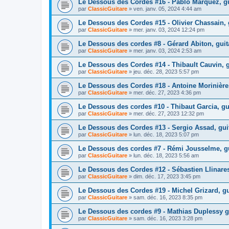
Le Dessous des Cordes #16 - Pablo Marquez, gui
par
ClassicGuitare
»
ven. janv. 05, 2024 4:44 am
Le Dessous des Cordes #15 - Olivier Chassain,
par
ClassicGuitare
»
mer. janv. 03, 2024 12:24 pm
Le Dessous des cordes #8 - Gérard Abiton, guit
par
ClassicGuitare
»
mer. janv. 03, 2024 2:53 am
Le Dessous des Cordes #14 - Thibault Cauvin, g
par
ClassicGuitare
»
jeu. déc. 28, 2023 5:57 pm
Le Dessous des Cordes #18 - Antoine Morinière, 
par
ClassicGuitare
»
mer. déc. 27, 2023 4:36 pm
Le Dessous des cordes #10 - Thibaut Garcia, gui
par
ClassicGuitare
»
mer. déc. 27, 2023 12:32 pm
Le Dessous des Cordes #13 - Sergio Assad, guit
par
ClassicGuitare
»
lun. déc. 18, 2023 5:07 pm
Le Dessous des cordes #7 - Rémi Jousselme, gu
par
ClassicGuitare
»
lun. déc. 18, 2023 5:56 am
Le Dessous des Cordes #12 - Sébastien Llinares
par
ClassicGuitare
»
dim. déc. 17, 2023 3:45 pm
Le Dessous des Cordes #19 - Michel Grizard, gu
par
ClassicGuitare
»
sam. déc. 16, 2023 8:35 pm
Le Dessous des cordes #9 - Mathias Duplessy gu
par
ClassicGuitare
»
sam. déc. 16, 2023 3:28 pm