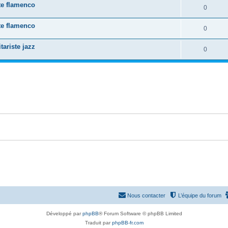
e
te flamenco
o
R
0
s
p
s
n
é
e
te flamenco
o
R
0
s
p
s
n
é
e
ariste jazz
o
R
0
s
p
s
n
é
e
o
s
p
s
n
e
o
s
s
n
e
s
s
e
s
Nous contacter
L’équipe du forum
Développé par
phpBB
® Forum Software © phpBB Limited
Traduit par
phpBB-fr.com