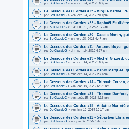
par
BotClassicG
»
ven. oct. 24, 2025 3:00 pm
Le Dessous des Cordes #25 - Virgile Barthe, v
par
BotClassicG
»
ven. oct. 24, 2025 3:00 pm
Le Dessous des Cordes #22 - Raphaël Feuillâtr
par
BotClassicG
»
mar. oct. 21, 2025 8:17 am
Le Dessous des Cordes #20 - Cassie Martin, gui
par
BotClassicG
»
lun. oct. 20, 2025 6:47 am
Le Dessous des Cordes #11 - Antoine Boyer, guit
par
BotClassicG
»
dim. oct. 19, 2025 4:27 pm
Le Dessous des Cordes #19 - Michel Grizard, gu
par
BotClassicG
»
mar. oct. 14, 2025 9:03 pm
Le Dessous des Cordes #16 - Pablo Marquez, gui
par
BotClassicG
»
mar. oct. 14, 2025 7:30 am
Le Dessous des Cordes #14 - Thibault Cauvin, g
par
BotClassicG
»
ven. oct. 10, 2025 12:28 am
Le Dessous des Cordes #21 - Thomas Dunford, 
par
BotClassicG
»
ven. août 15, 2025 3:16 pm
Le Dessous des Cordes #18 - Antoine Morinière, 
par
BotClassicG
»
ven. juin 13, 2025 10:17 pm
Le Dessous des Cordes #12 - Sébastien Llinares
par
BotClassicG
»
lun. juin 09, 2025 4:44 pm