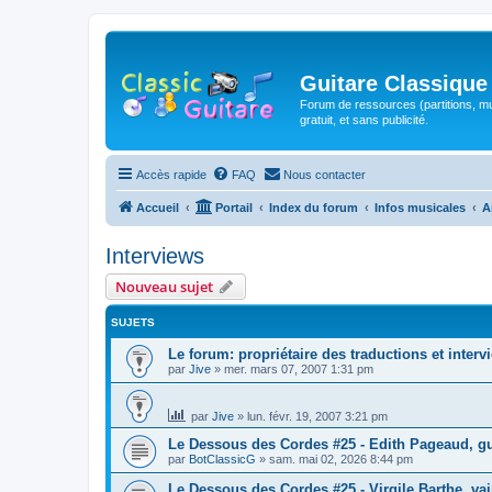
Guitare Classique
Forum de ressources (partitions, mu
gratuit, et sans publicité.
Accès rapide
FAQ
Nous contacter
Accueil
Portail
Index du forum
Infos musicales
A
Interviews
Nouveau sujet
SUJETS
Le forum: propriétaire des traductions et interv
par
Jive
»
mer. mars 07, 2007 1:31 pm
par
Jive
»
lun. févr. 19, 2007 3:21 pm
Le Dessous des Cordes #25 - Edith Pageaud, gui
par
BotClassicG
»
sam. mai 02, 2026 8:44 pm
Le Dessous des Cordes #25 - Virgile Barthe, v