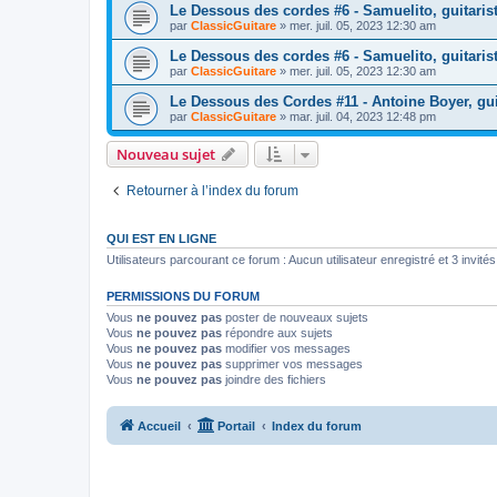
Le Dessous des cordes #6 - Samuelito, guitaris
par
ClassicGuitare
»
mer. juil. 05, 2023 12:30 am
Le Dessous des cordes #6 - Samuelito, guitaris
par
ClassicGuitare
»
mer. juil. 05, 2023 12:30 am
Le Dessous des Cordes #11 - Antoine Boyer, guit
par
ClassicGuitare
»
mar. juil. 04, 2023 12:48 pm
Nouveau sujet
Retourner à l’index du forum
QUI EST EN LIGNE
Utilisateurs parcourant ce forum : Aucun utilisateur enregistré et 3 invités
PERMISSIONS DU FORUM
Vous
ne pouvez pas
poster de nouveaux sujets
Vous
ne pouvez pas
répondre aux sujets
Vous
ne pouvez pas
modifier vos messages
Vous
ne pouvez pas
supprimer vos messages
Vous
ne pouvez pas
joindre des fichiers
Accueil
Portail
Index du forum