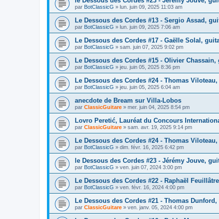
le Dessous des Cordes #23 - Jérémy Jouve, guit
par
BotClassicG
»
lun. juin 09, 2025 11:03 am
Le Dessous des Cordes #13 - Sergio Assad, guit
par
BotClassicG
»
lun. juin 09, 2025 7:06 am
Le Dessous des Cordes #17 - Gaëlle Solal, guita
par
BotClassicG
»
sam. juin 07, 2025 9:02 pm
Le Dessous des Cordes #15 - Olivier Chassain,
par
BotClassicG
»
jeu. juin 05, 2025 8:36 pm
Le Dessous des Cordes #24 - Thomas Viloteau, g
par
BotClassicG
»
jeu. juin 05, 2025 6:04 am
anecdote de Bream sur Villa-Lobos
par
ClassicGuitare
»
mer. juin 04, 2025 8:54 pm
Lovro Peretić, Lauréat du Concours Internationa
par
ClassicGuitare
»
sam. avr. 19, 2025 9:14 pm
Le Dessous des Cordes #24 - Thomas Viloteau, g
par
BotClassicG
»
dim. févr. 16, 2025 6:42 pm
le Dessous des Cordes #23 - Jérémy Jouve, guit
par
BotClassicG
»
ven. juin 07, 2024 3:00 pm
Le Dessous des Cordes #22 - Raphaël Feuillâtr
par
BotClassicG
»
ven. févr. 16, 2024 4:00 pm
Le Dessous des Cordes #21 - Thomas Dunford, 
par
ClassicGuitare
»
ven. janv. 05, 2024 4:00 pm