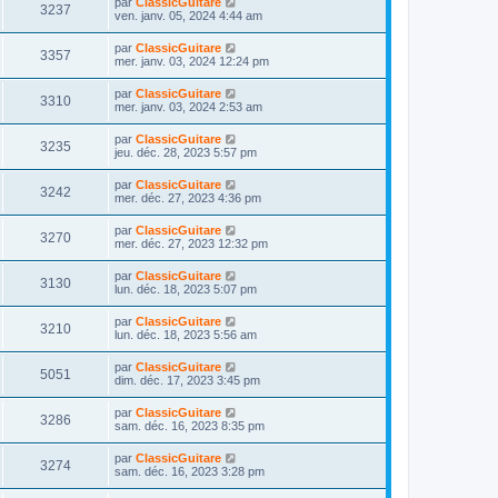
D
par
ClassicGuitare
s
m
V
3237
i
a
e
ven. janv. 05, 2024 4:44 am
e
e
e
g
r
s
r
u
e
n
s
D
par
ClassicGuitare
s
m
V
3357
i
a
e
mer. janv. 03, 2024 12:24 pm
e
e
e
g
r
s
r
u
e
n
s
D
par
ClassicGuitare
s
m
V
3310
i
a
e
mer. janv. 03, 2024 2:53 am
e
e
e
g
r
s
r
u
e
n
s
D
par
ClassicGuitare
s
m
V
3235
i
a
e
jeu. déc. 28, 2023 5:57 pm
e
e
e
g
r
s
r
u
e
n
s
D
par
ClassicGuitare
s
m
V
3242
i
a
e
mer. déc. 27, 2023 4:36 pm
e
e
e
g
r
s
r
u
e
n
s
D
par
ClassicGuitare
s
m
V
3270
i
a
e
mer. déc. 27, 2023 12:32 pm
e
e
e
g
r
s
r
u
e
n
s
D
par
ClassicGuitare
s
m
V
3130
i
a
e
lun. déc. 18, 2023 5:07 pm
e
e
e
g
r
s
r
u
e
n
s
D
par
ClassicGuitare
s
m
V
3210
i
a
e
lun. déc. 18, 2023 5:56 am
e
e
e
g
r
s
r
u
e
n
s
D
par
ClassicGuitare
s
m
V
5051
i
a
e
dim. déc. 17, 2023 3:45 pm
e
e
e
g
r
s
r
u
e
n
s
D
par
ClassicGuitare
s
m
V
3286
i
a
e
sam. déc. 16, 2023 8:35 pm
e
e
e
g
r
s
r
u
e
n
s
D
par
ClassicGuitare
s
m
V
3274
i
a
e
sam. déc. 16, 2023 3:28 pm
e
e
e
g
r
s
r
u
e
n