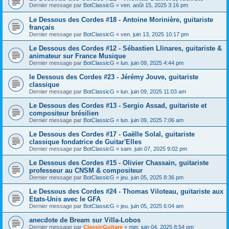
Dernier message par
BotClassicG
«
ven. août 15, 2025 3:16 pm
Le Dessous des Cordes #18 - Antoine Morinière, guitariste
français
Dernier message par
BotClassicG
«
ven. juin 13, 2025 10:17 pm
Le Dessous des Cordes #12 - Sébastien Llinares, guitariste &
animateur sur France Musique
Dernier message par
BotClassicG
«
lun. juin 09, 2025 4:44 pm
le Dessous des Cordes #23 - Jérémy Jouve, guitariste
classique
Dernier message par
BotClassicG
«
lun. juin 09, 2025 11:03 am
Le Dessous des Cordes #13 - Sergio Assad, guitariste et
compositeur brésilien
Dernier message par
BotClassicG
«
lun. juin 09, 2025 7:06 am
Le Dessous des Cordes #17 - Gaëlle Solal, guitariste
classique fondatrice de Guitar'Elles
Dernier message par
BotClassicG
«
sam. juin 07, 2025 9:02 pm
Le Dessous des Cordes #15 - Olivier Chassain, guitariste
professeur au CNSM & compositeur
Dernier message par
BotClassicG
«
jeu. juin 05, 2025 8:36 pm
Le Dessous des Cordes #24 - Thomas Viloteau, guitariste aux
Etats-Unis avec le GFA
Dernier message par
BotClassicG
«
jeu. juin 05, 2025 6:04 am
anecdote de Bream sur Villa-Lobos
Dernier message par
ClassicGuitare
«
mer. juin 04, 2025 8:54 pm