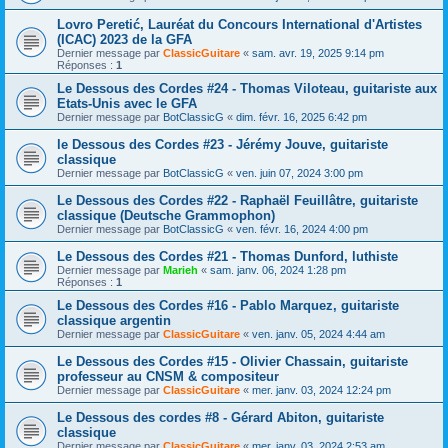
Lovro Peretić, Lauréat du Concours International d'Artistes
(ICAC) 2023 de la GFA
Dernier message par
ClassicGuitare
«
sam. avr. 19, 2025 9:14 pm
Réponses :
1
Le Dessous des Cordes #24 - Thomas Viloteau, guitariste aux
Etats-Unis avec le GFA
Dernier message par
BotClassicG
«
dim. févr. 16, 2025 6:42 pm
le Dessous des Cordes #23 - Jérémy Jouve, guitariste
classique
Dernier message par
BotClassicG
«
ven. juin 07, 2024 3:00 pm
Le Dessous des Cordes #22 - Raphaël Feuillâtre, guitariste
classique (Deutsche Grammophon)
Dernier message par
BotClassicG
«
ven. févr. 16, 2024 4:00 pm
Le Dessous des Cordes #21 - Thomas Dunford, luthiste
Dernier message par
Marieh
«
sam. janv. 06, 2024 1:28 pm
Réponses :
1
Le Dessous des Cordes #16 - Pablo Marquez, guitariste
classique argentin
Dernier message par
ClassicGuitare
«
ven. janv. 05, 2024 4:44 am
Le Dessous des Cordes #15 - Olivier Chassain, guitariste
professeur au CNSM & compositeur
Dernier message par
ClassicGuitare
«
mer. janv. 03, 2024 12:24 pm
Le Dessous des cordes #8 - Gérard Abiton, guitariste
classique
Dernier message par
ClassicGuitare
«
mer. janv. 03, 2024 2:53 am