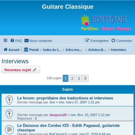
Guitare Classique
FAQ
Nous contacter
S’enregistrer
Connexion
Accueil
Portail
Index du forum
Infos musicales
Articles divers
Interviews
Interviews
Nouveau sujet
1
2
3
Suivante
106 sujets
Sujets
Le forum: propriétaire des traductions et interviews
Dernier message par
Jive
«
mer. mars 07, 2007 1:31 pm
Dernier message par
Jacquou25
«
ven. févr. 23, 2007 1:12 pm
Réponses :
2
Le Dessous des Cordes #25 - Edith Pageaud, guitariste
classique
Dernier message par
BotClassicG
«
sam. mai 02, 2026 8:44 pm