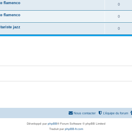
e
te flamenco
o
R
0
s
p
s
n
é
e
te flamenco
o
R
0
s
p
s
n
é
e
ariste jazz
o
R
0
s
p
s
n
é
e
o
s
p
s
n
e
o
s
s
n
e
s
s
e
s
Nous contacter
L’équipe du forum
Développé par
phpBB
® Forum Software © phpBB Limited
Traduit par
phpBB-fr.com