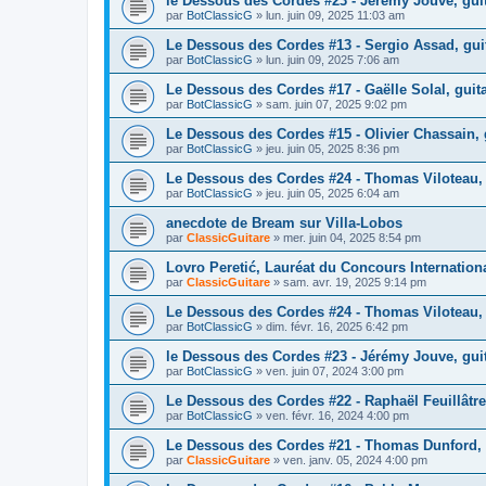
le Dessous des Cordes #23 - Jérémy Jouve, guit
par
BotClassicG
»
lun. juin 09, 2025 11:03 am
Le Dessous des Cordes #13 - Sergio Assad, guit
par
BotClassicG
»
lun. juin 09, 2025 7:06 am
Le Dessous des Cordes #17 - Gaëlle Solal, guita
par
BotClassicG
»
sam. juin 07, 2025 9:02 pm
Le Dessous des Cordes #15 - Olivier Chassain,
par
BotClassicG
»
jeu. juin 05, 2025 8:36 pm
Le Dessous des Cordes #24 - Thomas Viloteau, g
par
BotClassicG
»
jeu. juin 05, 2025 6:04 am
anecdote de Bream sur Villa-Lobos
par
ClassicGuitare
»
mer. juin 04, 2025 8:54 pm
Lovro Peretić, Lauréat du Concours Internationa
par
ClassicGuitare
»
sam. avr. 19, 2025 9:14 pm
Le Dessous des Cordes #24 - Thomas Viloteau, g
par
BotClassicG
»
dim. févr. 16, 2025 6:42 pm
le Dessous des Cordes #23 - Jérémy Jouve, guit
par
BotClassicG
»
ven. juin 07, 2024 3:00 pm
Le Dessous des Cordes #22 - Raphaël Feuillâtr
par
BotClassicG
»
ven. févr. 16, 2024 4:00 pm
Le Dessous des Cordes #21 - Thomas Dunford, 
par
ClassicGuitare
»
ven. janv. 05, 2024 4:00 pm