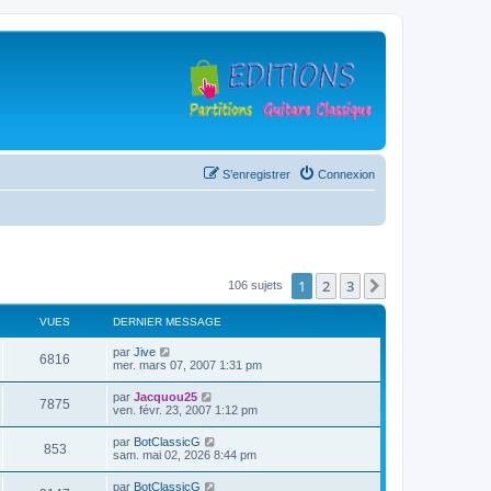
S’enregistrer
Connexion
1
2
3
Suivante
106 sujets
VUES
DERNIER MESSAGE
D
par
Jive
V
6816
e
mer. mars 07, 2007 1:31 pm
r
u
n
D
par
Jacquou25
V
7875
i
e
ven. févr. 23, 2007 1:12 pm
e
e
r
r
u
n
D
par
BotClassicG
s
m
V
853
i
e
sam. mai 02, 2026 8:44 pm
e
e
e
r
s
r
u
n
s
D
par
BotClassicG
s
m