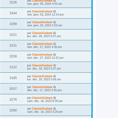
D
par
ClassicGuitare
s
m
V
3226
i
a
e
ven. janv. 05, 2024 4:44 am
e
e
e
g
r
s
r
u
e
n
s
D
par
ClassicGuitare
s
m
V
3344
i
a
e
mer. janv. 03, 2024 12:24 pm
e
e
e
g
r
s
r
u
e
n
s
D
par
ClassicGuitare
s
m
V
3299
i
a
e
mer. janv. 03, 2024 2:53 am
e
e
e
g
r
s
r
u
e
n
s
D
par
ClassicGuitare
s
m
V
3221
i
a
e
jeu. déc. 28, 2023 5:57 pm
e
e
e
g
r
s
r
u
e
n
s
D
par
ClassicGuitare
s
m
V
3231
i
a
e
mer. déc. 27, 2023 4:36 pm
e
e
e
g
r
s
r
u
e
n
s
D
par
ClassicGuitare
s
m
V
3258
i
a
e
mer. déc. 27, 2023 12:32 pm
e
e
e
g
r
s
r
u
e
n
s
D
par
ClassicGuitare
s
m
V
3122
i
a
e
lun. déc. 18, 2023 5:07 pm
e
e
e
g
r
s
r
u
e
n
s
D
par
ClassicGuitare
s
m
V
3195
i
a
e
lun. déc. 18, 2023 5:56 am
e
e
e
g
r
s
r
u
e
n
s
D
par
ClassicGuitare
s
m
V
5037
i
a
e
dim. déc. 17, 2023 3:45 pm
e
e
e
g
r
s
r
u
e
n
s
D
par
ClassicGuitare
s
m
V
3276
i
a
e
sam. déc. 16, 2023 8:35 pm
e
e
e
g
r
s
r
u
e
n
s
D
par
ClassicGuitare
s
m
V
3260
i
a
e
sam. déc. 16, 2023 3:28 pm
e
e
e
g
r
s
r
u
e
n