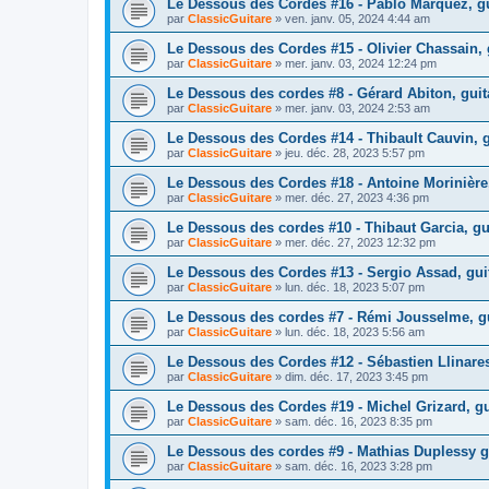
Le Dessous des Cordes #16 - Pablo Marquez, gui
par
ClassicGuitare
»
ven. janv. 05, 2024 4:44 am
Le Dessous des Cordes #15 - Olivier Chassain,
par
ClassicGuitare
»
mer. janv. 03, 2024 12:24 pm
Le Dessous des cordes #8 - Gérard Abiton, guit
par
ClassicGuitare
»
mer. janv. 03, 2024 2:53 am
Le Dessous des Cordes #14 - Thibault Cauvin, g
par
ClassicGuitare
»
jeu. déc. 28, 2023 5:57 pm
Le Dessous des Cordes #18 - Antoine Morinière, 
par
ClassicGuitare
»
mer. déc. 27, 2023 4:36 pm
Le Dessous des cordes #10 - Thibaut Garcia, gui
par
ClassicGuitare
»
mer. déc. 27, 2023 12:32 pm
Le Dessous des Cordes #13 - Sergio Assad, guit
par
ClassicGuitare
»
lun. déc. 18, 2023 5:07 pm
Le Dessous des cordes #7 - Rémi Jousselme, gu
par
ClassicGuitare
»
lun. déc. 18, 2023 5:56 am
Le Dessous des Cordes #12 - Sébastien Llinares
par
ClassicGuitare
»
dim. déc. 17, 2023 3:45 pm
Le Dessous des Cordes #19 - Michel Grizard, gu
par
ClassicGuitare
»
sam. déc. 16, 2023 8:35 pm
Le Dessous des cordes #9 - Mathias Duplessy gu
par
ClassicGuitare
»
sam. déc. 16, 2023 3:28 pm