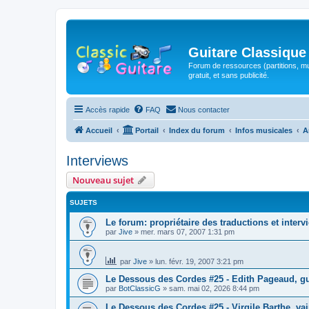
Guitare Classique
Forum de ressources (partitions, mu
gratuit, et sans publicité.
Accès rapide
FAQ
Nous contacter
Accueil
Portail
Index du forum
Infos musicales
A
Interviews
Nouveau sujet
SUJETS
Le forum: propriétaire des traductions et interv
par
Jive
»
mer. mars 07, 2007 1:31 pm
par
Jive
»
lun. févr. 19, 2007 3:21 pm
Le Dessous des Cordes #25 - Edith Pageaud, gui
par
BotClassicG
»
sam. mai 02, 2026 8:44 pm
Le Dessous des Cordes #25 - Virgile Barthe, v