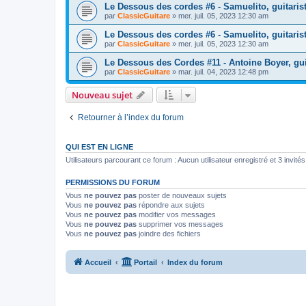
Le Dessous des cordes #6 - Samuelito, guitaris
par
ClassicGuitare
»
mer. juil. 05, 2023 12:30 am
Le Dessous des cordes #6 - Samuelito, guitaris
par
ClassicGuitare
»
mer. juil. 05, 2023 12:30 am
Le Dessous des Cordes #11 - Antoine Boyer, guit
par
ClassicGuitare
»
mar. juil. 04, 2023 12:48 pm
Nouveau sujet
Retourner à l’index du forum
QUI EST EN LIGNE
Utilisateurs parcourant ce forum : Aucun utilisateur enregistré et 3 invités
PERMISSIONS DU FORUM
Vous
ne pouvez pas
poster de nouveaux sujets
Vous
ne pouvez pas
répondre aux sujets
Vous
ne pouvez pas
modifier vos messages
Vous
ne pouvez pas
supprimer vos messages
Vous
ne pouvez pas
joindre des fichiers
Accueil
Portail
Index du forum