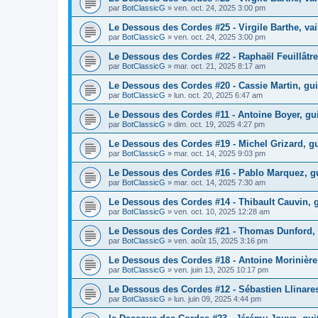
par
BotClassicG
»
ven. oct. 24, 2025 3:00 pm
Le Dessous des Cordes #25 - Virgile Barthe, v
par
BotClassicG
»
ven. oct. 24, 2025 3:00 pm
Le Dessous des Cordes #22 - Raphaël Feuillâtr
par
BotClassicG
»
mar. oct. 21, 2025 8:17 am
Le Dessous des Cordes #20 - Cassie Martin, gui
par
BotClassicG
»
lun. oct. 20, 2025 6:47 am
Le Dessous des Cordes #11 - Antoine Boyer, guit
par
BotClassicG
»
dim. oct. 19, 2025 4:27 pm
Le Dessous des Cordes #19 - Michel Grizard, gu
par
BotClassicG
»
mar. oct. 14, 2025 9:03 pm
Le Dessous des Cordes #16 - Pablo Marquez, gui
par
BotClassicG
»
mar. oct. 14, 2025 7:30 am
Le Dessous des Cordes #14 - Thibault Cauvin, g
par
BotClassicG
»
ven. oct. 10, 2025 12:28 am
Le Dessous des Cordes #21 - Thomas Dunford, 
par
BotClassicG
»
ven. août 15, 2025 3:16 pm
Le Dessous des Cordes #18 - Antoine Morinière, 
par
BotClassicG
»
ven. juin 13, 2025 10:17 pm
Le Dessous des Cordes #12 - Sébastien Llinares
par
BotClassicG
»
lun. juin 09, 2025 4:44 pm