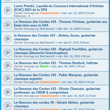
Lovro Peretić, Lauréat du Concours International d'Artistes
(ICAC) 2023 de la GFA
Dernier message par
ClassicGuitare
«
sam. avr. 19, 2025 9:14 pm
Réponses :
1
Le Dessous des Cordes #24 - Thomas Viloteau, guitariste aux
Etats-Unis avec le GFA
Dernier message par
BotClassicG
«
dim. févr. 16, 2025 6:42 pm
le Dessous des Cordes #23 - Jérémy Jouve, guitariste
classique
Dernier message par
BotClassicG
«
ven. juin 07, 2024 3:00 pm
Le Dessous des Cordes #22 - Raphaël Feuillâtre, guitariste
classique (Deutsche Grammophon)
Dernier message par
BotClassicG
«
ven. févr. 16, 2024 4:00 pm
Le Dessous des Cordes #21 - Thomas Dunford, luthiste
Dernier message par
Marieh
«
sam. janv. 06, 2024 1:28 pm
Réponses :
1
Le Dessous des Cordes #16 - Pablo Marquez, guitariste
classique argentin
Dernier message par
ClassicGuitare
«
ven. janv. 05, 2024 4:44 am
Le Dessous des Cordes #15 - Olivier Chassain, guitariste
professeur au CNSM & compositeur
Dernier message par
ClassicGuitare
«
mer. janv. 03, 2024 12:24 pm
Le Dessous des cordes #8 - Gérard Abiton, guitariste
classique
Dernier message par
ClassicGuitare
«
mer. janv. 03, 2024 2:53 am