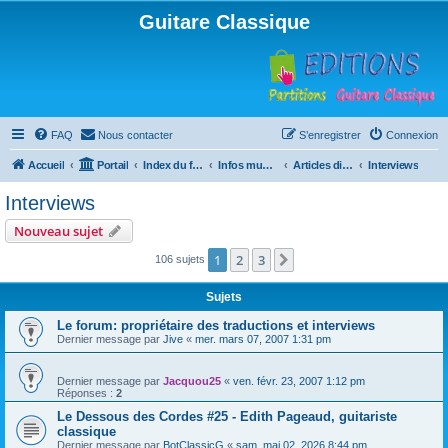
Guitare Classique
FAQ
Nous contacter
S’enregistrer
Connexion
Accueil
Portail
Index du forum
Infos musicales
Articles divers
Interviews
Interviews
Nouveau sujet
1
2
3
Suivante
106 sujets
Sujets
Le forum: propriétaire des traductions et interviews
Dernier message par
Jive
«
mer. mars 07, 2007 1:31 pm
Dernier message par
Jacquou25
«
ven. févr. 23, 2007 1:12 pm
Réponses :
2
Le Dessous des Cordes #25 - Edith Pageaud, guitariste
classique
Dernier message par
BotClassicG
«
sam. mai 02, 2026 8:44 pm