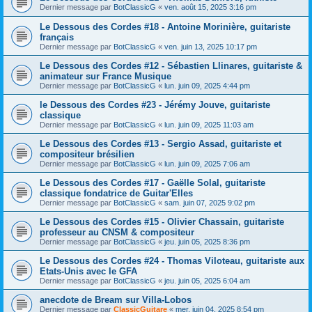
Dernier message par
BotClassicG
«
ven. août 15, 2025 3:16 pm
Le Dessous des Cordes #18 - Antoine Morinière, guitariste
français
Dernier message par
BotClassicG
«
ven. juin 13, 2025 10:17 pm
Le Dessous des Cordes #12 - Sébastien Llinares, guitariste &
animateur sur France Musique
Dernier message par
BotClassicG
«
lun. juin 09, 2025 4:44 pm
le Dessous des Cordes #23 - Jérémy Jouve, guitariste
classique
Dernier message par
BotClassicG
«
lun. juin 09, 2025 11:03 am
Le Dessous des Cordes #13 - Sergio Assad, guitariste et
compositeur brésilien
Dernier message par
BotClassicG
«
lun. juin 09, 2025 7:06 am
Le Dessous des Cordes #17 - Gaëlle Solal, guitariste
classique fondatrice de Guitar'Elles
Dernier message par
BotClassicG
«
sam. juin 07, 2025 9:02 pm
Le Dessous des Cordes #15 - Olivier Chassain, guitariste
professeur au CNSM & compositeur
Dernier message par
BotClassicG
«
jeu. juin 05, 2025 8:36 pm
Le Dessous des Cordes #24 - Thomas Viloteau, guitariste aux
Etats-Unis avec le GFA
Dernier message par
BotClassicG
«
jeu. juin 05, 2025 6:04 am
anecdote de Bream sur Villa-Lobos
Dernier message par
ClassicGuitare
«
mer. juin 04, 2025 8:54 pm