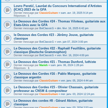
Lovro Peretić, Lauréat du Concours International d'Artistes
(ICAC) 2023 de la GFA
Dernier message par
ClassicGuitare
«
sam. avr. 19, 2025 9:14 pm
Réponses :
1
Le Dessous des Cordes #24 - Thomas Viloteau, guitariste aux
Etats-Unis avec le GFA
Dernier message par
BotClassicG
«
dim. févr. 16, 2025 6:42 pm
le Dessous des Cordes #23 - Jérémy Jouve, guitariste
classique
Dernier message par
BotClassicG
«
ven. juin 07, 2024 3:00 pm
Le Dessous des Cordes #22 - Raphaël Feuillâtre, guitariste
classique (Deutsche Grammophon)
Dernier message par
BotClassicG
«
ven. févr. 16, 2024 4:00 pm
Le Dessous des Cordes #21 - Thomas Dunford, luthiste
Dernier message par
Marieh
«
sam. janv. 06, 2024 1:28 pm
Réponses :
1
Le Dessous des Cordes #16 - Pablo Marquez, guitariste
classique argentin
Dernier message par
ClassicGuitare
«
ven. janv. 05, 2024 4:44 am
Le Dessous des Cordes #15 - Olivier Chassain, guitariste
professeur au CNSM & compositeur
Dernier message par
ClassicGuitare
«
mer. janv. 03, 2024 12:24 pm
Le Dessous des cordes #8 - Gérard Abiton, guitariste
classique
Dernier message par
ClassicGuitare
«
mer. janv. 03, 2024 2:53 am