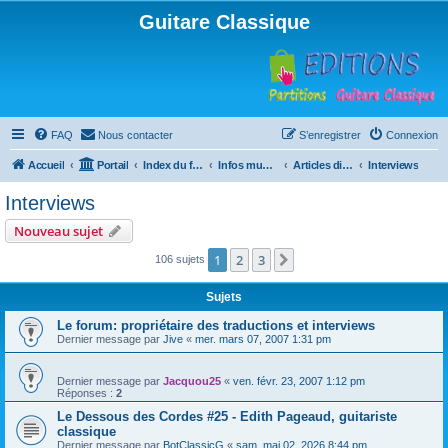
Guitare Classique
FAQ
Nous contacter
S’enregistrer
Connexion
Accueil
Portail
Index du forum
Infos musicales
Articles divers
Interviews
Interviews
Nouveau sujet
1
2
3
Suivante
106 sujets
Sujets
Le forum: propriétaire des traductions et interviews
Dernier message par
Jive
«
mer. mars 07, 2007 1:31 pm
Dernier message par
Jacquou25
«
ven. févr. 23, 2007 1:12 pm
Réponses :
2
Le Dessous des Cordes #25 - Edith Pageaud, guitariste
classique
Dernier message par
BotClassicG
«
sam. mai 02, 2026 8:44 pm