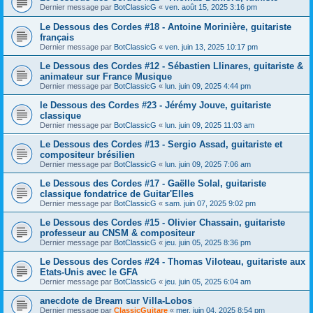
Dernier message par
BotClassicG
«
ven. août 15, 2025 3:16 pm
Le Dessous des Cordes #18 - Antoine Morinière, guitariste
français
Dernier message par
BotClassicG
«
ven. juin 13, 2025 10:17 pm
Le Dessous des Cordes #12 - Sébastien Llinares, guitariste &
animateur sur France Musique
Dernier message par
BotClassicG
«
lun. juin 09, 2025 4:44 pm
le Dessous des Cordes #23 - Jérémy Jouve, guitariste
classique
Dernier message par
BotClassicG
«
lun. juin 09, 2025 11:03 am
Le Dessous des Cordes #13 - Sergio Assad, guitariste et
compositeur brésilien
Dernier message par
BotClassicG
«
lun. juin 09, 2025 7:06 am
Le Dessous des Cordes #17 - Gaëlle Solal, guitariste
classique fondatrice de Guitar'Elles
Dernier message par
BotClassicG
«
sam. juin 07, 2025 9:02 pm
Le Dessous des Cordes #15 - Olivier Chassain, guitariste
professeur au CNSM & compositeur
Dernier message par
BotClassicG
«
jeu. juin 05, 2025 8:36 pm
Le Dessous des Cordes #24 - Thomas Viloteau, guitariste aux
Etats-Unis avec le GFA
Dernier message par
BotClassicG
«
jeu. juin 05, 2025 6:04 am
anecdote de Bream sur Villa-Lobos
Dernier message par
ClassicGuitare
«
mer. juin 04, 2025 8:54 pm