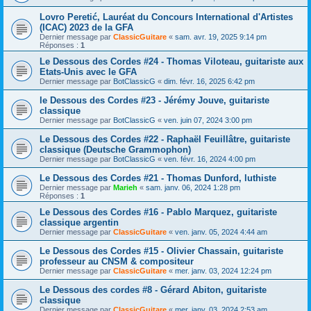
Lovro Peretić, Lauréat du Concours International d'Artistes
(ICAC) 2023 de la GFA
Dernier message par
ClassicGuitare
«
sam. avr. 19, 2025 9:14 pm
Réponses :
1
Le Dessous des Cordes #24 - Thomas Viloteau, guitariste aux
Etats-Unis avec le GFA
Dernier message par
BotClassicG
«
dim. févr. 16, 2025 6:42 pm
le Dessous des Cordes #23 - Jérémy Jouve, guitariste
classique
Dernier message par
BotClassicG
«
ven. juin 07, 2024 3:00 pm
Le Dessous des Cordes #22 - Raphaël Feuillâtre, guitariste
classique (Deutsche Grammophon)
Dernier message par
BotClassicG
«
ven. févr. 16, 2024 4:00 pm
Le Dessous des Cordes #21 - Thomas Dunford, luthiste
Dernier message par
Marieh
«
sam. janv. 06, 2024 1:28 pm
Réponses :
1
Le Dessous des Cordes #16 - Pablo Marquez, guitariste
classique argentin
Dernier message par
ClassicGuitare
«
ven. janv. 05, 2024 4:44 am
Le Dessous des Cordes #15 - Olivier Chassain, guitariste
professeur au CNSM & compositeur
Dernier message par
ClassicGuitare
«
mer. janv. 03, 2024 12:24 pm
Le Dessous des cordes #8 - Gérard Abiton, guitariste
classique
Dernier message par
ClassicGuitare
«
mer. janv. 03, 2024 2:53 am