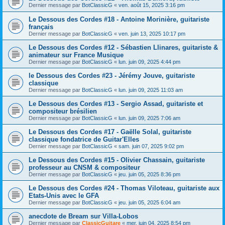
Dernier message par
BotClassicG
«
ven. août 15, 2025 3:16 pm
Le Dessous des Cordes #18 - Antoine Morinière, guitariste
français
Dernier message par
BotClassicG
«
ven. juin 13, 2025 10:17 pm
Le Dessous des Cordes #12 - Sébastien Llinares, guitariste &
animateur sur France Musique
Dernier message par
BotClassicG
«
lun. juin 09, 2025 4:44 pm
le Dessous des Cordes #23 - Jérémy Jouve, guitariste
classique
Dernier message par
BotClassicG
«
lun. juin 09, 2025 11:03 am
Le Dessous des Cordes #13 - Sergio Assad, guitariste et
compositeur brésilien
Dernier message par
BotClassicG
«
lun. juin 09, 2025 7:06 am
Le Dessous des Cordes #17 - Gaëlle Solal, guitariste
classique fondatrice de Guitar'Elles
Dernier message par
BotClassicG
«
sam. juin 07, 2025 9:02 pm
Le Dessous des Cordes #15 - Olivier Chassain, guitariste
professeur au CNSM & compositeur
Dernier message par
BotClassicG
«
jeu. juin 05, 2025 8:36 pm
Le Dessous des Cordes #24 - Thomas Viloteau, guitariste aux
Etats-Unis avec le GFA
Dernier message par
BotClassicG
«
jeu. juin 05, 2025 6:04 am
anecdote de Bream sur Villa-Lobos
Dernier message par
ClassicGuitare
«
mer. juin 04, 2025 8:54 pm