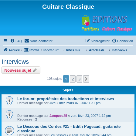
Guitare Classique
FAQ
Nous contacter
S’enregistrer
Connexion
Accueil
Portail
Index du forum
Infos musicales
Articles divers
Interviews
Interviews
Nouveau sujet
1
2
3
Suivante
106 sujets
Sujets
Le forum: propriétaire des traductions et interviews
Dernier message par
Jive
«
mer. mars 07, 2007 1:31 pm
Dernier message par
Jacquou25
«
ven. févr. 23, 2007 1:12 pm
Réponses :
2
Le Dessous des Cordes #25 - Edith Pageaud, guitariste
classique
Dernier message par
BotClassicG
«
sam. mai 02, 2026 8:44 pm