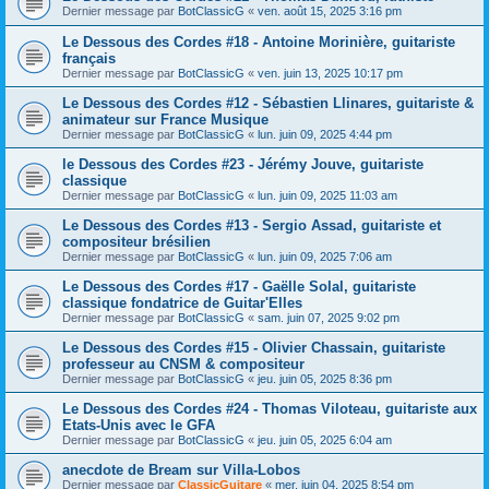
Dernier message par
BotClassicG
«
ven. août 15, 2025 3:16 pm
Le Dessous des Cordes #18 - Antoine Morinière, guitariste
français
Dernier message par
BotClassicG
«
ven. juin 13, 2025 10:17 pm
Le Dessous des Cordes #12 - Sébastien Llinares, guitariste &
animateur sur France Musique
Dernier message par
BotClassicG
«
lun. juin 09, 2025 4:44 pm
le Dessous des Cordes #23 - Jérémy Jouve, guitariste
classique
Dernier message par
BotClassicG
«
lun. juin 09, 2025 11:03 am
Le Dessous des Cordes #13 - Sergio Assad, guitariste et
compositeur brésilien
Dernier message par
BotClassicG
«
lun. juin 09, 2025 7:06 am
Le Dessous des Cordes #17 - Gaëlle Solal, guitariste
classique fondatrice de Guitar'Elles
Dernier message par
BotClassicG
«
sam. juin 07, 2025 9:02 pm
Le Dessous des Cordes #15 - Olivier Chassain, guitariste
professeur au CNSM & compositeur
Dernier message par
BotClassicG
«
jeu. juin 05, 2025 8:36 pm
Le Dessous des Cordes #24 - Thomas Viloteau, guitariste aux
Etats-Unis avec le GFA
Dernier message par
BotClassicG
«
jeu. juin 05, 2025 6:04 am
anecdote de Bream sur Villa-Lobos
Dernier message par
ClassicGuitare
«
mer. juin 04, 2025 8:54 pm