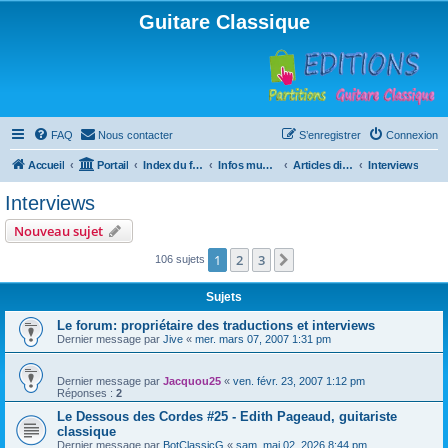
Guitare Classique
FAQ
Nous contacter
S’enregistrer
Connexion
Accueil
Portail
Index du forum
Infos musicales
Articles divers
Interviews
Interviews
Nouveau sujet
1
2
3
Suivante
106 sujets
Sujets
Le forum: propriétaire des traductions et interviews
Dernier message par
Jive
«
mer. mars 07, 2007 1:31 pm
Dernier message par
Jacquou25
«
ven. févr. 23, 2007 1:12 pm
Réponses :
2
Le Dessous des Cordes #25 - Edith Pageaud, guitariste
classique
Dernier message par
BotClassicG
«
sam. mai 02, 2026 8:44 pm