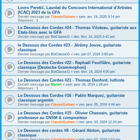
Lovro Peretić, Lauréat du Concours International d'Artistes
(ICAC) 2023 de la GFA
Dernier message par
ClassicGuitare
«
sam. avr. 19, 2025 9:14 pm
Réponses :
1
Le Dessous des Cordes #24 - Thomas Viloteau, guitariste aux
Etats-Unis avec le GFA
Dernier message par
BotClassicG
«
dim. févr. 16, 2025 6:42 pm
le Dessous des Cordes #23 - Jérémy Jouve, guitariste
classique
Dernier message par
BotClassicG
«
ven. juin 07, 2024 3:00 pm
Le Dessous des Cordes #22 - Raphaël Feuillâtre, guitariste
classique (Deutsche Grammophon)
Dernier message par
BotClassicG
«
ven. févr. 16, 2024 4:00 pm
Le Dessous des Cordes #21 - Thomas Dunford, luthiste
Dernier message par
Marieh
«
sam. janv. 06, 2024 1:28 pm
Réponses :
1
Le Dessous des Cordes #16 - Pablo Marquez, guitariste
classique argentin
Dernier message par
ClassicGuitare
«
ven. janv. 05, 2024 4:44 am
Le Dessous des Cordes #15 - Olivier Chassain, guitariste
professeur au CNSM & compositeur
Dernier message par
ClassicGuitare
«
mer. janv. 03, 2024 12:24 pm
Le Dessous des cordes #8 - Gérard Abiton, guitariste
classique
Dernier message par
ClassicGuitare
«
mer. janv. 03, 2024 2:53 am