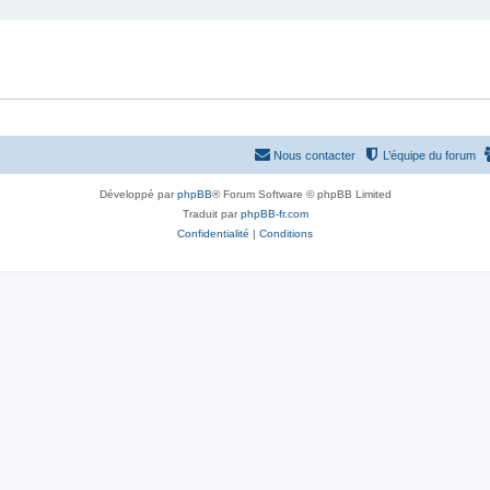
Nous contacter
L’équipe du forum
Développé par
phpBB
® Forum Software © phpBB Limited
Traduit par
phpBB-fr.com
Confidentialité
|
Conditions