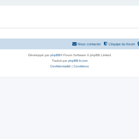
Nous contacter
L’équipe du forum
Développé par
phpBB
® Forum Software © phpBB Limited
Traduit par
phpBB-fr.com
Confidentialité
|
Conditions