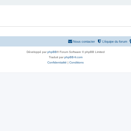
Nous contacter
L’équipe du forum
Développé par
phpBB
® Forum Software © phpBB Limited
Traduit par
phpBB-fr.com
Confidentialité
|
Conditions