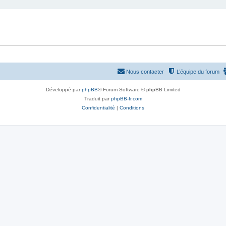
Nous contacter
L’équipe du forum
Développé par
phpBB
® Forum Software © phpBB Limited
Traduit par
phpBB-fr.com
Confidentialité
|
Conditions