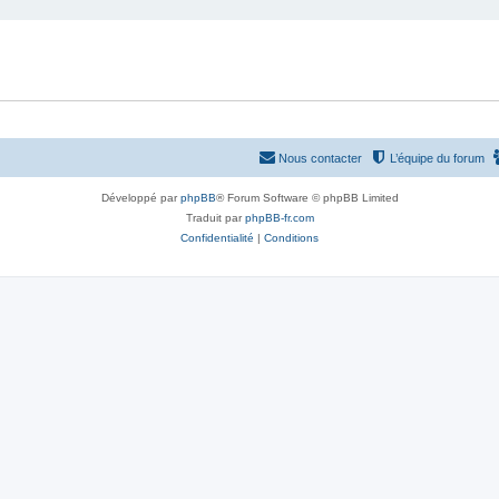
Nous contacter
L’équipe du forum
Développé par
phpBB
® Forum Software © phpBB Limited
Traduit par
phpBB-fr.com
Confidentialité
|
Conditions