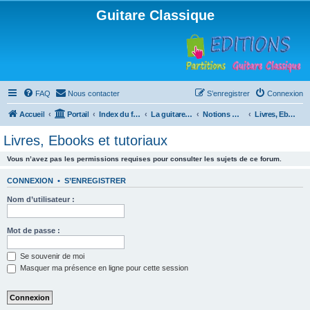
Guitare Classique
FAQ
Nous contacter
S’enregistrer
Connexion
Accueil
Portail
Index du forum
La guitare : instrument, cours et théorie
Notions musicales
Livres, Ebooks et tutoriaux
Livres, Ebooks et tutoriaux
Vous n’avez pas les permissions requises pour consulter les sujets de ce forum.
CONNEXION
•
S’ENREGISTRER
Nom d’utilisateur :
Mot de passe :
Se souvenir de moi
Masquer ma présence en ligne pour cette session