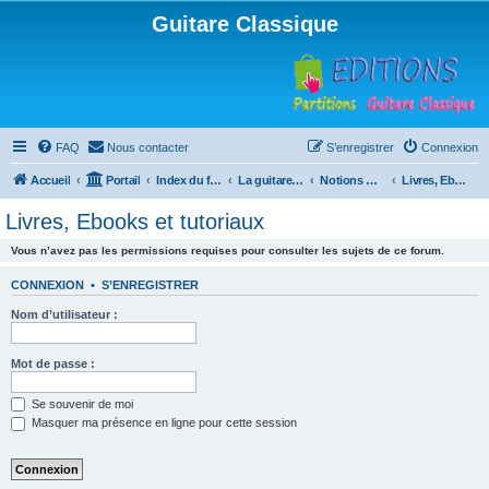
Guitare Classique
FAQ
Nous contacter
S’enregistrer
Connexion
Accueil
Portail
Index du forum
La guitare : instrument, cours et théorie
Notions musicales
Livres, Ebooks et tutoriaux
Livres, Ebooks et tutoriaux
Vous n’avez pas les permissions requises pour consulter les sujets de ce forum.
CONNEXION
•
S’ENREGISTRER
Nom d’utilisateur :
Mot de passe :
Se souvenir de moi
Masquer ma présence en ligne pour cette session