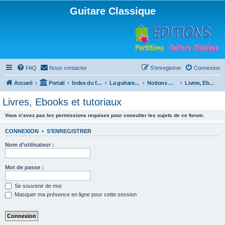
Guitare Classique
FAQ
Nous contacter
S’enregistrer
Connexion
Accueil
Portail
Index du forum
La guitare : instrument, cours et théorie
Notions musicales
Livres, Ebooks et tutoriaux
Livres, Ebooks et tutoriaux
Vous n’avez pas les permissions requises pour consulter les sujets de ce forum.
CONNEXION
•
S’ENREGISTRER
Nom d’utilisateur :
Mot de passe :
Se souvenir de moi
Masquer ma présence en ligne pour cette session