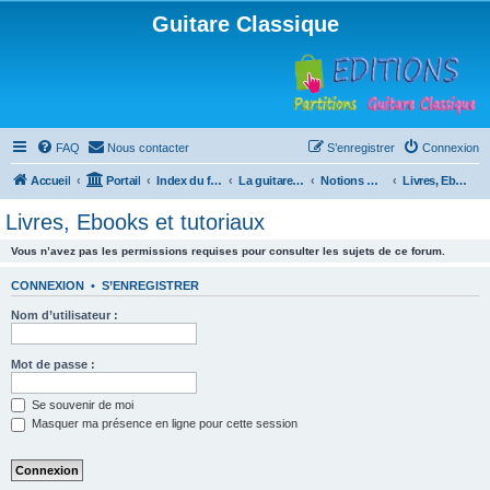
Guitare Classique
FAQ
Nous contacter
S’enregistrer
Connexion
Accueil
Portail
Index du forum
La guitare : instrument, cours et théorie
Notions musicales
Livres, Ebooks et tutoriaux
Livres, Ebooks et tutoriaux
Vous n’avez pas les permissions requises pour consulter les sujets de ce forum.
CONNEXION
•
S’ENREGISTRER
Nom d’utilisateur :
Mot de passe :
Se souvenir de moi
Masquer ma présence en ligne pour cette session