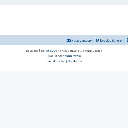
Nous contacter
L’équipe du forum
Développé par
phpBB
® Forum Software © phpBB Limited
Traduit par
phpBB-fr.com
Confidentialité
|
Conditions