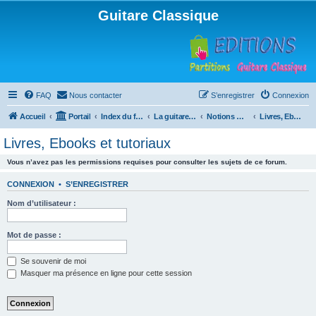
Guitare Classique
FAQ
Nous contacter
S’enregistrer
Connexion
Accueil
Portail
Index du forum
La guitare : instrument, cours et théorie
Notions musicales
Livres, Ebooks et tutoriaux
Livres, Ebooks et tutoriaux
Vous n’avez pas les permissions requises pour consulter les sujets de ce forum.
CONNEXION
•
S’ENREGISTRER
Nom d’utilisateur :
Mot de passe :
Se souvenir de moi
Masquer ma présence en ligne pour cette session