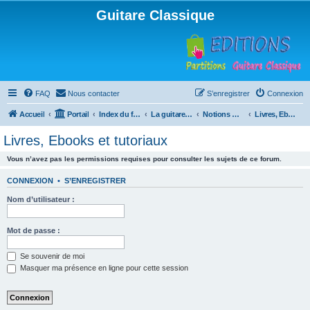
Guitare Classique
FAQ
Nous contacter
S’enregistrer
Connexion
Accueil
Portail
Index du forum
La guitare : instrument, cours et théorie
Notions musicales
Livres, Ebooks et tutoriaux
Livres, Ebooks et tutoriaux
Vous n’avez pas les permissions requises pour consulter les sujets de ce forum.
CONNEXION
•
S’ENREGISTRER
Nom d’utilisateur :
Mot de passe :
Se souvenir de moi
Masquer ma présence en ligne pour cette session